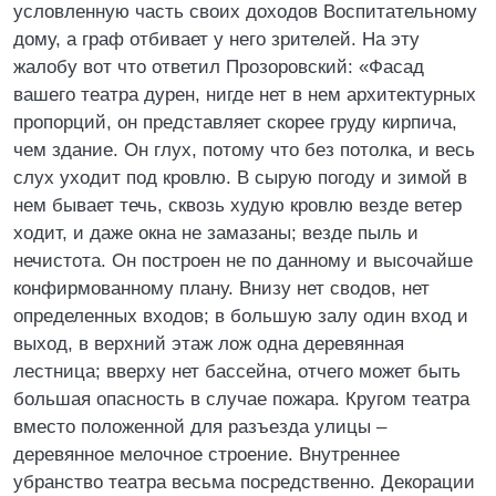
условленную часть своих доходов Воспитательному
дому, а граф отбивает у него зрителей. На эту
жалобу вот что ответил Прозоровский: «Фасад
вашего театра дурен, нигде нет в нем архитектурных
пропорций, он представляет скорее груду кирпича,
чем здание. Он глух, потому что без потолка, и весь
слух уходит под кровлю. В сырую погоду и зимой в
нем бывает течь, сквозь худую кровлю везде ветер
ходит, и даже окна не замазаны; везде пыль и
нечистота. Он построен не по данному и высочайше
конфирмованному плану. Внизу нет сводов, нет
определенных входов; в большую залу один вход и
выход, в верхний этаж лож одна деревянная
лестница; вверху нет бассейна, отчего может быть
большая опасность в случае пожара. Кругом театра
вместо положенной для разъезда улицы –
деревянное мелочное строение. Внутреннее
убранство театра весьма посредственно. Декорации