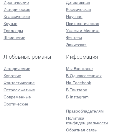
Иронические
Детективная
Исторические
Космическая
Классические
Научная
Крутые
Психологическая
Триллеры
Ужасы и Мистика
Шпионские
Фэнтези
Эпическая
Любовные романы
Информация
Исторические
Мы Вконтакте
Короткие
В Одноклассниках
Фантастические
На Facebook
Остросюжетные
В Твиттере
Современные
В Instagram
Эротические
Правообладателям
Политика
конфиденциальности
Обратная связь