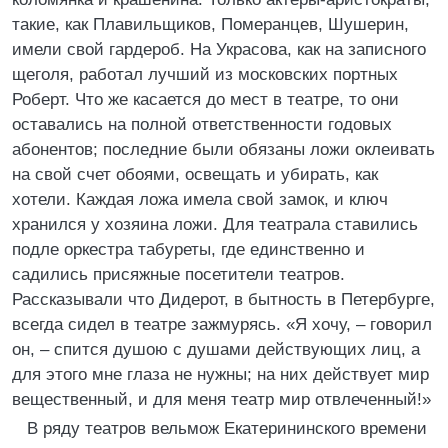
такие, как Плавильщиков, Померанцев, Шушерин,
имели свой гардероб. На Украсова, как на записного
щеголя, работал лучший из московских портных
Роберт. Что же касается до мест в театре, то они
оставались на полной ответственности годовых
абонентов; последние были обязаны ложи оклеивать
на свой счет обоями, освещать и убирать, как
хотели. Каждая ложа имела свой замок, и ключ
хранился у хозяина ложи. Для театрала ставились
подле оркестра табуреты, где единственно и
садились присяжные посетители театров.
Рассказывали что Дидерот, в бытность в Петербурге,
всегда сидел в театре зажмурясь. «Я хочу, – говорил
он, – спится душою с душами действующих лиц, а
для этого мне глаза не нужны; на них действует мир
вещественный, и для меня театр мир отвлеченный!»
В ряду театров вельмож Екатерининского времени