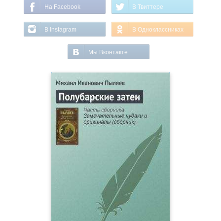
На Facebook
В Твиттере
В Instagram
В Одноклассниках
Мы Вконтакте