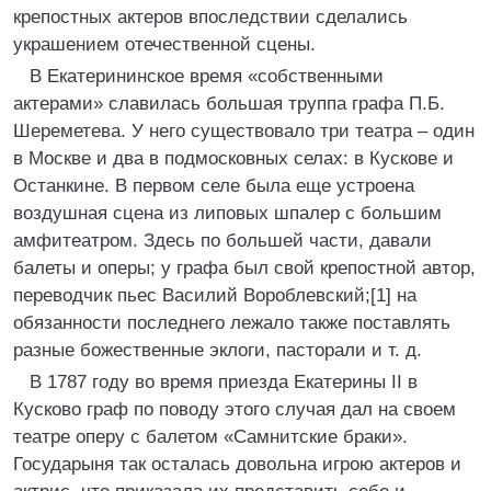
крепостных актеров впоследствии сделались
украшением отечественной сцены.
В Екатерининское время «собственными
актерами» славилась большая труппа графа П.Б.
Шереметева. У него существовало три театра – один
в Москве и два в подмосковных селах: в Кускове и
Останкине. В первом селе была еще устроена
воздушная сцена из липовых шпалер с большим
амфитеатром. Здесь по большей части, давали
балеты и оперы; у графа был свой крепостной автор,
переводчик пьес Василий Вороблевский;[1] на
обязанности последнего лежало также поставлять
разные божественные эклоги, пасторали и т. д.
В 1787 году во время приезда Екатерины II в
Кусково граф по поводу этого случая дал на своем
театре оперу с балетом «Самнитские браки».
Государыня так осталась довольна игрою актеров и