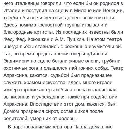
него итальянцы говорили, что если бы он родился в
Италии и поступил на сцену в Милане или Венеции,
то убил бы все известные до него знаменитости.
Здесь помимо крепостной труппы игрывали и
благородные артисты. Из последних известны были
Фед. Фед. Кокошкин и A.M. Пушкин. На этом театре
иногда пьесы ставились с роскошью изумительной.
Так, во время представления оперы «Диана и
Эндимион» по сцене бегали живые олени, трубили
охотничьи рога и слышался лай гончих собак. Театр
Апраксина, кажется, судьбой был предназначен
служить храмом искусства; здесь много играли
императорские актеры и была опера итальянская,
выписанная и учрежденная также при содействии
Апраксина. Впоследствии этот дом, кажется, был
Домом призрения сирот, оставшихся после
родителей, умерших от холеры.
В царствование императора Павла домашние