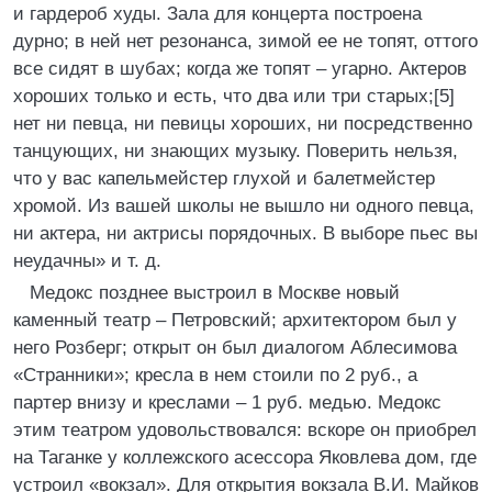
и гардероб худы. Зала для концерта построена
дурно; в ней нет резонанса, зимой ее не топят, оттого
все сидят в шубах; когда же топят – угарно. Актеров
хороших только и есть, что два или три старых;[5]
нет ни певца, ни певицы хороших, ни посредственно
танцующих, ни знающих музыку. Поверить нельзя,
что у вас капельмейстер глухой и балетмейстер
хромой. Из вашей школы не вышло ни одного певца,
ни актера, ни актрисы порядочных. В выборе пьес вы
неудачны» и т. д.
Медокс позднее выстроил в Москве новый
каменный театр – Петровский; архитектором был у
него Розберг; открыт он был диалогом Аблесимова
«Странники»; кресла в нем стоили по 2 руб., а
партер внизу и креслами – 1 руб. медью. Медокс
этим театром удовольствовался: вскоре он приобрел
на Таганке у коллежского асессора Яковлева дом, где
устроил «вокзал». Для открытия вокзала В.И. Майков