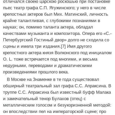
отличался своею царскою роскошью при постановке
пьес театр графа С.П. Ягужинского; у него в числе
крепостных актеров был Мих. Матинский, личность
крайне талантливая, с глубокими познаниями в
науках; он, помимо таланта актера, обладал
качествами музыканта и композитора. Опера его «С.-
Петербургский Гостиный двор» долго не сходила со
сцены и имела три издания.[7] Имя другого
крепостного актера князя Волконского под инициалом
O. L. тоже встречается под многими, и весьма
недурными, переводами и драматическими
произведениями прошлого века.
В Москве на Знаменке в те года существовал
обширный театральный зал графа С.С. Апраксина. В
труппе С.С. Апраксина был известный буфф Малака
и замечательный тенор Булахов (отец) с
металлическим голосом и безукоризненной методой:
он впоследствии пел на императорской сцене; про