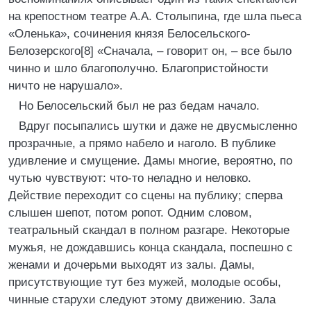
на крепостном театре А.А. Столыпина, где шла пьеса
«Оленька», сочинения князя Белосельского-
Белозерского[8] «Сначала, – говорит он, – все было
чинно и шло благополучно. Благопристойности
ничто не нарушало».
Но Белосельский был не раз бедам начало.
Вдруг посыпались шутки и даже не двусмысленно
прозрачные, а прямо набело и наголо. В публике
удивление и смущение. Дамы многие, вероятно, по
чутью чувствуют: что-то неладно и неловко.
Действие переходит со сцены на публику; сперва
слышен шепот, потом ропот. Одним словом,
театральный скандал в полном разгаре. Некоторые
мужья, не дождавшись конца скандала, поспешно с
женами и дочерьми выходят из залы. Дамы,
присутствующие тут без мужей, молодые особы,
чинные старухи следуют этому движению. Зала