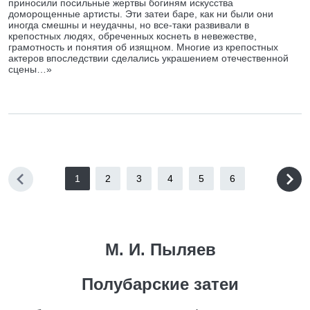
приносили посильные жертвы богиням искусства
доморощенные артисты. Эти затеи баре, как ни были они
иногда смешны и неудачны, но все-таки развивали в
крепостных людях, обреченных коснеть в невежестве,
грамотность и понятия об изящном. Многие из крепостных
актеров впоследствии сделались украшением отечественной
сцены…»
1
2
3
4
5
6
М. И. Пыляев
Полубарские затеи