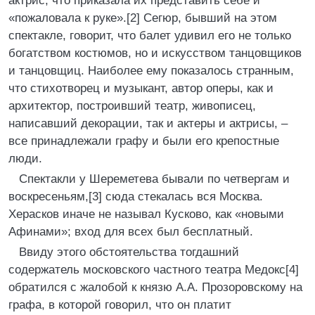
актрис, что приказала их представить себе и
«пожаловала к руке».[2] Сегюр, бывший на этом
спектакле, говорит, что балет удивил его не только
богатством костюмов, но и искусством танцовщиков
и танцовщиц. Наиболее ему показалось странным,
что стихотворец и музыкант, автор оперы, как и
архитектор, построивший театр, живописец,
написавший декорации, так и актеры и актрисы, –
все принадлежали графу и были его крепостные
люди.
Спектакли у Шереметева бывали по четвергам и
воскресеньям,[3] сюда стекалась вся Москва.
Херасков иначе не называл Кусково, как «новыми
Афинами»; вход для всех был бесплатный.
Ввиду этого обстоятельства тогдашний
содержатель московского частного театра Медокс[4]
обратился с жалобой к князю А.А. Прозоровскому на
графа, в которой говорил, что он платит