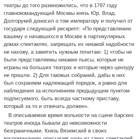
театры до того размножились, что в 1797 году
главнокомандующий Москвы князь Юр. Влад.
Долгорукий доносил о том императору и получил от
государя следующий рескрипт: «По представлению
вашему о начавшихся в Москве в партикулярных
домах спектаклях, запрещать их никакой надобности
не нахожу, а заметить нужным почитаю: 1) чтобы не
были представляемы никакие пьесы, которые не
играны на больших театрах и которые через цензуру
не прошли. 2) Для таковых собраний, дабы в них
был сохраняем надлежащий порядок, а равно для
наблюдения за исполнением предыдущим пунктом
подписуемого, быть всегда частному приставу,
который за то и отвечать должен».
В описываемое время вольности на сцене барских
театров иногда бывали до невозможности
безграничными. Князь Вяземский в своих
воспоминаниях описывает один из таких спектаклей