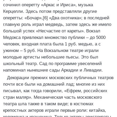
сочинил оперетту «Аркас и Ириса», музыка
Керцелли. Здесь потом представляли другие
оперетты: «Бочар»,[6] «Два охотника»; в последней
главную роль играл медведь, затем здесь же имело
большой успех «Несчастие от кареты». Вокзал
Медокса привлекал множество публики – до 5000
человек, входная плата была 1 руб. медью, а с
ужином – 5 руб. На Вокзальном театре играли
молодые артисты небольшие пьесы. Это был
школьный театр. Сад по программе увеселений
напоминал нынешние сады Аркадии и Ливадии.
Декорации прежних московских публичных театров
почти все были на домашний лад; многие из них
писывал, как тогда говорили, «Ефрем, российских
стран маляр». Механическая часть московского
театра шла также в таком виде; в костюмах
крепостных актеров играли первые роли: китайка,
коломянка и крашенина. Только актеры-аристократы,