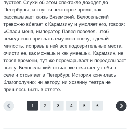
пустеет. Слухи об этом спектакле доходят до
Петербурга, и спустя некоторое время, как
рассказывает князь Вяземский, Белосельский
тревожно вбегает к Карамзину и умоляет его, говоря:
«Спаси меня, император Павел повелел, чтоб
немедленно прислать ему мою оперу; сделай
милость, исправь в ней все подозрительные места,
очисти ее, как можешь и как умеешь». Карамзин, не
теряя времени, тут же перемарывает и переделывает
пьесу. Белосельский тотчас же печатает у себя в
селе и отсылает в Петербург. История кончилась
благополучно: ни автору, ни хозяину театра не
пришлось быть в отлете.
1
2
3
4
5
6