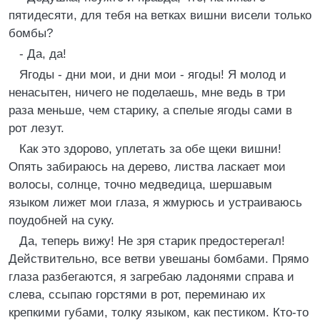
пятидесяти, для тебя на ветках вишни висели только
бомбы?
- Да, да!
Ягоды - дни мои, и дни мои - ягоды! Я молод и
ненасытен, ничего не поделаешь, мне ведь в три
раза меньше, чем старику, а спелые ягоды сами в
рот лезут.
Как это здорово, уплетать за обе щеки вишни!
Опять забираюсь на дерево, листва ласкает мои
волосы, солнце, точно медведица, шершавым
языком лижет мои глаза, я жмурюсь и устраиваюсь
поудобней на суку.
Да, теперь вижу! Не зря старик предостерегал!
Действительно, все ветви увешаны бомбами. Прямо
глаза разбегаются, я загребаю ладонями справа и
слева, ссыпаю горстями в рот, переминаю их
крепкими губами, толку языком, как пестиком. Кто-то