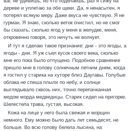
вас не удивишь, но что поделаешь, раз я сижу на
дереве и уплетаю за обе щеки. Да, я ненасытен, я
потерял всякую меру. Даже вкуса не чувствую. Я не
гурман. Я знаю, сколько веток очистил, но не смог
бы сказать, сколько ягод у меня в желудке, меня,
откровенно говоря, это ничуть не волнует.
И тут я сделаю такое признание: дни - это ягоды, а
ягоды - дни. Я уж съел кусок своего века, сколько
мне его пока было отпущено. Подобное сравнение
пришло мне в голову солнечным летним днем, когда
я гостил у старика на хуторе близ Даугавы. Голубые
облака не спеша плыли по небу, и солнце
выглядывало сквозь них, точно перепачканная
медом морда медведицы. Старик сидел на пригорке.
Шелестела трава, густая, высокая.
Кожа на лице у него была свежая и морщин
немного. Ему можно было дать лет семьдесят, не
больше. Во всю голову белела лысина, на