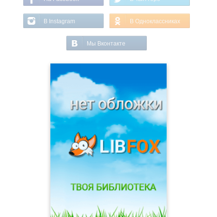
В Instagram
В Одноклассниках
Мы Вконтакте