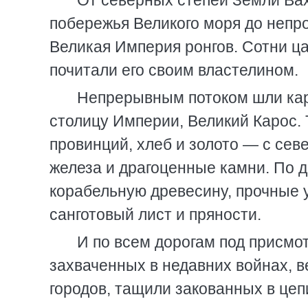
От северных степей Земли Вах
побережья Великого моря до непр
Великая Империя ронгов. Сотни ц
почитали его своим властелином.
Непрерывным потоком шли кара
столицу Империи, Великий Карос. 
провинций, хлеб и золото — с севе
железа и драгоценные камни. По д
корабельную древесину, прочные у
санготовый лист и пряности.
И по всем дорогам под присмо
захваченных в недавних войнах, 
городов, тащили закованных в цеп