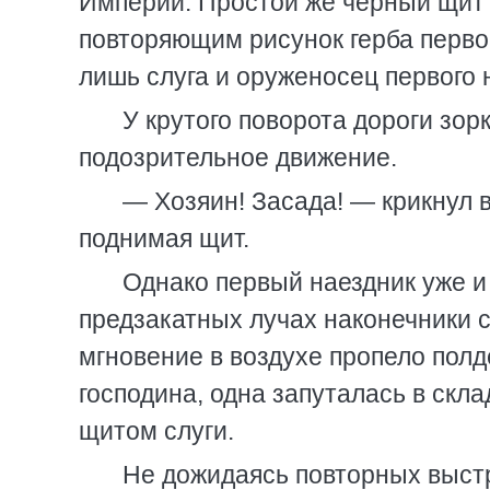
Империи. Простой же черный щит 
повторяющим рисунок герба первог
лишь слуга и оруженосец первого 
У крутого поворота дороги зорк
подозрительное движение.
— Хозяин! Засада! — крикнул 
поднимая щит.
Однако первый наездник уже и
предзакатных лучах наконечники с
мгновение в воздухе пропело полд
господина, одна запуталась в скл
щитом слуги.
Не дожидаясь повторных выстр