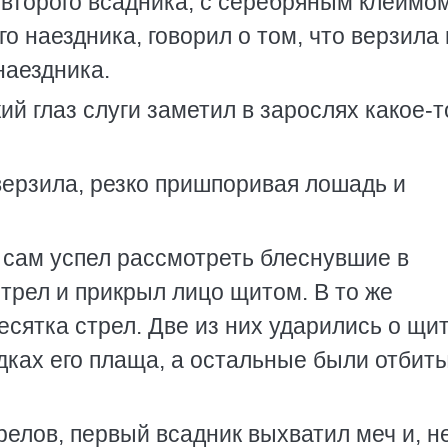
второго всадника, с серебряным клеймом
о наездника, говорил о том, что верзила 
наездника.
ий глаз слуги заметил в зарослях какое-т
верзила, резко пришпоривая лошадь и
 сам успел рассмотреть блеснувшие в
трел и прикрыл лицо щитом. В то же
есятка стрел. Две из них ударились о щи
адках его плаща, а остальные были отбит
елов, первый всадник выхватил меч и, н