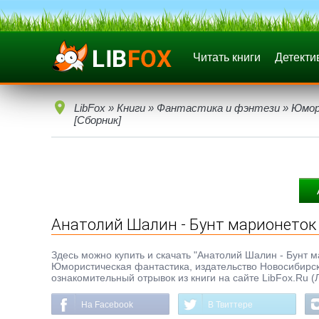
Читать книги
Детекти
LibFox
»
Книги
»
Фантастика и фэнтези
»
Юмор
[Сборник]
Анатолий Шалин - Бунт марионеток 
Здесь можно купить и скачать "Анатолий Шалин - Бунт мар
Юмористическая фантастика, издательство Новосибирско
ознакомительный отрывок из книги на сайте LibFox.Ru (
На Facebook
В Твиттере