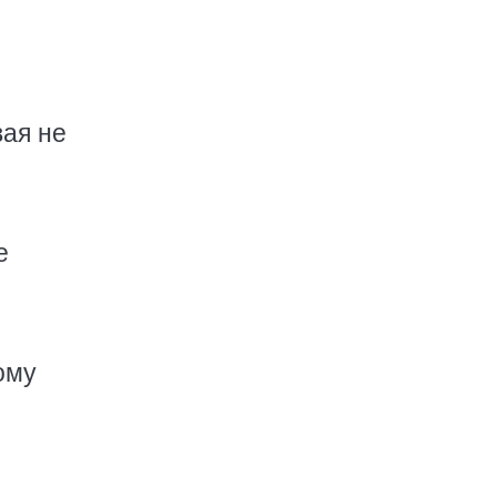
ая не
е
ому