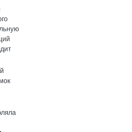
й
ого
альную
щий
едит
ей
умок
оляла