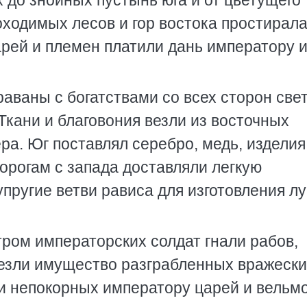
 до знойных пустынь юга и от цветущего
оходимых лесов и гор востока простирал
арей и племен платили дань императору 
ваны с богатствами со всех сторон свет
Ткани и благовония везли из восточных
ра. Юг поставлял серебро, медь, изделия
орогам с запада доставляли легкую
пругие ветви рависа для изготовления лу
тром императорских солдат гнали рабов,
везли имущество разграбленных вражеск
и непокорных императору царей и вельмо