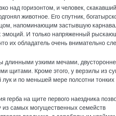
ко над горизонтом, и человек, скакавши
дгонял животное. Его спутник, богатырск
лицом, напоминающим застывшую карнав
их эмоций. И только напряженный рыскаю
 что их обладатель очень внимательно сл
ы длинными узкими мечами, двусторонн
ми щитами. Кроме этого, у верзилы из с
 лук и по меньшей мере полсотни тонких
ия герба на щите первого наездника позв
у из самых могущественных семейств