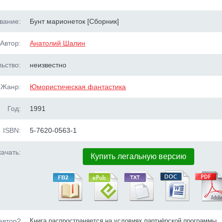
вание:
Бунт марионеток [Сборник]
Автор:
Анатолий Шалин
ьство:
неизвестно
Жанр:
Юмористическая фантастика
Год:
1991
ISBN:
5-7620-0563-1
ачать:
Купить легальную версию
автор?
Книга распространяется на условиях партнёрской программы.