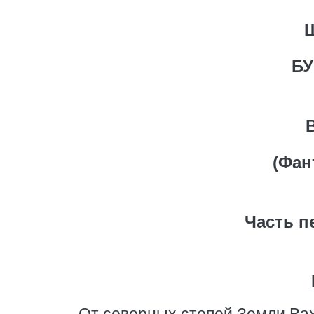
БУ
(Фан
Часть п