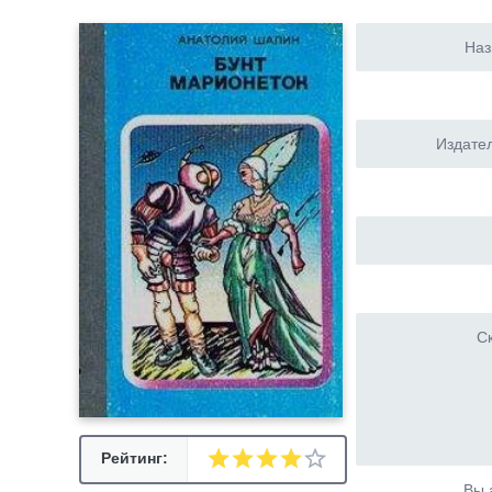
Наз
Издател
Ск
Рейтинг:
Вы 