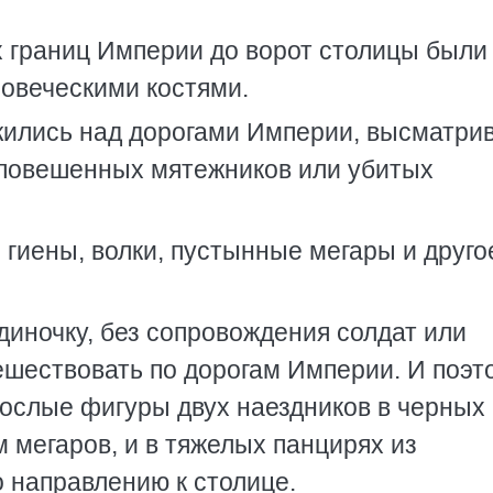
х границ Империи до ворот столицы были
овеческими костями.
жились над дорогами Империи, высматрив
 повешенных мятежников или убитых
 гиены, волки, пустынные мегары и друго
диночку, без сопровождения солдат или
ешествовать по дорогам Империи. И поэт
ослые фигуры двух наездников в черных
 мегаров, и в тяжелых панцирях из
 направлению к столице.