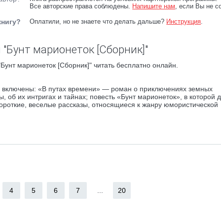
Все авторские права соблюдены.
Напишите нам
, если Вы не с
книгу?
Оплатили, но не знаете что делать дальше?
Инструкция
.
 "Бунт марионеток [Сборник]"
Бунт марионеток [Сборник]" читать бесплатно онлайн.
а включены: «В путах времени» — роман о приключениях земных
, об их интригах и тайнах; повесть «Бунт марионеток», в которой 
короткие, веселые рассказы, относящиеся к жанру юмористической
4
5
6
7
...
20