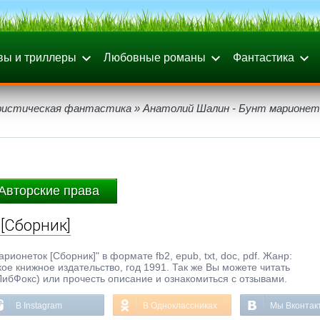
вы и триллеры
Любовные романы
Фантастика
истическая фантастика
» Анатолий Шалин - Бунт марионет
Авторские права
[Сборник]
ионеток [Сборник]" в формате fb2, epub, txt, doc, pdf. Жанр:
е книжное издательство, год 1991. Так же Вы можете читать
ЛибФокс) или прочесть описание и ознакомиться с отзывами.
В Instagram
В Одноклассниках
Мы Вконтак