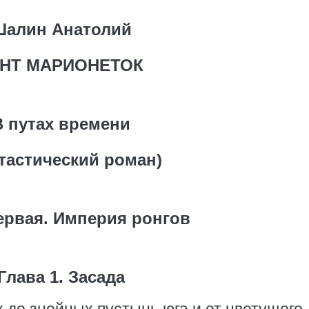
Шалин Анатолий
НТ МАРИОНЕТОК
В путах времени
тастический роман)
ервая. Империя ронгов
Глава 1. Засада