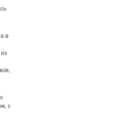
ась
и
а в
 из
ков,
их
ж, с