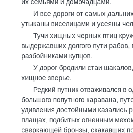
их семьями и домочадцами.
И все дороги от самых дальни
утыканы виселицами и усеяны чел
Тучи хищных черных птиц кру
выдержавших долгого пути рабов,
разбойниками купцов.
У дорог бродили стаи шакалов,
хищное зверье.
Редкий путник отваживался в о
большого попутного каравана, пут
удивления достойными казались р
плащах, подбитых огненным мехом
сверкающей бронзы, скакавших по