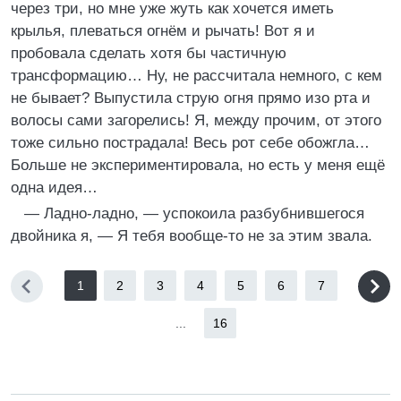
через три, но мне уже жуть как хочется иметь
крылья, плеваться огнём и рычать! Вот я и
пробовала сделать хотя бы частичную
трансформацию… Ну, не рассчитала немного, с кем
не бывает? Выпустила струю огня прямо изо рта и
волосы сами загорелись! Я, между прочим, от этого
тоже сильно пострадала! Весь рот себе обожгла…
Больше не экспериментировала, но есть у меня ещё
одна идея…
— Ладно-ладно, — успокоила разбубнившегося
двойника я, — Я тебя вообще-то не за этим звала.
1
2
3
4
5
6
7
...
16