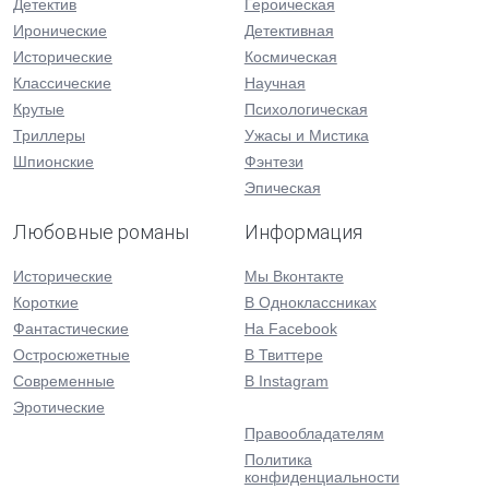
Детектив
Героическая
Иронические
Детективная
Исторические
Космическая
Классические
Научная
Крутые
Психологическая
Триллеры
Ужасы и Мистика
Шпионские
Фэнтези
Эпическая
Любовные романы
Информация
Исторические
Мы Вконтакте
Короткие
В Одноклассниках
Фантастические
На Facebook
Остросюжетные
В Твиттере
Современные
В Instagram
Эротические
Правообладателям
Политика
конфиденциальности