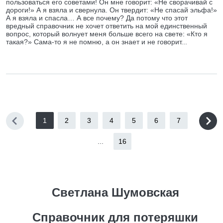
пользоваться его советами! Он мне говорит: «Не сворачивай с
дороги!» А я взяла и свернула. Он твердит: «Не спасай эльфа!»
А я взяла и спасла… А все почему? Да потому что этот
вредный справочник не хочет ответить на мой единственный
вопрос, который волнует меня больше всего на свете: «Кто я
такая?» Сама-то я не помню, а он знает и не говорит...
1
2
3
4
5
6
7
...
16
Светлана Шумовская
Справочник для потеряшки