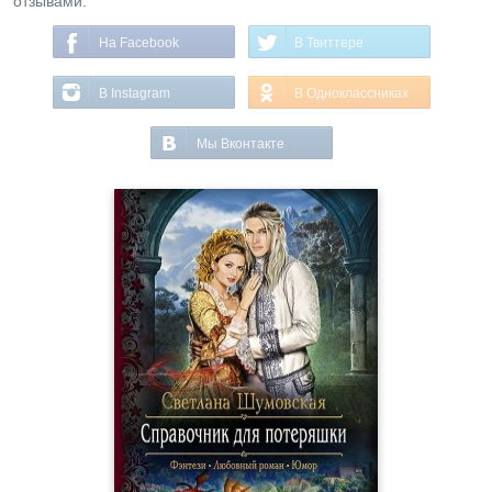
отзывами.
На Facebook
В Твиттере
В Instagram
В Одноклассниках
Мы Вконтакте