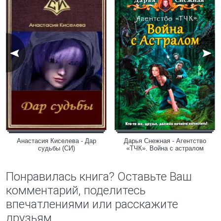
Анастасия Киселева - Дар
Дарья Снежная - Агентство
судьбы (СИ)
«ТЧК». Война с астралом
Понравилась книга? Оставьте Ваш
комментарий, поделитесь
впечатлениями или расскажите
друзьям