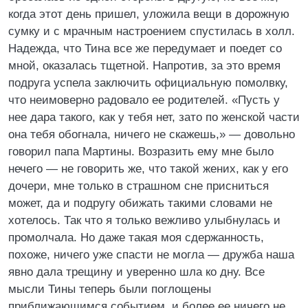
когда этот день пришел, уложила вещи в дорожную
сумку и с мрачным настроением спустилась в холл.
Надежда, что Тина все же передумает и поедет со
мной, оказалась тщетной. Напротив, за это время
подруга успела заключить официальную помолвку,
что неимоверно радовало ее родителей. «Пусть у
нее дара такого, как у тебя нет, зато по женской части
она тебя обогнала, ничего не скажешь,» — довольно
говорил папа Мартины. Возразить ему мне было
нечего — не говорить же, что такой жених, как у его
дочери, мне только в страшном сне присниться
может, да и подругу обижать такими словами не
хотелось. Так что я только вежливо улыбнулась и
промолчала. Но даже такая моя сдержанность,
похоже, ничего уже спасти не могла — дружба наша
явно дала трещину и уверенно шла ко дну. Все
мысли Тины теперь были поглощены
приближающимся событием, и более ее ничего не