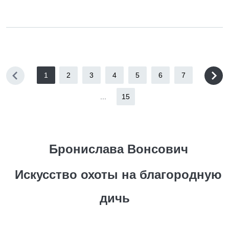
1
2
3
4
5
6
7
...
15
Бронислава Вонсович
Искусство охоты на благородную
дичь