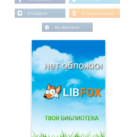
В Instagram
В Одноклассниках
Мы Вконтакте