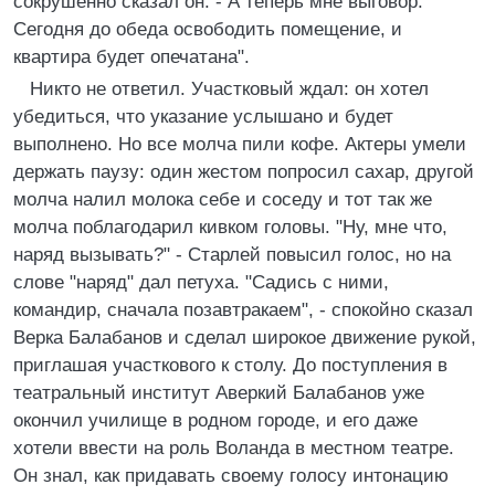
сокрушенно сказал он. - А теперь мне выговор.
Сегодня до обеда освободить помещение, и
квартира будет опечатана".
Никто не ответил. Участковый ждал: он хотел
убедиться, что указание услышано и будет
выполнено. Но все молча пили кофе. Актеры умели
держать паузу: один жестом попросил сахар, другой
молча налил молока себе и соседу и тот так же
молча поблагодарил кивком головы. "Ну, мне что,
наряд вызывать?" - Старлей повысил голос, но на
слове "наряд" дал петуха. "Садись с ними,
командир, сначала позавтракаем", - спокойно сказал
Верка Балабанов и сделал широкое движение рукой,
приглашая участкового к столу. До поступления в
театральный институт Аверкий Балабанов уже
окончил училище в родном городе, и его даже
хотели ввести на роль Воланда в местном театре.
Он знал, как придавать своему голосу интонацию