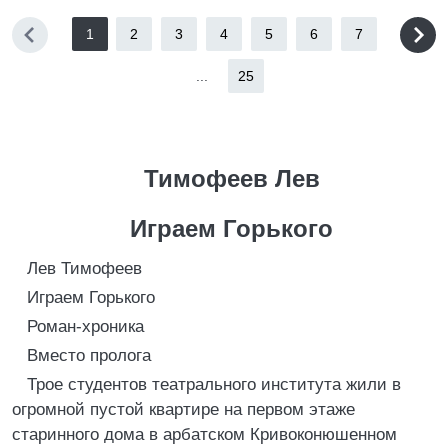
1
2
3
4
5
6
7
...
25
Тимофеев Лев
Играем Горького
Лев Тимофеев
Играем Горького
Роман-хроника
Вместо пролога
Трое студентов театрального института жили в
огромной пустой квартире на первом этаже
старинного дома в арбатском Кривоконюшенном