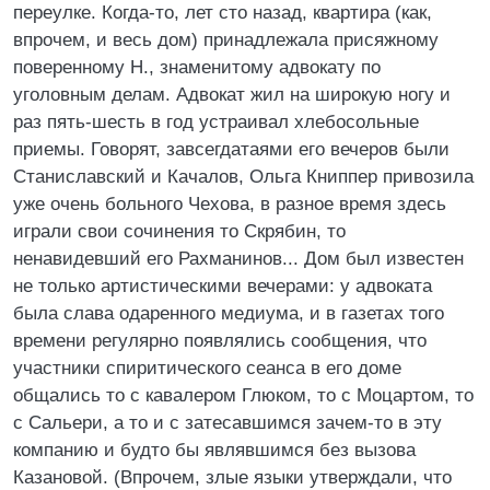
переулке. Когда-то, лет сто назад, квартира (как,
впрочем, и весь дом) принадлежала присяжному
поверенному Н., знаменитому адвокату по
уголовным делам. Адвокат жил на широкую ногу и
раз пять-шесть в год устраивал хлебосольные
приемы. Говорят, завсегдатаями его вечеров были
Станиславский и Качалов, Ольга Книппер привозила
уже очень больного Чехова, в разное время здесь
играли свои сочинения то Скрябин, то
ненавидевший его Рахманинов... Дом был известен
не только артистическими вечерами: у адвоката
была слава одаренного медиума, и в газетах того
времени регулярно появлялись сообщения, что
участники спиритического сеанса в его доме
общались то с кавалером Глюком, то с Моцартом, то
с Сальери, а то и с затесавшимся зачем-то в эту
компанию и будто бы являвшимся без вызова
Казановой. (Впрочем, злые языки утверждали, что