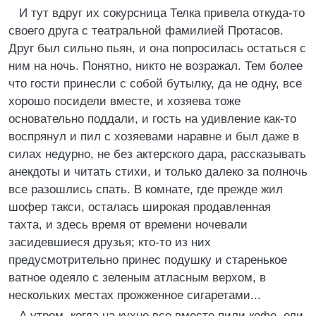
И тут вдруг их сокурсница Телка привела откуда-то
своего друга с театральной фамилией Протасов.
Друг был сильно пьян, и она попросилась остаться с
ним на ночь. Понятно, никто не возражал. Тем более
что гости принесли с собой бутылку, да не одну, все
хорошо посидели вместе, и хозяева тоже
основательно поддали, и гость на удивление как-то
воспрянул и пил с хозяевами наравне и был даже в
силах недурно, не без актерского дара, рассказывать
анекдоты и читать стихи, и только далеко за полночь
все разошлись спать. В комнате, где прежде жил
шофер такси, осталась широкая продавленная
тахта, и здесь время от времени ночевали
засидевшиеся друзья; кто-то из них
предусмотрительно принес подушку и старенькое
ватное одеяло с зеленым атласным верхом, в
нескольких местах прожженное сигаретами...
А утром, когда на кухне все вместе пили кофе, ели