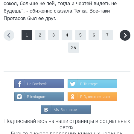
сокол, больше не пей, тогда и чертей видеть не
будешь", - обиженно сказала Телка. Все-таки
Протасов был ее друг.
1
2
3
4
5
6
7
...
25
На Facebook
В Твиттере
В Instagram
В Одноклассниках
Мы Вконтакте
Подписывайтесь на наши страницы в социальных
сетях.
Будьте в курсе последних книжных новинок,