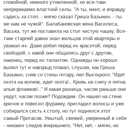
спокойной, немного утомленной, но все-таки
непререкаемо властной силы. "А ты, мент, и вправду
садись за стол, - мягко сказал Гриша Базыкин, - ты
же нам не чужой". Балабановская жена Василиса,
Васька, тут же поставила на стол чистую чашку. Все-
таки старлей давно знал жильцов этой квартиры и
уважал их. Даже робел перед их красотой, перед
свободой, с какой они общались друг с другом,
наконец, перед их талантом. Однажды он хорошо
выпил тут и навзрыд плакал, слушая, как Гриша
Базыкин, сняв со стены гитару, пел Высоцкого: "Идет
охота на волков, идет охота!.. Кровь на снегу и пятна
алые флажков!.." И какая разница, часом раньше они
уедут, часом позже? Подождем. Он нашел на стене
крючок и повесил фуражку, пригладил волосы и уже
собирался сесть к столу, но тут поднялся этот
самый Протасов. Умытый, свежий, уверенный в себе
- никаких следов вчерашнего. "Нет, нет, - мягко, но