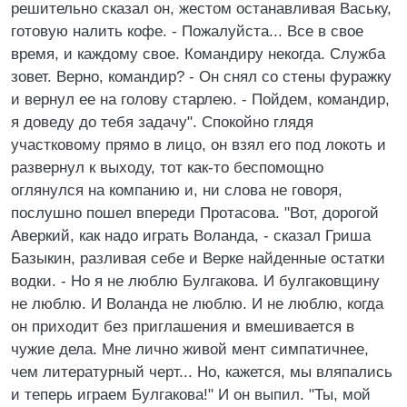
решительно сказал он, жестом останавливая Ваську,
готовую налить кофе. - Пожалуйста... Все в свое
время, и каждому свое. Командиру некогда. Служба
зовет. Верно, командир? - Он снял со стены фуражку
и вернул ее на голову старлею. - Пойдем, командир,
я доведу до тебя задачу". Спокойно глядя
участковому прямо в лицо, он взял его под локоть и
развернул к выходу, тот как-то беспомощно
оглянулся на компанию и, ни слова не говоря,
послушно пошел впереди Протасова. "Вот, дорогой
Аверкий, как надо играть Воланда, - сказал Гриша
Базыкин, разливая себе и Верке найденные остатки
водки. - Но я не люблю Булгакова. И булгаковщину
не люблю. И Воланда не люблю. И не люблю, когда
он приходит без приглашения и вмешивается в
чужие дела. Мне лично живой мент симпатичнее,
чем литературный черт... Но, кажется, мы вляпались
и теперь играем Булгакова!" И он выпил. "Ты, мой