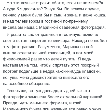
Но эти вечные страхи: «А что, если не потянем?»
А куда б я делся-то? Тянул бы. Во всяком случае,
сейчас у меня были бы и сын, и жена, и даже кошка.
И над телевизором в гостиной по-прежнему
висела бы наша с Маринкой свадебная фотография.
Я решительно отправился в гостиную, включил
свет и встал напротив телевизора. Никогда не любил
эту фотографию. Разумеется, Маринка на ней
вышла ослепительной красавицей, а вот моей
физиономией разве что детей пугать. Я ведь
настаивал на том, чтобы спрятать этот позорный
портрет подальше в недра какой-нибудь кладовки,
но, увы, жена демонстративно вывесила его
на всеобщее обозрение.
Теперь же, вот уж двенадцать дней как эта
фотография заменена более актуальной картинкой.
Правда, чуть меньшего формата, и край
Маринкиного букета при желании все равно можно