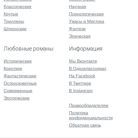
Классические
Научная
Крутые
Психологическая
Триллеры
Ужасы и Мистика
Шпионские
Фэнтези
Эпическая
Любовные романы
Информация
Исторические
Мы Вконтакте
Короткие
В Одноклассниках
Фантастические
На Facebook
Остросюжетные
В Твиттере
Современные
В Instagram
Эротические
Правообладателям
Политика
конфиденциальности
Обратная связь