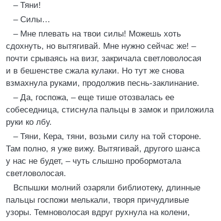
– Тяни!
– Силы…
– Мне плевать на твои силы! Можешь хоть
сдохнуть, но вытягивай. Мне нужно сейчас же! –
почти срываясь на визг, закричала светловолосая
и в бешенстве сжала кулаки. Но тут же снова
взмахнула руками, продолжив песнь-заклинание.
– Да, госпожа, – еще тише отозвалась ее
собеседница, стиснула пальцы в замок и приложила
руки ко лбу.
– Тяни, Кера, тяни, возьми силу на той стороне.
Там полно, я уже вижу. Вытягивай, другого шанса
у нас не будет, – чуть слышно пробормотала
светловолосая.
Вспышки молний озаряли библиотеку, длинные
пальцы госпожи мелькали, творя причудливые
узоры. Темноволосая вдруг рухнула на колени,