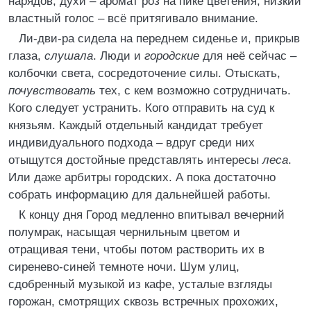
нарядов, духи – аромат роз на пике цветения, низкий
властный голос – всё притягивало внимание.
Ли-дви-ра сидела на переднем сиденье и, прикрыв
глаза,
слушала
. Люди и
городские
для неё сейчас –
колбочки света, сосредоточение силы. Отыскать,
почувствовать
тех, с кем возможно сотрудничать.
Кого следует устранить. Кого отправить на суд к
князьям. Каждый отдельный кандидат требует
индивидуального подхода – вдруг среди них
отыщутся достойные представлять интересы
леса
.
Или даже арбитры городских. А пока достаточно
собрать информацию для дальнейшей работы.
К концу дня Город медленно впитывал вечерний
полумрак, насыщая чернильным цветом и
отращивая тени, чтобы потом растворить их в
сиренево-синей темноте ночи. Шум улиц,
сдобренный музыкой из кафе, усталые взгляды
горожан, смотрящих сквозь встречных прохожих,