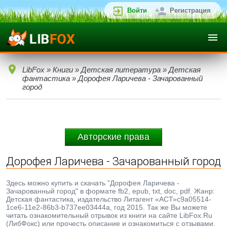
Войти
Регистрация
LibFox
»
Книги
»
Детская литература
»
Детская
фантастика
» Дорофея Ларичева - Зачарованный
город
Авторские права
Дорофея Ларичева - Зачарованный город
Здесь можно купить и скачать "Дорофея Ларичева -
Зачарованный город" в формате fb2, epub, txt, doc, pdf. Жанр:
Детская фантастика, издательство Литагент «АСТ»c9a05514-
1ce6-11e2-86b3-b737ee03444a, год 2015. Так же Вы можете
читать ознакомительный отрывок из книги на сайте LibFox.Ru
(ЛибФокс) или прочесть описание и ознакомиться с отзывами.