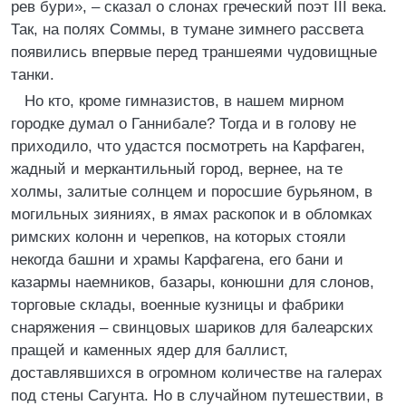
рев бури», – сказал о слонах греческий поэт III века.
Так, на полях Соммы, в тумане зимнего рассвета
появились впервые перед траншеями чудовищные
танки.
Но кто, кроме гимназистов, в нашем мирном
городке думал о Ганнибале? Тогда и в голову не
приходило, что удастся посмотреть на Карфаген,
жадный и меркантильный город, вернее, на те
холмы, залитые солнцем и поросшие бурьяном, в
могильных зияниях, в ямах раскопок и в обломках
римских колонн и черепков, на которых стояли
некогда башни и храмы Карфагена, его бани и
казармы наемников, базары, конюшни для слонов,
торговые склады, военные кузницы и фабрики
снаряжения – свинцовых шариков для балеарских
пращей и каменных ядер для баллист,
доставлявшихся в огромном количестве на галерах
под стены Сагунта. Но в случайном путешествии, в