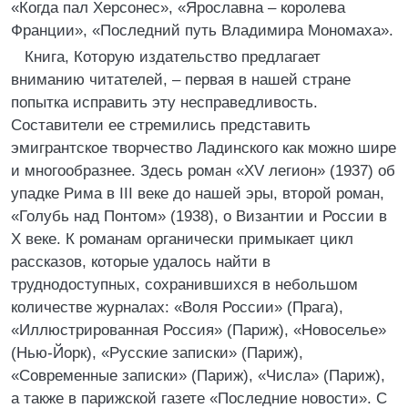
«Когда пал Херсонес», «Ярославна – королева
Франции», «Последний путь Владимира Мономаха».
Книга, Которую издательство предлагает
вниманию читателей, – первая в нашей стране
попытка исправить эту несправедливость.
Составители ее стремились представить
эмигрантское творчество Ладинского как можно шире
и многообразнее. Здесь роман «XV легион» (1937) об
упадке Рима в III веке до нашей эры, второй роман,
«Голубь над Понтом» (1938), о Византии и России в
X веке. К романам органически примыкает цикл
рассказов, которые удалось найти в
труднодоступных, сохранившихся в небольшом
количестве журналах: «Воля России» (Прага),
«Иллюстрированная Россия» (Париж), «Новоселье»
(Нью-Йорк), «Русские записки» (Париж),
«Современные записки» (Париж), «Числа» (Париж),
а также в парижской газете «Последние новости». С