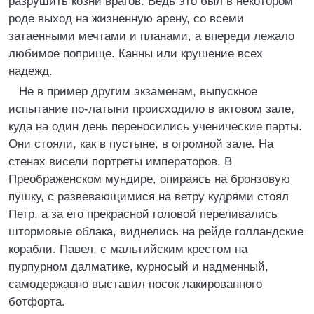
разрушить козни врагов. Ведь это был в некотором
роде выход на жизненную арену, со всеми
затаенными мечтами и планами, а впереди лежало
любимое поприще. Канны или крушение всех
надежд.
Не в пример другим экзаменам, выпускное
испытание по-латыни происходило в актовом зале,
куда на один день переносились ученические парты.
Они стояли, как в пустыне, в огромной зале. На
стенах висели портреты императоров. В
Преображенском мундире, опираясь на бронзовую
пушку, с развевающимися на ветру кудрями стоял
Петр, а за его прекрасной головой переливались
штормовые облака, виднелись на рейде голландские
корабли. Павел, с мальтийским крестом на
пурпурном далматике, курносый и надменный,
самодержавно выставил носок лакированного
ботфорта.