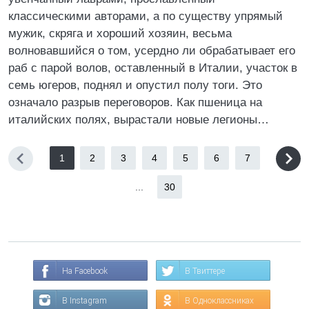
классическими авторами, а по существу упрямый
мужик, скряга и хороший хозяин, весьма
волновавшийся о том, усердно ли обрабатывает его
раб с парой волов, оставленный в Италии, участок в
семь югеров, поднял и опустил полу тоги. Это
означало разрыв переговоров. Как пшеница на
италийских полях, вырастали новые легионы…
1
2
3
4
5
6
7
...
30
На Facebook
В Твиттере
В Instagram
В Одноклассниках