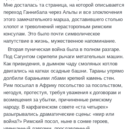
Мне досталась та страница, на которой описывается
переход Ганнибала через Альпы и все злоключения
этого замечательного марша, доставившего столько
хлопот и треволнений нерасторопным римским
консулам. Это было почти символическое
напутствие в жизнь, мужественное напоминание.
Вторая пуническая война была в полном разгаре.
Под Сагунтом скрипели рычаги метательных машин.
Как привидения, в дымном чаду смоляных котлов
двигались на катках осадные башни. Тараны упрямо
долбили бараньими лбами крепкий камень стен.
Рим посылал в Африку посольство за посольством,
негодуя, протестуя, требуя уважения к договорам и
возмещения за убытки, причиненные римскому
народу. В карфагенском совете «ста четырех»
разыгрывались драматические сцены: «мир или
война?» Римский посол, ныне в сонме героев,
увенчанный лаврами, прославленный