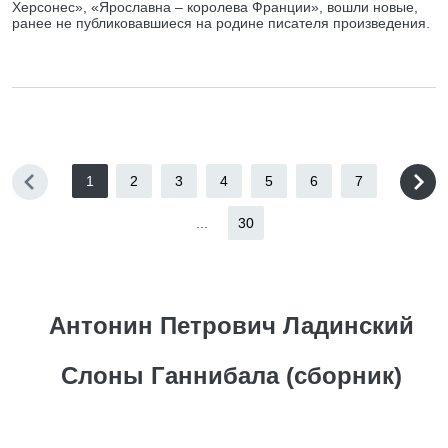
Херсонес», «Ярославна – королева Франции», вошли новые,
ранее не публиковавшиеся на родине писателя произведения.
1
2
3
4
5
6
7
...
30
Антонин Петрович Ладинский
Слоны Ганнибала (сборник)