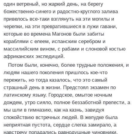
один ветреный, но жаркий день, на берегу
божественно-синего и радостно-круглого залива
привелось все-таки взглянуть на эти могилы и
черепки, на эти превратившиеся в лужи гавани,
которые во времена Магонов были забиты
кораблями с елеем, испанским серебром и
массилийским вином, с рабами и слоновой костью
африканских экспедиций.
Потом были, конечно, более трудные положения, и
людям нашего поколения пришлось кое-что
пережить, но тогда казалось, что это самый
страшный день в жизни. Предстоял экзамен по
латинскому языку. Городское, омытое ночным
дождем, утро сияло, полное беззаботной прелести, а
мы шли в гимназию, как на казнь, завидуя
спокойствию встречных людей. В желудке была
неприятная пустота, сердце слегка замирало, а
навстречу попадались равнодушные чиновники,