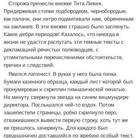
Сторожа принесли книжки Тита Ливия.
Придерживая стопки подбородком, чернобородые,
как палачи, они хитро подмигивали нам, обреченным
на заклание. В эти книжки страшно было заглянуть.
Какие дебри периодов! Казалось, что никогда в
жизни не удастся распутать эти темные тексты с
декламацией речистых полководцев, с
утомительными перечислениями обстоятельств,
причин и следствий.
Явился латинист. В руках у него была пачка
бумаги казенного образца, каждый лист которой был
пронумерован и скреплен гимназической печатью.
На минуту сверкнула звезда на синем вицмундире
директора. Послышался чей-то вздох. Потом
зашелестели страницы, робко скрипнуло перо,
отважившееся вывести первую строку, хоть тут же
ее пришлось зачеркнуть. Для каждого был
предназначен доставшийся по жребию особый текст.