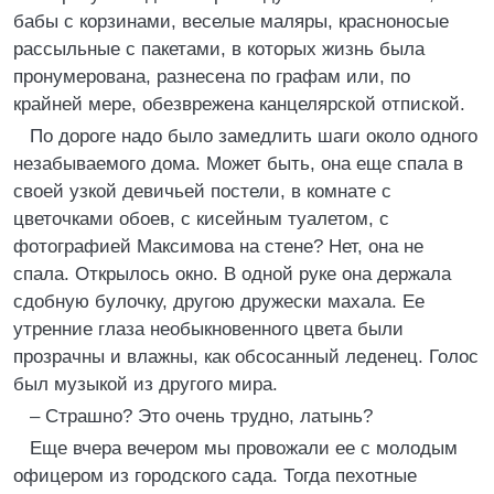
бабы с корзинами, веселые маляры, красноносые
рассыльные с пакетами, в которых жизнь была
пронумерована, разнесена по графам или, по
крайней мере, обезврежена канцелярской отпиской.
По дороге надо было замедлить шаги около одного
незабываемого дома. Может быть, она еще спала в
своей узкой девичьей постели, в комнате с
цветочками обоев, с кисейным туалетом, с
фотографией Максимова на стене? Нет, она не
спала. Открылось окно. В одной руке она держала
сдобную булочку, другою дружески махала. Ее
утренние глаза необыкновенного цвета были
прозрачны и влажны, как обсосанный леденец. Голос
был музыкой из другого мира.
– Страшно? Это очень трудно, латынь?
Еще вчера вечером мы провожали ее с молодым
офицером из городского сада. Тогда пехотные