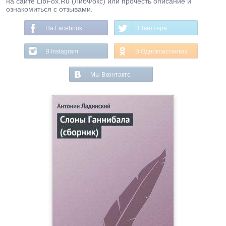
на сайте LibFox.Ru (ЛибФокс) или прочесть описание и
ознакомиться с отзывами.
На Facebook
В Твиттере
В Instagram
В Одноклассниках
Мы Вконтакте