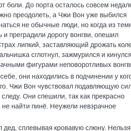
 от боли. До порта осталось совсем недал
ужно преодолеть, а Чжи Вон уже выбился
 гнаться не обычные люди, но когда из те
 и преградили дорогу вонгви, опешил
Страх липкий, заставляющий дрожать кол
альчишка сглотнул, зажмурился и кинулс
рачными фигурами неповоротливых вонгв
себе, они находились в подчинении у ког
го. Чжи Вон чувствовал подавляющую си
 следу. Они спешили, так как прекрасно
 не найти пинё. Неужели невзрачное
л дед, сплевывая кровавую слюну. Нельзя