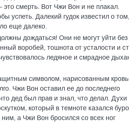
– это смерть. Вот Чжи Вон и не плакал.
обы успеть. Далекий гудок известил о том
ыло еще далеко.
должны дождаться! Они не могут уйти без 
анный воробей, тошнота от усталости и с
е чувствовалось ледяное и смрадное дыха
защитным символом, нарисованным кровь
го. Чжи Вон оставил ее до последнего
что дед был прав и знал, что делал. Духи
кутком, который в темноте казался буро
 ним, а Чжи Вон бросился со всех ног