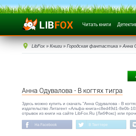
Читать книги
Детекти
LibFox
»
Книги
»
Городская фантастика
» Анна 
Анна Одувалова - В когтях тигра
Здесь можно купить и скачать "Анна Одувалова - В когтях
издательство Литагент «Альфа-книга»c8ed49d1-8e0b-10
отрывок из книги на сайте LibFox.Ru (ЛибФокс) или про
На Facebook
В Твиттере