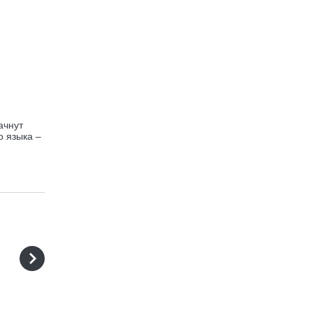
ачнут
о языка –