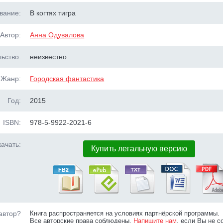
вание:
В когтях тигра
Автор:
Анна Одувалова
ьство:
неизвестно
Жанр:
Городская фантастика
Год:
2015
ISBN:
978-5-9922-2021-6
ачать:
Купить легальную версию
автор?
Книга распространяется на условиях партнёрской программы.
Все авторские права соблюдены.
Напишите нам
, если Вы не с