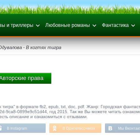
вы и триллеры
Любовные романы
Фантастика
Одувалова - В когтях тигра
Авторские права
 тигра" в формате fb2, epub, txt, doc, pdf. Жанр: Городская фантаст
2d-9ca8-0899e9c51d44, год 2015. Так же Вы можете читать ознако
честь описание и ознакомиться с отзывами.
В Instagram
В Одноклассниках
Мы Вконтак