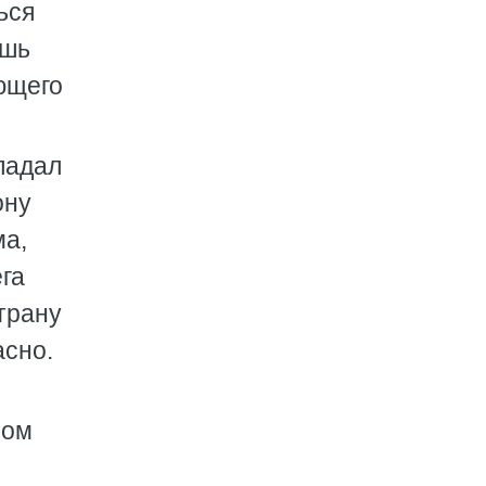
ься
ешь
ающего
падал
ону
ма,
ега
трану
асно.
ном