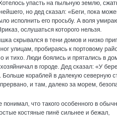
отелось упасть на пыльную землю, сжат
нейшего, но дед сказал: «Беги, пока мож
было исполнить его просьбу. А воля умир
Приказ, ослушаться которого нельзя.
шка скрывался в тени домов и низко при
ног улицам, пробираясь к портовому рай
о и тихо. Люди боялись и прятались в до
 хозяйничал в городе. Дед сказал: «У бер
. Больше кораблей в далекую северную с
прервано, и там, далеко за морем, безоп
не понимал, что такого особенного в обыч
остые костяные пинё сильнее и бежал,