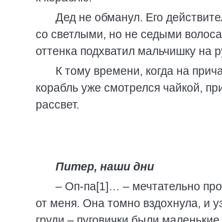
Дед не обманул. Его действит
со светлыми, но не седыми волоса
оттенка подхватил мальчишку на ру
К тому времени, когда на при
корабль уже смотрелся чайкой, п
рассвет.
Питер, наши дни
– Оп-па[1]… – мечтательно про
от меня. Она томно вздохнула, и у
груди – пуговички были маленькие