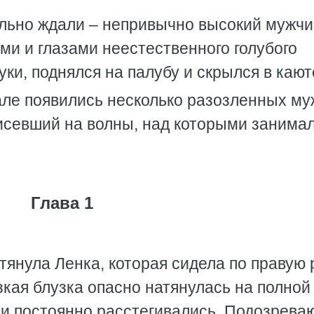
ельно ждали – непривычно высокий мужч
ми и глазами неестественного голубого
ки, поднялся на палубу и скрылся в кают
чале появились несколько разозленных му
рисевший на волны, над которыми занима
Глава 1
тянула Ленка, которая сидела по правую 
зкая блузка опасно натянулась на полной
 и постоянно расстегивались. Подозрева