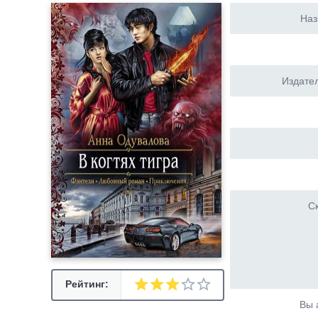
Наз
Издател
Ск
Рейтинг:
Вы 