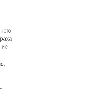
,
него.
траха
ние
ю,
-