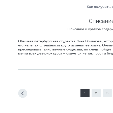
Как получить 
Описание 
Описание и краткое содерж
Обычная петербургская студентка Лика Романова, котор
что нелепая случайность круто изменит ее жизнь. Ожив
преследовать таинственные существа, по следу пойдет 
мечта всех девчонок курса – окажется не так прост и б
1
2
3