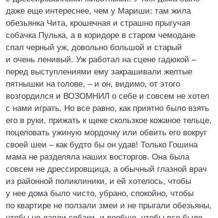
даже еще интереснее, чем у Мариши: там жила
обезьянка Чита, крошечная и страшно прыгучая
собачка Пулька, а в коридоре в старом чемодане
спал черный уж, довольно большой и старый
и очень ленивый. Уж работал на сцене гадюкой –
перед выступлениями ему закрашивали желтые
пятнышки на голове, – и он, видимо, от этого
возгордился и ВОЗОМНИЛ о себе и совсем не хотел
с нами играть. Но все равно, как приятно было взять
его в руки, прижать к щеке скользкое кожаное тельце,
поцеловать ужиную мордочку или обвить его вокруг
своей шеи – как будто бы он удав! Только Гошина
мама не разделяла наших восторгов. Она была
совсем не дрессировщица, а обычный глазной врач
из районной поликлиники, и ей хотелось, чтобы
у нее дома было чисто, убрано, спокойно, чтобы
по квартире не ползали змеи и не прыгали обезьяны,
чтобы не лаяли собаки, и вообще, чтобы все было