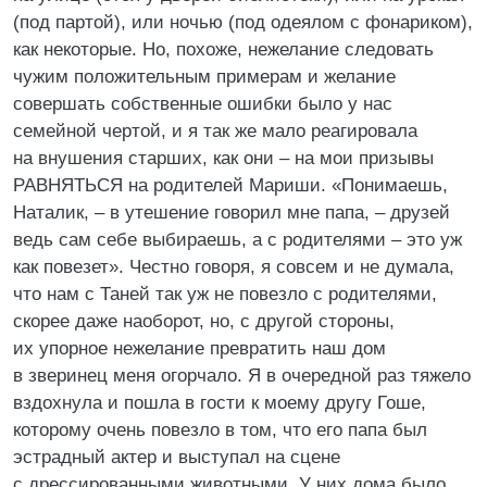
(под партой), или ночью (под одеялом с фонариком),
как некоторые. Но, похоже, нежелание следовать
чужим положительным примерам и желание
совершать собственные ошибки было у нас
семейной чертой, и я так же мало реагировала
на внушения старших, как они – на мои призывы
РАВНЯТЬСЯ на родителей Мариши. «Понимаешь,
Наталик, – в утешение говорил мне папа, – друзей
ведь сам себе выбираешь, а с родителями – это уж
как повезет». Честно говоря, я совсем и не думала,
что нам с Таней так уж не повезло с родителями,
скорее даже наоборот, но, с другой стороны,
их упорное нежелание превратить наш дом
в зверинец меня огорчало. Я в очередной раз тяжело
вздохнула и пошла в гости к моему другу Гоше,
которому очень повезло в том, что его папа был
эстрадный актер и выступал на сцене
с дрессированными животными. У них дома было