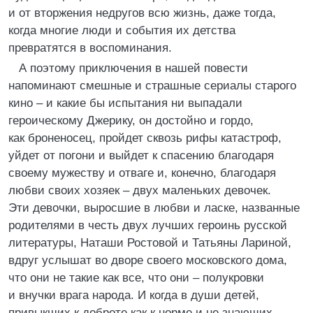
и от вторжения недругов всю жизнь, даже тогда,
когда многие люди и события их детства
превратятся в воспоминания.
А поэтому приключения в нашей повести
напоминают смешные и страшные сериалы старого
кино – и какие бы испытания ни выпадали
героическому Джерику, он достойно и гордо,
как броненосец, пройдет сквозь рифы катастроф,
уйдет от погони и выйдет к спасению благодаря
своему мужеству и отваге и, конечно, благодаря
любви своих хозяек – двух маленьких девочек.
Эти девочки, выросшие в любви и ласке, названные
родителями в честь двух лучших героинь русской
литературы, Наташи Ростовой и Татьяны Лариной,
вдруг услышат во дворе своего московского дома,
что они не такие как все, что они – полукровки
и внучки врага народа. И когда в души детей,
привыкших к доброте как к норме и не знающих