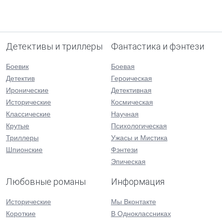
Детективы и триллеры
Фантастика и фэнтези
Боевик
Боевая
Детектив
Героическая
Иронические
Детективная
Исторические
Космическая
Классические
Научная
Крутые
Психологическая
Триллеры
Ужасы и Мистика
Шпионские
Фэнтези
Эпическая
Любовные романы
Информация
Исторические
Мы Вконтакте
Короткие
В Одноклассниках