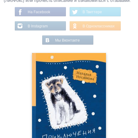
(ЛибФокс) или прочесть описание и ознакомиться с отзывами.
На Facebook
В Твиттере
В Instagram
В Одноклассниках
Мы Вконтакте