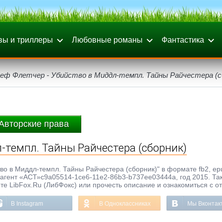
вы и триллеры
Любовные романы
Фантастика
еф Флетчер - Убийство в Миддл-темпл. Тайны Райчестера (с
Авторские права
-темпл. Тайны Райчестера (сборник)
во в Миддл-темпл. Тайны Райчестера (сборник)" в формате fb2, epub
итагент «АСТ»c9a05514-1ce6-11e2-86b3-b737ee03444a, год 2015. Та
те LibFox.Ru (ЛибФокс) или прочесть описание и ознакомиться с о
В Instagram
В Одноклассниках
Мы Вконтак