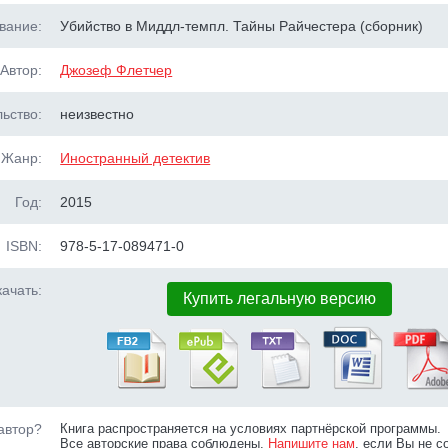
вание:
Убийство в Миддл-темпл. Тайны Райчестера (сборник)
Автор:
Джозеф Флетчер
ьство:
неизвестно
Жанр:
Иностранный детектив
Год:
2015
ISBN:
978-5-17-089471-0
ачать:
Купить легальную версию
автор?
Книга распространяется на условиях партнёрской программы.
Все авторские права соблюдены.
Напишите нам
, если Вы не с