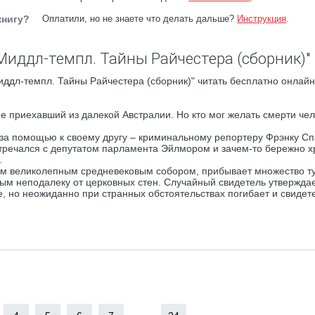
книгу?
Оплатили, но не знаете что делать дальше?
Инструкция
.
Миддл-темпл. Тайны Райчестера (сборник)"
ддл-темпл. Тайны Райчестера (сборник)" читать бесплатно онлайн
 приехавший из далекой Австралии. Но кто мог желать смерти чел
за помощью к своему другу – криминальному репортеру Фрэнку Сп
встречался с депутатом парламента Эйлмором и зачем-то бережно 
…
им великолепным средневековым собором, прибывает множество ту
ым неподалеку от церковных стен. Случайный свидетель утверждает
, но неожиданно при странных обстоятельствах погибает и свидет