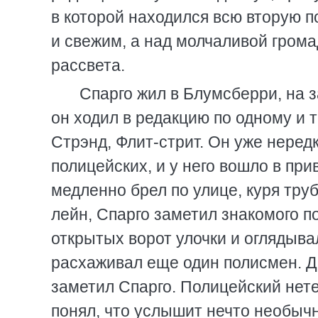
в которой находился всю вторую п
и свежим, а над молчаливой грома
рассвета.
Спарго жил в Блумсберри, на 
он ходил в редакцию по одному и 
Стрэнд, Флит-стрит. Он уже неред
полицейских, и у него вошло в при
медленно брел по улице, куря труб
лейн, Спарго заметил знакомого п
открытых ворот улочки и оглядыва
расхаживал еще один полисмен. Д
заметил Спарго. Полицейский нете
понял, что услышит нечто необыч