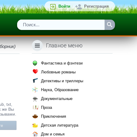
Войти
Регистрация
Главное меню
борник)
Фантастика и фэнтези
Любовные романы
Детективы и триллеры
Наука, Образование
Документальные
, txt,
Проза
к же Вы
тзывами.
Приключения
Детская литература
те
Дом и семья