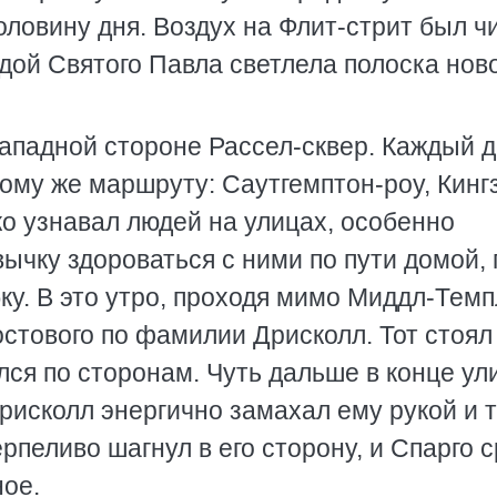
оловину дня. Воздух на Флит-стрит был 
дой Святого Павла светлела полоска нов
западной стороне Рассел-сквер. Каждый 
тому же маршруту: Саутгемптон-роу, Кинг
ко узнавал людей на улицах, особенно
вычку здороваться с ними по пути домой, 
ку. В это утро, проходя мимо Миддл-Темп
остового по фамилии Дрисколл. Тот стоял
лся по сторонам. Чуть дальше в конце у
рисколл энергично замахал ему рукой и т
рпеливо шагнул в его сторону, и Спарго 
ное.