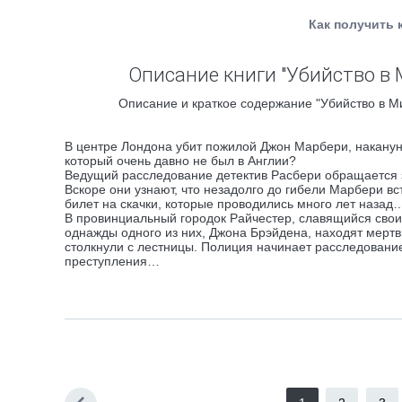
Как получить 
Описание книги "Убийство в 
Описание и краткое содержание "Убийство в Ми
В центре Лондона убит пожилой Джон Марбери, накануне
который очень давно не был в Англии?
Ведущий расследование детектив Расбери обращается 
Вскоре они узнают, что незадолго до гибели Марбери 
билет на скачки, которые проводились много лет назад
В провинциальный городок Райчестер, славящийся сво
однажды одного из них, Джона Брэйдена, находят мертв
столкнули с лестницы. Полиция начинает расследование
преступления…