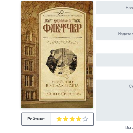
Наз
Издател
Ск
Рейтинг:
Вы 