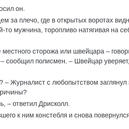
осил он.
ем за плечо, где в открытых воротах вид
й-то мужчина, торопливо натягивая на се
де местного сторожа или швейцара – говор
, – сообщил полисмен. – Швейцар уверяет,
? – Журналист с любопытством заглянул 
причины?
ь, – ответил Дрисколл.
шего к ним констебля и снова повернулся