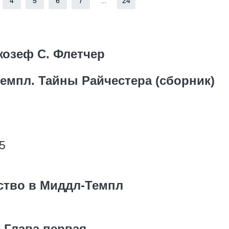
4
5
6
7
...
24
озеф С. Флетчер
емпл. Тайны Райчестера (сборник)
5
5
ство в Миддл-Темпл
Глава первая