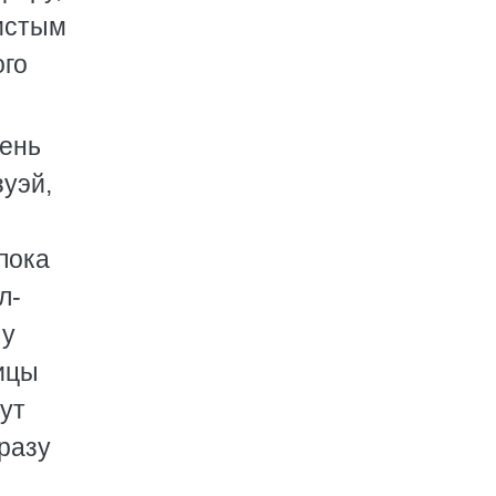
чистым
ого
день
зуэй,
пока
л-
 у
лицы
ут
сразу