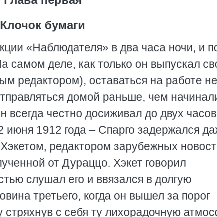
Клочок бумаги
кции «Наблюдателя» в два часа ночи, и п
 На самом деле, как только он выпускал с
рым редактором), оставаться на работе н
отправляться домой раньше, чем начинал
н всегда честно досиживал до двух часов
22 июня 1912 года – Спарго задержался д
 Хэкетом, редактором зарубежных новост
лученной от Дураццо. Хэкет говорил
тью слушал его и ввязался в долгую
овина третьего, когда он вышел за порог
зу стряхнув с себя ту лихорадочную атмос