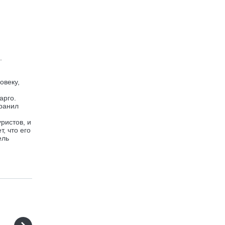
.
овеку,
арго.
хранил
ристов, и
, что его
ель