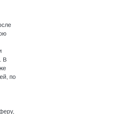
осле
вою
е
и
. В
аже
ей, по
феру,