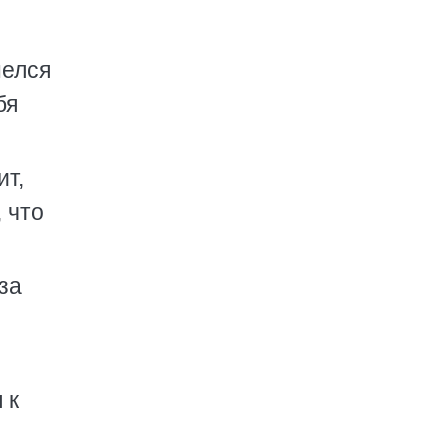
нелся
бя
ит,
 что
за
 к