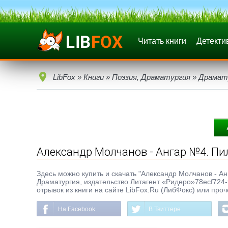
Читать книги
Детекти
LibFox
»
Книги
»
Поэзия, Драматургия
»
Драмат
Александр Молчанов - Ангар №4. Пи
Здесь можно купить и скачать "Александр Молчанов - Анг
Драматургия, издательство Литагент «Ридеро»78ecf724
отрывок из книги на сайте LibFox.Ru (ЛибФокс) или про
На Facebook
В Твиттере