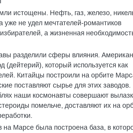
ы
мли истощены. Нефть, газ, железо, никел
а уже не удел мечтателей-романтиков
 избирателей, а жизненная необходимост
жавы разделили сферы влияния. Америка
 (дейтерий), который используется как
елей. Китайцы построили на орбите Марс
кие поставляют сырье для этих заводов.
блях наши космонавты совершают вылаз
стероиды помельче, доставляют их на ор
реработки.
 на Марсе была построена база, в котор