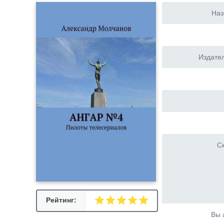
Наз
Издател
Ск
Рейтинг:
Вы 