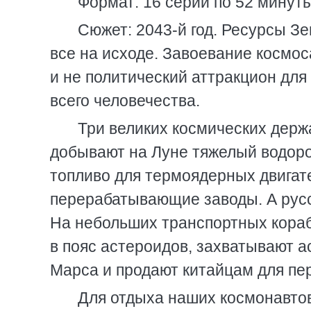
Формат: 16 серий по 52 минут
Сюжет: 2043-й год. Ресурсы Зе
все на исходе. Завоевание космос
и не политический аттракцион для
всего человечества.
Три великих космических дер
добывают на Луне тяжелый водород
топливо для термоядерных двигат
перерабатывающие заводы. А русс
На небольших транспортных кора
в пояс астероидов, захватывают а
Марса и продают китайцам для пе
Для отдыха наших космонавтов