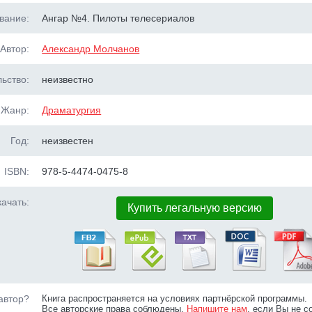
вание:
Ангар №4. Пилоты телесериалов
Автор:
Александр Молчанов
ьство:
неизвестно
Жанр:
Драматургия
Год:
неизвестен
ISBN:
978-5-4474-0475-8
ачать:
Купить легальную версию
автор?
Книга распространяется на условиях партнёрской программы.
Все авторские права соблюдены.
Напишите нам
, если Вы не с