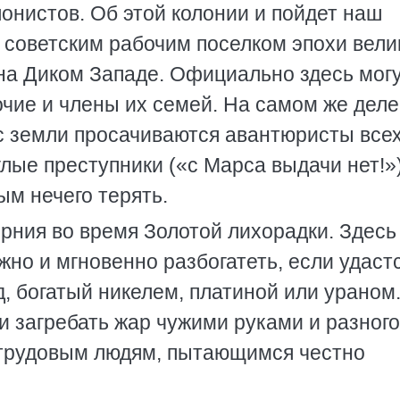
лонистов. Об этой колонии и пойдет наш
 советским рабочим поселком эпохи вели
 на Диком Западе. Официально здесь мог
очие и члены их семей. На самом же деле
с земли просачиваются авантюристы все
глые преступники («с Марса выдачи нет!»
ым нечего терять.
орния во время Золотой лихорадки. Здесь
жно и мгновенно разбогатеть, если удаст
, богатый никелем, платиной или ураном.
ки загребать жар чужими руками и разного
 трудовым людям, пытающимся честно