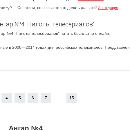
книгу?
Оплатили, но не знаете что делать дальше?
Инструкция
.
Ангар №4. Пилоты телесериалов"
гар №4. Пилоты телесериалов" читать бесплатно онлайн.
нные в 2008—2014 годах для российских телеканалов. Представле
4
5
6
7
...
15
Ангар №4