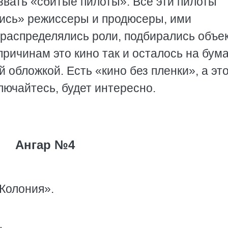
звать «сбитые пилоты». Все эти пилоты
лись» режиссеры и продюсеры, ими
распределялись роли, подбирались объе
ричинам это кино так и осталось на бума
й обложкой. Есть «кино без пленки», а это
лючайтесь, будет интересно.
Ангар №4
Колония».