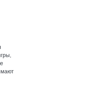
ы
гры,
ое
нимают