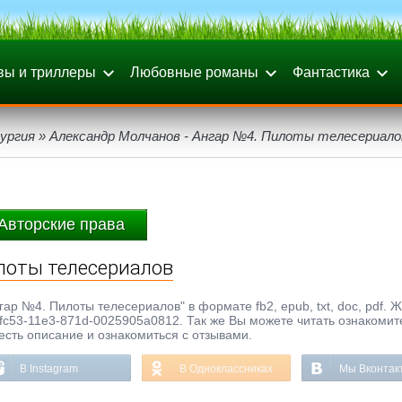
вы и триллеры
Любовные романы
Фантастика
ургия
» Александр Молчанов - Ангар №4. Пилоты телесериало
Авторские права
лоты телесериалов
ар №4. Пилоты телесериалов" в формате fb2, epub, txt, doc, pdf. 
-fc53-11e3-871d-0025905a0812. Так же Вы можете читать ознакоми
честь описание и ознакомиться с отзывами.
В Instagram
В Одноклассниках
Мы Вконтак