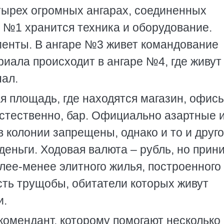
тырех огромных ангарах, соединенных
 №1 хранится техника и оборудование.
менты. В ангаре №3 живет командование
риала происходит в ангаре №4, где живут
ал.
ая площадь, где находятся магазин, офис
стественно, бар. Официально азартные и
в колонии запрещены, однако и то и друг
 деньги. Ходовая валюта – рубль, но при
олее-менее элитного жилья, построенного
сть трущобы, обитатели которых живут
и.
 комендант, которому помогают несколько