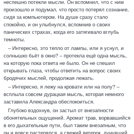
неспешно потекли мысли. Он вспомнил, что с ним
произошло и подумал, что просто потерял сознание,
сидя за компьютером. На душе сразу стало
спокойно, и он улыбнулся, вспомнив о своих
панических страхах, когда его затягивало вглубь
темноты.
– Интересно, это тепло от лампы, или я уснул, и
солнышко бьёт в окно? – протекла ещё одна мысль,
на которую пока ответа не было. Он не спешил
открывать глаза, чтобы ответить на вопрос своих
бродячих мыслей, продолжая лежать.
– Интересно, я лежу на кровати или на полу? –
всплыла совсем дурацкая мысль, которая немного
заставила Александра обеспокоиться.
Глубоко вздохнув, он застыл от внезапности
обонятельных ощущений. Аромат трав, ворвавшийся
в его дыхательные пути, был таким внезапным, что
он и вовсе растерялся, а свежий ветерок, дунувший