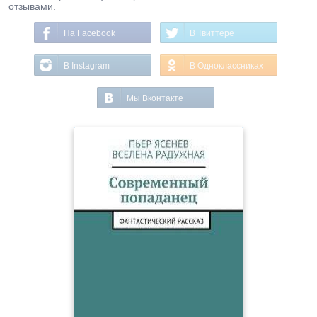
отзывами.
На Facebook
В Твиттере
В Instagram
В Одноклассниках
Мы Вконтакте