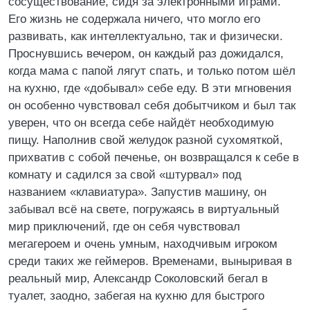
сосуществование, сидя за электронными играми.
Его жизнь не содержала ничего, что могло его
развивать, как интеллектуально, так и физически.
Проснувшись вечером, он каждый раз дожидался,
когда мама с папой лягут спать, и только потом шёл
на кухню, где «добывал» себе еду. В эти мгновения
он особенно чувствовал себя добытчиком и был так
уверен, что он всегда себе найдёт необходимую
пищу. Наполнив свой желудок разной сухомяткой,
прихватив с собой печенье, он возвращался к себе в
комнату и садился за свой «штурвал» под
названием «клавиатура». Запустив машину, он
забывал всё на свете, погружаясь в виртуальный
мир приключений, где он себя чувствовал
мегагероем и очень умным, находчивым игроком
среди таких же геймеров. Временами, выныривая в
реальный мир, Александр Соколовский бегал в
туалет, заодно, забегая на кухню для быстрого