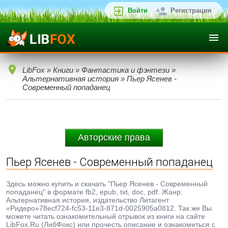
Войти
Регистрация
LibFox
»
Книги
»
Фантастика и фэнтези
»
Альтернативная история
» Пьер Ясенев -
Современный попаданец
Авторские права
Пьер Ясенев - Современный попаданец
Здесь можно купить и скачать "Пьер Ясенев - Современный
попаданец" в формате fb2, epub, txt, doc, pdf. Жанр:
Альтернативная история, издательство Литагент
«Ридеро»78ecf724-fc53-11e3-871d-0025905a0812. Так же Вы
можете читать ознакомительный отрывок из книги на сайте
LibFox.Ru (ЛибФокс) или прочесть описание и ознакомиться с