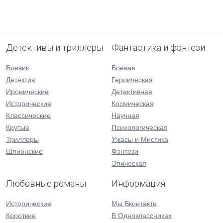
Детективы и триллеры
Фантастика и фэнтези
Боевик
Боевая
Детектив
Героическая
Иронические
Детективная
Исторические
Космическая
Классические
Научная
Крутые
Психологическая
Триллеры
Ужасы и Мистика
Шпионские
Фэнтези
Эпическая
Любовные романы
Информация
Исторические
Мы Вконтакте
Короткие
В Одноклассниках