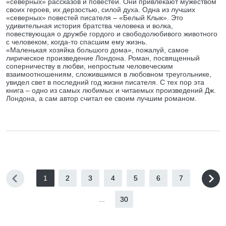
«северных» рассказов и повестей. Они привлекают мужеством
своих героев, их дерзостью, силой духа. Одна из лучших
«северных» повестей писателя – «Белый Клык». Это
удивительная история братства человека и волка,
повествующая о дружбе гордого и свободолюбивого животного
с человеком, когда-то спасшим ему жизнь.
«Маленькая хозяйка большого дома», пожалуй, самое
лирическое произведение Лондона. Роман, посвященный
соперничеству в любви, непростым человеческим
взаимоотношениям, сложившимся в любовном треугольнике,
увидел свет в последний год жизни писателя. С тех пор эта
книга – одно из самых любимых и читаемых произведений Дж.
Лондона, а сам автор считал ее своим лучшим романом.
1
2
3
4
5
6
7
...
30