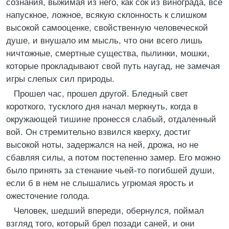
сознания, выжимая из него, как сок из винограда, все
напускное, ложное, всякую склонность к слишком
высокой самооценке, свойственную человеческой
душе, и внушало им мысль, что они всего лишь
ничтожные, смертные существа, пылинки, мошки,
которые прокладывают свой путь наугад, не замечая
игры слепых сил природы.
Прошел час, прошел другой. Бледный свет
короткого, тусклого дня начал меркнуть, когда в
окружающей тишине пронесся слабый, отдаленный
вой. Он стремительно взвился кверху, достиг
высокой ноты, задержался на ней, дрожа, но не
сбавляя силы, а потом постепенно замер. Его можно
было принять за стенание чьей-то погибшей души,
если б в нем не слышались угрюмая ярость и
ожесточение голода.
Человек, шедший впереди, обернулся, поймал
взгляд того, который брел позади саней, и они