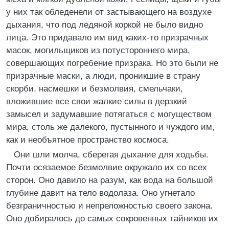
у них так обледенели от застывающего на воздухе
дыхания, что под ледяной коркой не было видно
лица. Это придавало им вид каких-то призрачных
масок, могильщиков из потустороннего мира,
совершающих погребение призрака. Но это были не
призрачные маски, а люди, проникшие в страну
скорби, насмешки и безмолвия, смельчаки,
вложившие все свои жалкие силы в дерзкий
замысел и задумавшие потягаться с могуществом
мира, столь же далекого, пустынного и чуждого им,
как и необъятное пространство космоса.
Они шли молча, сберегая дыхание для ходьбы.
Почти осязаемое безмолвие окружало их со всех
сторон. Оно давило на разум, как вода на большой
глубине давит на тело водолаза. Оно угнетало
безграничностью и непреложностью своего закона.
Оно добиралось до самых сокровенных тайников их