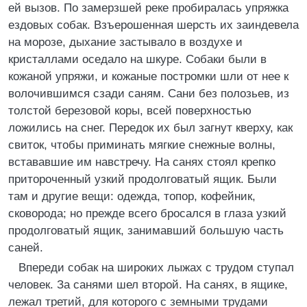
ей вызов. По замерзшей реке пробиралась упряжка
ездовых собак. Взъерошенная шерсть их заиндевела
на морозе, дыхание застывало в воздухе и
кристаллами оседало на шкуре. Собаки были в
кожаной упряжи, и кожаные постромки шли от нее к
волочившимся сзади саням. Сани без полозьев, из
толстой березовой коры, всей поверхностью
ложились на снег. Передок их был загнут кверху, как
свиток, чтобы приминать мягкие снежные волны,
встававшие им навстречу. На санях стоял крепко
притороченный узкий продолговатый ящик. Были
там и другие вещи: одежда, топор, кофейник,
сковорода; но прежде всего бросался в глаза узкий
продолговатый ящик, занимавший большую часть
саней.
Впереди собак на широких лыжах с трудом ступал
человек. За санями шел второй. На санях, в ящике,
лежал третий, для которого с земными трудами