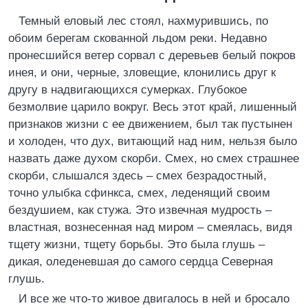
Темный еловый лес стоял, нахмурившись, по
обоим берегам скованной льдом реки. Недавно
пронесшийся ветер сорвал с деревьев белый покров
инея, и они, черные, зловещие, клонились друг к
другу в надвигающихся сумерках. Глубокое
безмолвие царило вокруг. Весь этот край, лишенный
признаков жизни с ее движением, был так пустынен
и холоден, что дух, витающий над ним, нельзя было
назвать даже духом скорби. Смех, но смех страшнее
скорби, слышался здесь – смех безрадостный,
точно улыбка сфинкса, смех, леденящий своим
бездушием, как стужа. Это извечная мудрость –
властная, вознесенная над миром – смеялась, видя
тщету жизни, тщету борьбы. Это была глушь –
дикая, оледеневшая до самого сердца Северная
глушь.
И все же что-то живое двигалось в ней и бросало