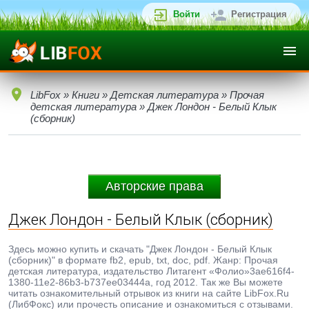
Войти
Регистрация
LibFox
»
Книги
»
Детская литература
»
Прочая
детская литература
» Джек Лондон - Белый Клык
(сборник)
Авторские права
Джек Лондон - Белый Клык (сборник)
Здесь можно купить и скачать "Джек Лондон - Белый Клык
(сборник)" в формате fb2, epub, txt, doc, pdf. Жанр: Прочая
детская литература, издательство Литагент «Фолио»3ae616f4-
1380-11e2-86b3-b737ee03444a, год 2012. Так же Вы можете
читать ознакомительный отрывок из книги на сайте LibFox.Ru
(ЛибФокс) или прочесть описание и ознакомиться с отзывами.