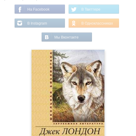
На Facebook
В Твиттере
В Instagram
В Одноклассниках
Мы Вконтакте