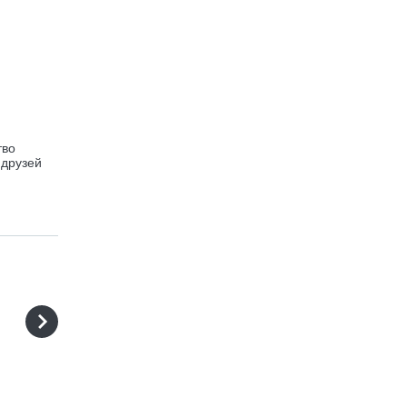
тво
 друзей