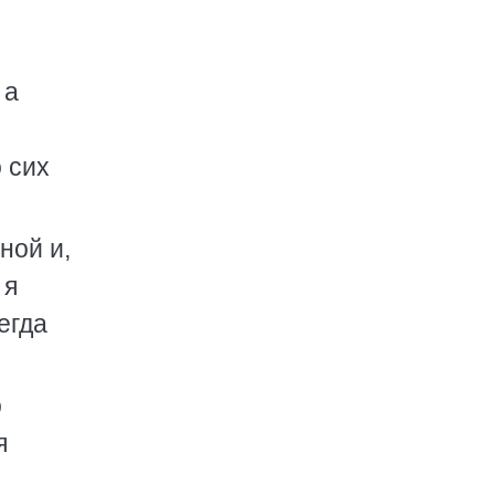
 а
 сих
ной и,
 я
егда
о
я