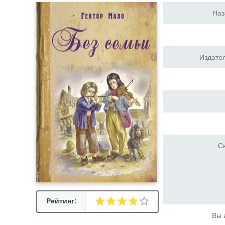
Наз
Издател
Ск
Рейтинг:
Вы 