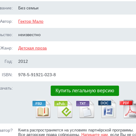
вание:
Без семьи
Автор:
Гектор Мало
ьство:
неизвестно
Жанр:
Детская проза
Год:
2012
ISBN:
978-5-91921-023-8
ачать:
Купить легальную версию
автор?
Книга распространяется на условиях партнёрской программы.
Все авторские права соблюдены.
Напишите нам
, если Вы не с