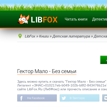
Читать книги
Детекти
LibFox
»
Книги
»
Детская литература
»
Детска
Гектор Мало - Без семьи
Здесь можно купить и скачать "Гектор Мало - Без семьи" 
Литагент «ЭНАС»010217eb-b049-102b-b8f2-843476b21e7b,
сайте LibFox.Ru (ЛибФокс) или прочесть описание и озн
На Facebook
В Твиттере