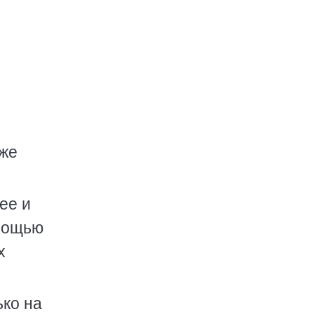
 же
ее и
омощью
х
ько на