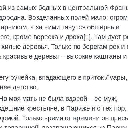
ой из самых бедных в центральной Фран
одородна. Возделанных полей мало; огро
тарником, а за ними тянутся обширные
его, кроме вереска и дрока[1]. Там дует р
хилые деревья. Только по берегам рек и 
 красивые деревья – высокие каштаны и
регу ручейка, впадающего в приток Луары,
нее детство.
Но моя мать не была вдовой – ее муж,
здешние крестьяне, в Париже и с тех пор, 
 домой. Только время от времени он прис
оих товарищей, возвращающихся из Париж