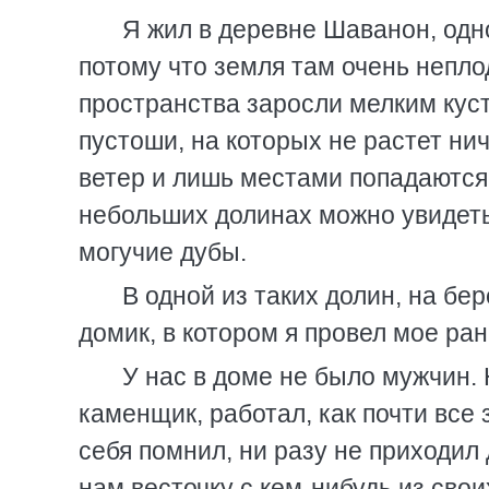
Я жил в деревне Шаванон, одн
потому что земля там очень непл
пространства заросли мелким кус
пустоши, на которых не растет нич
ветер и лишь местами попадаются 
небольших долинах можно увидеть
могучие дубы.
В одной из таких долин, на бе
домик, в котором я провел мое ран
У нас в доме не было мужчин. 
каменщик, работал, как почти все 
себя помнил, ни разу не приходил
нам весточку с кем-нибудь из св