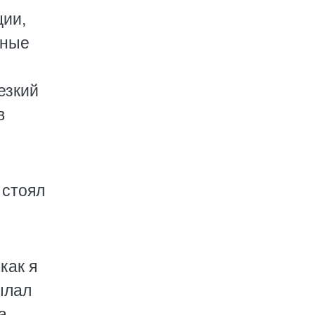
ции,
мные
езкий
в
 стоял
как я
ылал
а.