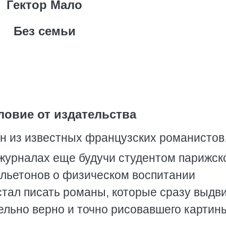
Гектор Мало
Без семьи
ловие от издательства
ин из известных французских романистов
 журналах еще будучи студентом парижск
ельетонов о физическом воспитании
стал писать романы, которые сразу выдв
тельно верно и точно рисовавшего картин