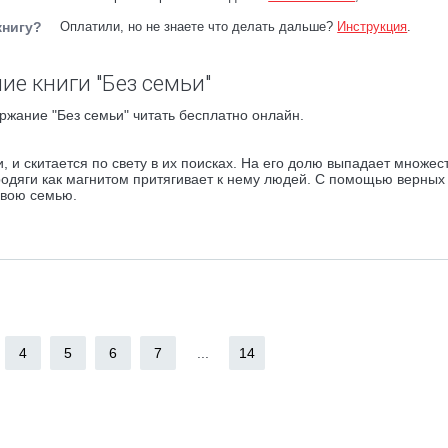
книгу?
Оплатили, но не знаете что делать дальше?
Инструкция
.
ие книги "Без семьи"
ржание "Без семьи" читать бесплатно онлайн.
, и скитается по свету в их поисках. На его долю выпадает множес
бродяги как магнитом притягивает к нему людей. С помощью верных
свою семью.
4
5
6
7
...
14