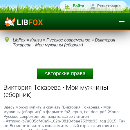
Войти
Регистрация
LibFox
»
Книги
»
Русское современное
» Виктория
Токарева - Мои мужчины (сборник)
Авторские права
Виктория Токарева - Мои мужчины
(сборник)
Здесь можно купить и скачать "Виктория Токарева - Мои
мужчины (сборник)" в формате fb2, epub, txt, doc, pdf. Жанр:
Русское современное, издательство Литагент
«Аттикус»b7a005df-f0a9-102b-9810-fbae753fdc93, год 2015. Так
же Вы можете читать ознакомительный отрывок из книги на