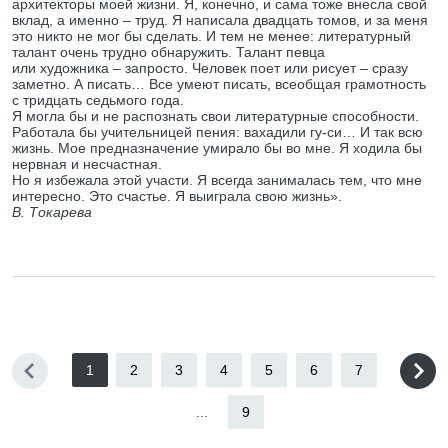
архитекторы моей жизни. Я, конечно, и сама тоже внесла свой
вклад, а именно – труд. Я написала двадцать томов, и за меня
это никто не мог бы сделать. И тем не менее: литературный
талант очень трудно обнаружить. Талант певца
или художника – запросто. Человек поет или рисует – сразу
заметно. А писать… Все умеют писать, всеобщая грамотность
с тридцать седьмого года.
Я могла бы и не распознать свои литературные способности.
Работала бы учительницей пения: вахадили гу-си… И так всю
жизнь. Мое предназначение умирало бы во мне. Я ходила бы
нервная и несчастная.
Но я избежала этой участи. Я всегда занималась тем, что мне
интересно. Это счастье. Я выиграла свою жизнь».
В. Токарева
1
2
3
4
5
6
7
...
9