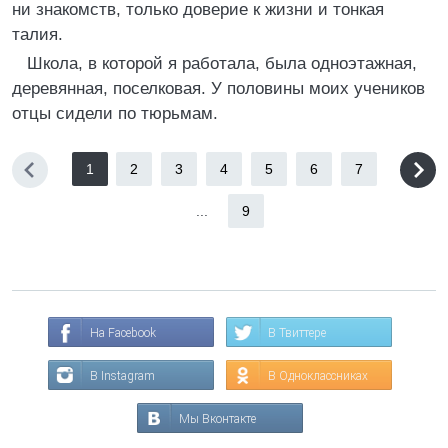
ни знакомств, только доверие к жизни и тонкая
талия.
Школа, в которой я работала, была одноэтажная,
деревянная, поселковая. У половины моих учеников
отцы сидели по тюрьмам.
1
2
3
4
5
6
7
...
9
На Facebook
В Твиттере
В Instagram
В Одноклассниках
Мы Вконтакте