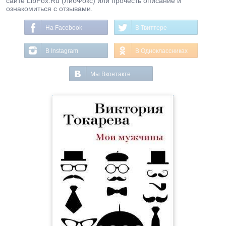
сайте LibFox.Ru (ЛибФокс) или прочесть описание и
ознакомиться с отзывами.
На Facebook
В Твиттере
В Instagram
В Одноклассниках
Мы Вконтакте