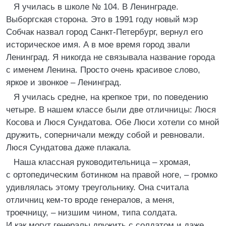
Я училась в школе № 104. В Ленинграде.
Выборгская сторона. Это в 1991 году новый мэр
Собчак назвал город Санкт-Петербург, вернул его
историческое имя. А в мое время город звали
Ленинград. Я никогда не связывала название города
с именем Ленина. Просто очень красивое слово,
яркое и звонкое – Ленинград.
Я училась средне, на крепкое три, по поведению
четыре. В нашем классе были две отличницы: Люся
Косова и Люся Сундатова. Обе Люси хотели со мной
дружить, соперничали между собой и ревновали.
Люся Сундатова даже плакала.
Наша классная руководительница – хромая,
с ортопедическим ботинком на правой ноге, – громко
удивлялась этому треугольнику. Она считала
отличниц кем-то вроде генералов, а меня,
троечницу, – низшим чином, типа солдата.
И как могут генералы дружить с солдатом и даже