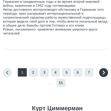
Германии в предвоенные годы и во время второй мировой
войны, казненная в 1942 году гитлеровцами.
Автор достоверно воспроизводит обстановку в Германии того
периода, ярко раскрывает интернациональный и
патриотический характер работы мужественной подпольщицы,
которая видела свой долг в том, чтобы внести посильный вклад
в общее дело борьбы против Гитлера и его клики.
Роман, несомненно, привлечет внимание широкого круга
читателей.
1
2
3
4
5
6
7
...
51
Курт Циммерман