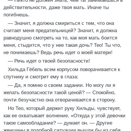
— Никто не должен знать, чем ты занимаешься в
действительности, даже твоя мать. Иначе ты
погибнешь.
— Значит, я должна смириться с тем, что она
считает меня предательницей? Значит, я должна
равнодушно смотреть на то, как моя мать боится
меня, стыдится, что у нее такая дочь? Тео! Ты что,
не понимаешь? Ведь речь идет о моей матери!
— Речь идет о твоей безопасности!
Хильда Гёбель всем корпусом поворачивается к
спутнику и смотрит ему в глаза:
— Да, я помню о своем задании. Но могу ли я
желать безопасности такой ценой? — Спокойно,
почти безучастно она отворачивается в сторону.
Но Тео, который держит руку Хильды, чувствует,
как ее охватывает волнение. «Откуда у этой девочки
такое самообладание? — думает он. — Другие
женщины в подобной ситуации вышли бы из себя,