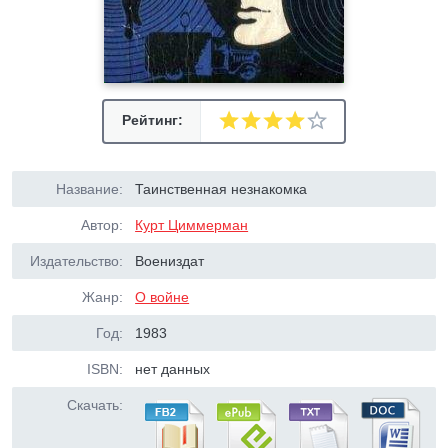
Рейтинг:
Название:
Таинственная незнакомка
Автор:
Курт Циммерман
Издательство:
Воениздат
Жанр:
О войне
Год:
1983
ISBN:
нет данных
Скачать: