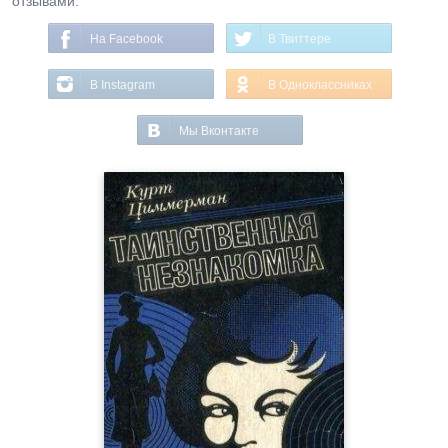
отзывами.
На Facebook
В Твиттере
В Instagram
В Одноклассниках
Мы Вконтакте