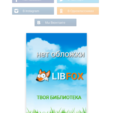
В Instagram
В Одноклассниках
Мы Вконтакте