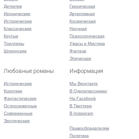
Детектив
Героическая
Иронические
Детективная
Исторические
Космическая
Классические
Научная
Крутые
Психологическая
Триллеры
Ужасы и Мистика
Шпионские
Фэнтези
Эпическая
Любовные романы
Информация
Исторические
Мы Вконтакте
Короткие
В Одноклассниках
Фантастические
На Facebook
Остросюжетные
В Твиттере
Современные
В Instagram
Эротические
Правообладателям
Политика