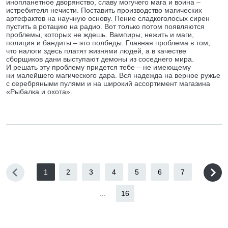
инопланетное дворянство, славу могучего мага и воина –
истребителя нечисти. Поставить производство магических
артефактов на научную основу. Пение сладкоголосых сирен
пустить в ротацию на радио. Вот только потом появляются
проблемы, которых не ждешь. Вампиры, нежить и маги,
полиция и бандиты – это полбеды. Главная проблема в том,
что налоги здесь платят жизнями людей, а в качестве
сборщиков дани выступают демоны из соседнего мира.
И решать эту проблему придется тебе – не имеющему
ни малейшего магического дара. Вся надежда на верное ружье
с серебряными пулями и на широкий ассортимент магазина
«Рыбалка и охота».
1
2
3
4
5
6
7
...
16