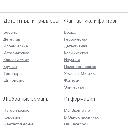
Детективы и триллеры
Фантастика и фэнтези
Боевик
Боевая
Детектив
Героическая
Иронические
Детективная
Исторические
Космическая
Классические
Научная
Крутые
Психологическая
Триллеры
Ужасы и Мистика
Шпионские
Фэнтези
Эпическая
Любовные романы
Информация
Исторические
Мы Вконтакте
Короткие
В Одноклассниках
Фантастические
На Facebook