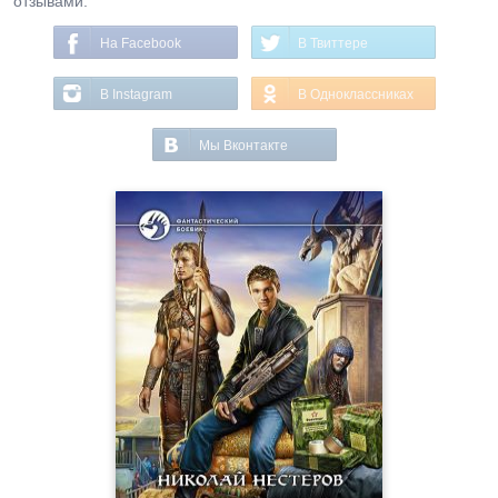
отзывами.
На Facebook
В Твиттере
В Instagram
В Одноклассниках
Мы Вконтакте