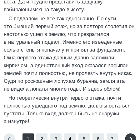
веса. Да и трудно представить дедушку
взбирающимся на такую высоту.
С подвалом не все так однозначно. По сути,
это бывший первый этаж, но за полтора столетия он
настолько ушел в землю, что превратился
в натуральный подвал. Именно его изъеденные
солью стены я поначалу и принял за фундамент.
Окна первого этажа давным-давно заложили
кирпичом, а единственный вход оказался засыпан
землей почти полностью, не пролезть внутрь никак.
Судя по роскошным лопухам бурьяна, земля эта
не видела лопаты многие годы. И здесь облом!
Но теоретически внутри первого этажа, почти
полностью ушедшего под землю, должны остаться
пустоты. Только вход должен быть не снаружи,
а изнутри!
1
2
3
4
5
6
7