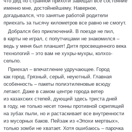
что дед по странной прихоти завещал все состояние
именно мне, достойнейшему. Наверное,
догадывался, что занятые работой родители
приехать за тысячу километров все равно не смогут.
Добрался без приключений. В поезде не пил,
в карты не играл, с попутчицами не знакомился –
ведь у меня был планшет! Дитя просвещенного века
технологий – это вам не хухры-мухры, колхоз-
сельпо.
Приехал – впечатление удручающее. Город
как город. Грязный, серый, неуютный. Главная
особенность – пакеты полиэтиленовые всюду
летают. Даже в самом центре города ветер
из казахских степей, дующий здесь триста дней
в году, не только несет тонны противной скрипящей
на зубах пыли, но и растаскивает все внутренности
из мусорных баков. Пейзаж из «Эпохи мертвых»,
только зомби не хватает. Хотя ошибаюсь – парочка