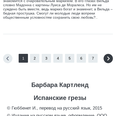
знакомится с очаровательным маркизом. В его глазах Вильда
словно Мадонна с картины Луиса де Моралеса. Но им не
суждено быть вместе, ведь маркиз богат и знаменит, а Вильда –
бедная простушка. Смогут ли молодые люди вопреки
общественным условностям сохранить свою любовь?..
1
2
3
4
5
6
7
Барбара Картленд
Испанские грезы
© Гюббенет И., перевод на русский язык, 2015
© Издание на русском языке, оформление. ООО