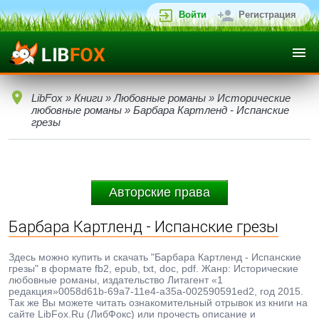
Войти
Регистрация
LibFox
»
Книги
»
Любовные романы
»
Исторические
любовные романы
» Барбара Картленд - Испанские
грезы
Авторские права
Барбара Картленд - Испанские грезы
Здесь можно купить и скачать "Барбара Картленд - Испанские
грезы" в формате fb2, epub, txt, doc, pdf. Жанр: Исторические
любовные романы, издательство Литагент «1
редакция»0058d61b-69a7-11e4-a35a-002590591ed2, год 2015.
Так же Вы можете читать ознакомительный отрывок из книги на
сайте LibFox.Ru (ЛибФокс) или прочесть описание и