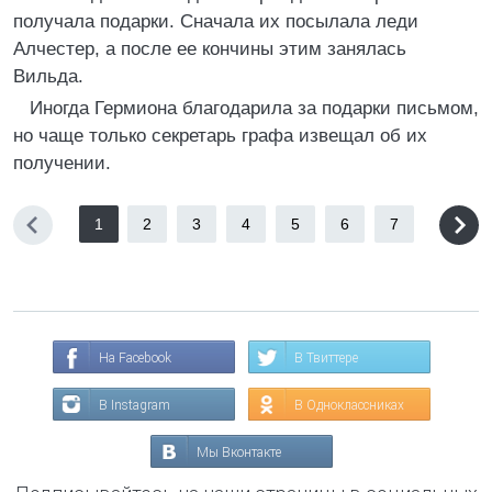
получала подарки. Сначала их посылала леди
Алчестер, а после ее кончины этим занялась
Вильда.
Иногда Гермиона благодарила за подарки письмом,
но чаще только секретарь графа извещал об их
получении.
1
2
3
4
5
6
7
На Facebook
В Твиттере
В Instagram
В Одноклассниках
Мы Вконтакте