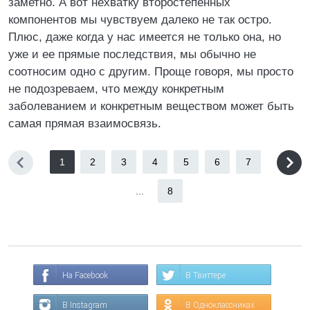
заметно. А вот нехватку второстепенных
компонентов мы чувствуем далеко не так остро.
Плюс, даже когда у нас имеется не только она, но
уже и ее прямые последствия, мы обычно не
соотносим одно с другим. Проще говоря, мы просто
не подозреваем, что между конкретным
заболеванием и конкретным веществом может быть
самая прямая взаимосвязь.
1
2
3
4
5
6
7
...
8
На Facebook
В Твиттере
В Instagram
В Одноклассниках