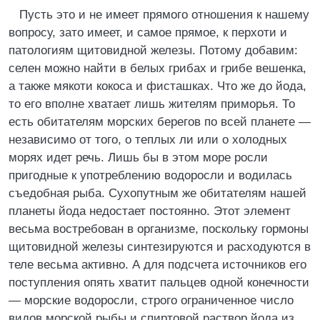
Пусть это и не имеет прямого отношения к нашему
вопросу, зато имеет, и самое прямое, к перхоти и
патологиям щитовидной железы. Потому добавим:
селен можно найти в белых грибах и грибе вешенка,
а также мякоти кокоса и фисташках. Что же до йода,
то его вполне хватает лишь жителям приморья. То
есть обитателям морских берегов по всей планете —
независимо от того, о теплых ли или о холодных
морях идет речь. Лишь бы в этом море росли
пригодные к употреблению водоросли и водилась
съедобная рыба. Сухопутным же обитателям нашей
планеты йода недостает постоянно. Этот элемент
весьма востребован в организме, поскольку гормоны
щитовидной железы синтезируются и расходуются в
теле весьма активно. А для подсчета источников его
поступления опять хватит пальцев одной конечности
— морские водоросли, строго ограниченное число
видов морской рыбы и спиртовой раствор йода из