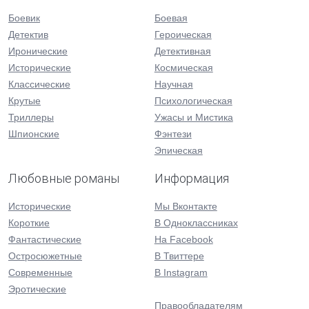
Боевик
Боевая
Детектив
Героическая
Иронические
Детективная
Исторические
Космическая
Классические
Научная
Крутые
Психологическая
Триллеры
Ужасы и Мистика
Шпионские
Фэнтези
Эпическая
Любовные романы
Информация
Исторические
Мы Вконтакте
Короткие
В Одноклассниках
Фантастические
На Facebook
Остросюжетные
В Твиттере
Современные
В Instagram
Эротические
Правообладателям