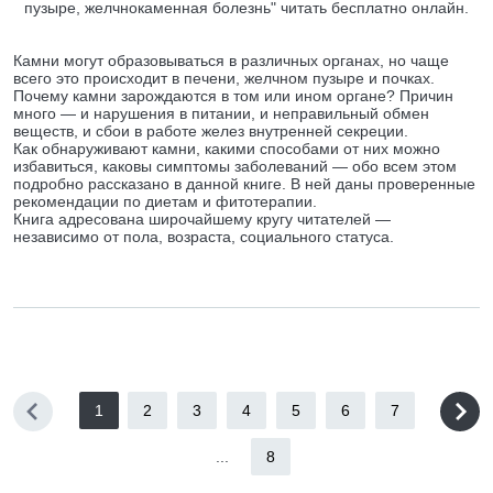
пузыре, желчнокаменная болезнь" читать бесплатно онлайн.
Камни могут образовываться в различных органах, но чаще
всего это происходит в печени, желчном пузыре и почках.
Почему камни зарождаются в том или ином органе? Причин
много — и нарушения в питании, и неправильный обмен
веществ, и сбои в работе желез внутренней секреции.
Как обнаруживают камни, какими способами от них можно
избавиться, каковы симптомы заболеваний — обо всем этом
подробно рассказано в данной книге. В ней даны проверенные
рекомендации по диетам и фитотерапии.
Книга адресована широчайшему кругу читателей —
независимо от пола, возраста, социального статуса.
1
2
3
4
5
6
7
...
8