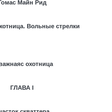
Томас Майн Рид
хотница. Вольные стрелки
важнаяс охотница
ГЛАВА I
часток скваттера