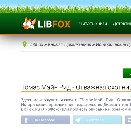
Читать книги
Детекти
LibFox
»
Книги
»
Приключения
»
Исторические п
Томас Майн Рид - Отважная охотни
Здесь можно купить и скачать "Томас Майн Рид - Отважна
Исторические приключения, издательство Диамант, год 1
LibFox.Ru (ЛибФокс) или прочесть описание и ознакомит
На Facebook
В Твиттере