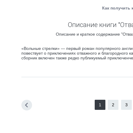
Как получить 
Описание книги "Отв
Описание и краткое содержание "Отваж
«Вольные стрелки» — первый роман популярного англий
повествует о приключениях отважного и благородного к
сборник включен также редко публикуемый приключенч
1
2
3