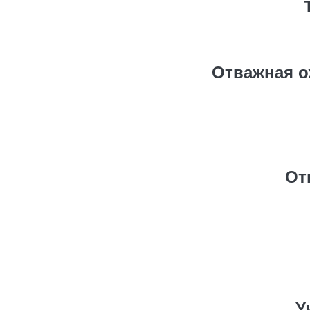
Отважная о
От
У