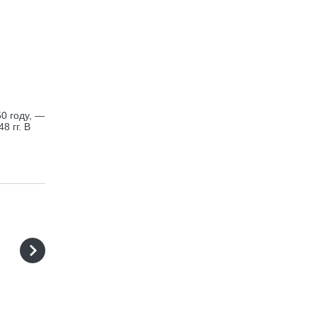
0 году, —
8 гг. В