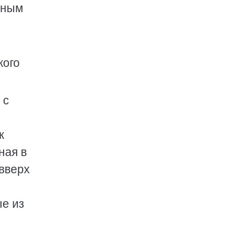
сным
кого
 с
к
ная в
 вверх
ые из