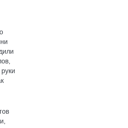
о
Они
адили
лов,
 руки
ак
тов
и,