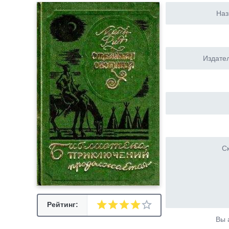
Наз
Издател
Ск
Рейтинг:
Вы 