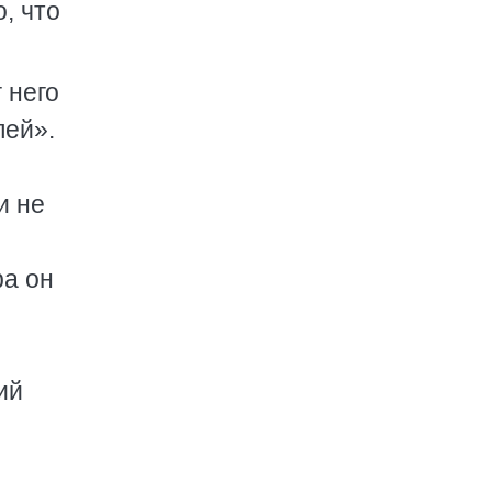
, что
 него
лей».
и не
ра он
н
ий