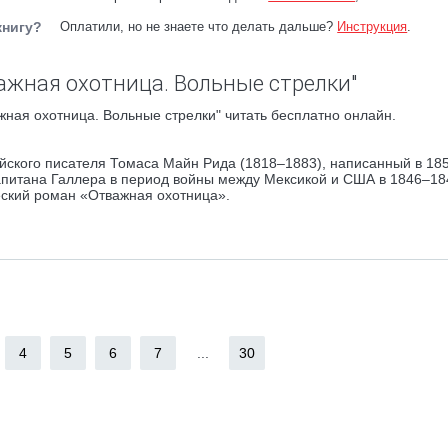
книгу?
Оплатили, но не знаете что делать дальше?
Инструкция
.
ажная охотница. Вольные стрелки"
ная охотница. Вольные стрелки" читать бесплатно онлайн.
ского писателя Томаса Майн Рида (1818–1883), написанный в 185
апитана Галлера в период войны между Мексикой и США в 1846–184
еский роман «Отважная охотница».
4
5
6
7
...
30