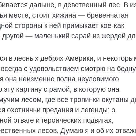
обивается дальше, в девственный лес. В и
чья месте, стоит хижина — бревенчатая
ной стороны к ней примыкает кое-как
с другой — маленький сарай из жердей дл
тся в лесных дебрях Америки, и некоторы
 всегда с удовольствием смотрю на бедн
ня она неизменно полна неуловимого
 эту картину с рамой, в которую она
мучим лесом, где все тропинки окутаны 
я охотничьи предания и легенды: о
ой отваге и героических подвигах,
вственных лесов. Думаю я и об их отва