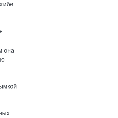
згибе
я
м она
ую
дымкой
жных