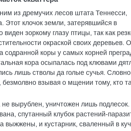
дним из дремучих лесов штата Теннесси,
а. Этот клочок земли, затерявшийся в
 виден зоркому глазу птицы, так как резк
стительности окраской своих деревьев. 
ца содранной коры у самых корней прегр
альная кора осыпалась под клювами дят
лись лишь стволы да голые сучья. Словно
, безмолвно взывая о мщении тому, кто т
а не вырублен, уничтожен лишь подлесок.
вана, спутанный клубок растений-парази
а выжжены, и кустарник, сваленный в куч