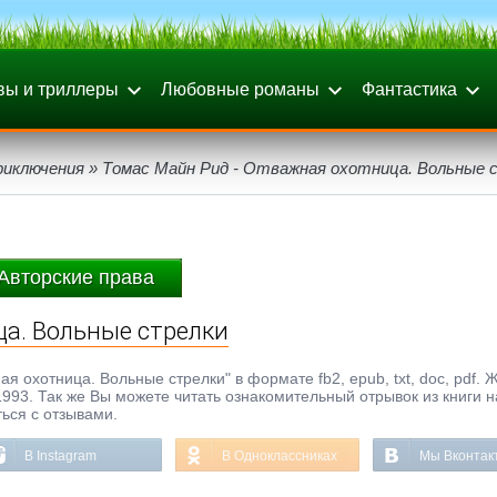
вы и триллеры
Любовные романы
Фантастика
риключения
» Томас Майн Рид - Отважная охотница. Вольные 
Авторские права
ца. Вольные стрелки
я охотница. Вольные стрелки" в формате fb2, epub, txt, doc, pdf. 
993. Так же Вы можете читать ознакомительный отрывок из книги н
ься с отзывами.
В Instagram
В Одноклассниках
Мы Вконтак