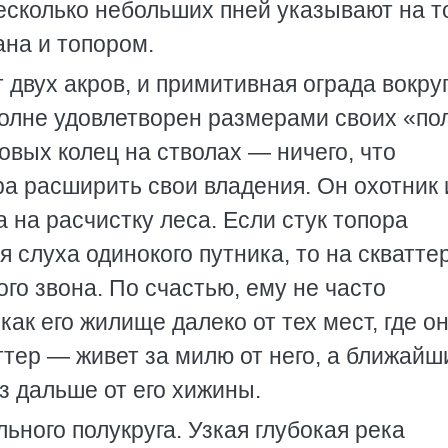
несколько небольших пней указывают на то
ана и топором.
 двух акров, и примитивная ограда вокруг
вполне удовлетворен размерами своих «по
овых колец на стволах — ничего, что
а расширить свои владения. Он охотник 
а на расчистку леса. Если стук топора
я слуха одинокого путника, то на скватте
го звона. По счастью, ему не часто
как его жилище далеко от тех мест, где о
ттер — живет за милю от него, а ближайш
з дальше от его хижины.
ного полукруга. Узкая глубокая река