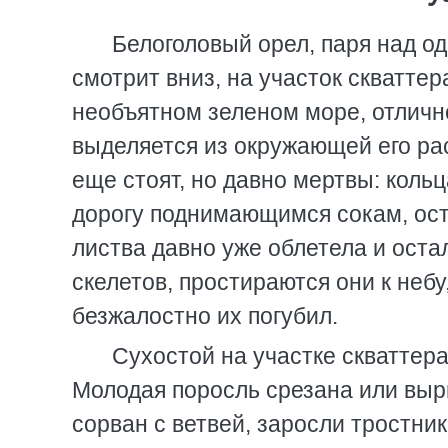
Белоголовый орел, паря над о
смотрит вниз, на участок скваттер
необъятном зеленом море, отлично
выделяется из окружающей его ра
еще стоят, но давно мертвы: коль
дорогу поднимающимся сокам, ост
листва давно уже облетела и оста
скелетов, простираются они к небу
безжалостно их погубил.
Сухостой на участке скваттер
Молодая поросль срезана или выр
сорван с ветвей, заросли тростник