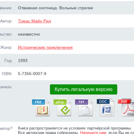
вание:
Отважная охотница. Вольные стрелки
Автор:
Томас Майн Рид
ьство:
неизвестно
Жанр:
Исторические приключения
Год:
1993
ISBN:
5-7356-0007-9
ачать:
Купить легальную версию
автор?
Книга распространяется на условиях партнёрской программы.
Все авторские права соблюдены.
Напишите нам
, если Вы не с