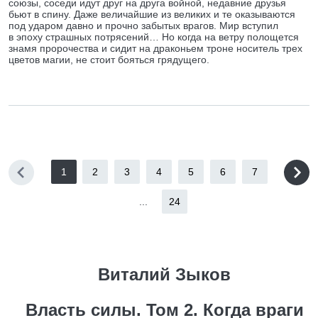
союзы, соседи идут друг на друга войной, недавние друзья
бьют в спину. Даже величайшие из великих и те оказываются
под ударом давно и прочно забытых врагов. Мир вступил
в эпоху страшных потрясений… Но когда на ветру полощется
знамя пророчества и сидит на драконьем троне носитель трех
цветов магии, не стоит бояться грядущего.
1
2
3
4
5
6
7
...
24
Виталий Зыков
Власть силы. Том 2. Когда враги