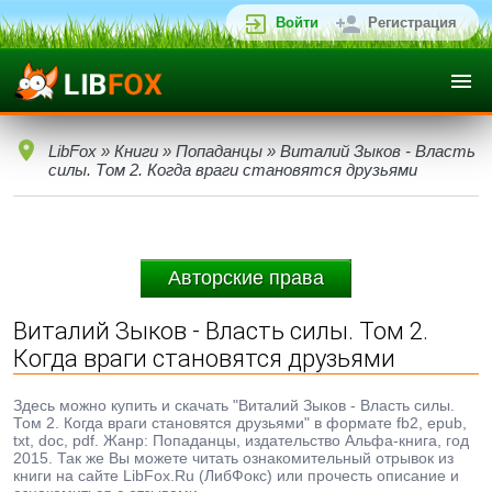
Войти
Регистрация
LibFox
»
Книги
»
Попаданцы
» Виталий Зыков - Власть
силы. Том 2. Когда враги становятся друзьями
Авторские права
Виталий Зыков - Власть силы. Том 2.
Когда враги становятся друзьями
Здесь можно купить и скачать "Виталий Зыков - Власть силы.
Том 2. Когда враги становятся друзьями" в формате fb2, epub,
txt, doc, pdf. Жанр: Попаданцы, издательство Альфа-книга, год
2015. Так же Вы можете читать ознакомительный отрывок из
книги на сайте LibFox.Ru (ЛибФокс) или прочесть описание и