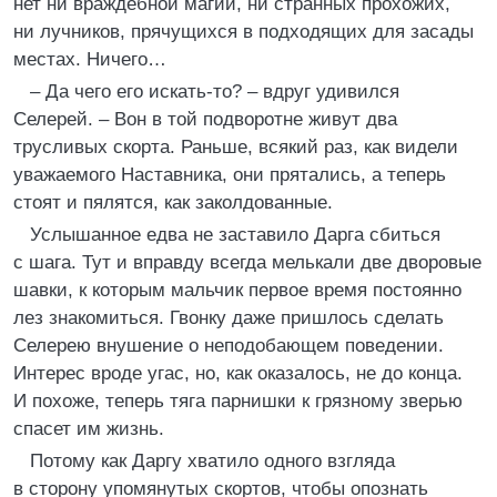
нет ни враждебной магии, ни странных прохожих,
ни лучников, прячущихся в подходящих для засады
местах. Ничего…
– Да чего его искать-то? – вдруг удивился
Селерей. – Вон в той подворотне живут два
трусливых скорта. Раньше, всякий раз, как видели
уважаемого Наставника, они прятались, а теперь
стоят и пялятся, как заколдованные.
Услышанное едва не заставило Дарга сбиться
с шага. Тут и вправду всегда мелькали две дворовые
шавки, к которым мальчик первое время постоянно
лез знакомиться. Гвонку даже пришлось сделать
Селерею внушение о неподобающем поведении.
Интерес вроде угас, но, как оказалось, не до конца.
И похоже, теперь тяга парнишки к грязному зверью
спасет им жизнь.
Потому как Даргу хватило одного взгляда
в сторону упомянутых скортов, чтобы опознать