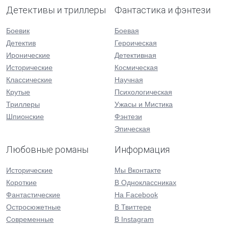
Детективы и триллеры
Фантастика и фэнтези
Боевик
Боевая
Детектив
Героическая
Иронические
Детективная
Исторические
Космическая
Классические
Научная
Крутые
Психологическая
Триллеры
Ужасы и Мистика
Шпионские
Фэнтези
Эпическая
Любовные романы
Информация
Исторические
Мы Вконтакте
Короткие
В Одноклассниках
Фантастические
На Facebook
Остросюжетные
В Твиттере
Современные
В Instagram