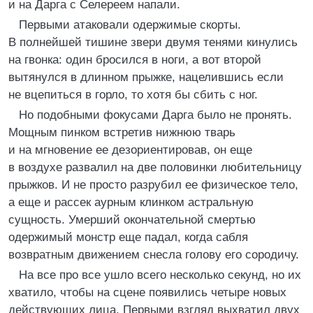
и на Дарга с Селереем напали.
Первыми атаковали одержимые скорты.
В полнейшей тишине звери двумя тенями кинулись
на гвонка: один бросился в ноги, а вот второй
вытянулся в длинном прыжке, нацелившись если
не вцепиться в горло, то хотя бы сбить с ног.
Но подобными фокусами Дарга было не пронять.
Мощным пинком встретив нижнюю тварь
и на мгновение ее дезориентировав, он еще
в воздухе развалил на две половинки любительницу
прыжков. И не просто разрубил ее физическое тело,
а еще и рассек аурным клинком астральную
сущность. Умерший окончательной смертью
одержимый монстр еще падал, когда сабля
возвратным движением снесла голову его сородичу.
На все про все ушло всего несколько секунд, но их
хватило, чтобы на сцене появились четыре новых
действующих лица. Первыми взгляд выхватил двух