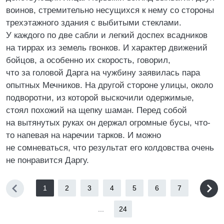
воинов, стремительно несущихся к нему со стороны
трехэтажного здания с выбитыми стеклами.
У каждого по две сабли и легкий доспех всадников
на тиррах из земель гвонков. И характер движений
бойцов, а особенно их скорость, говорил,
что за головой Дарга на чужбину заявилась пара
опытных Мечников. На другой стороне улицы, около
подворотни, из которой выскочили одержимые,
стоял похожий на щепку шаман. Перед собой
на вытянутых руках он держал огромные бусы, что-
то напевая на наречии тарков. И можно
не сомневаться, что результат его колдовства очень
не понравится Даргу.
1
2
3
4
5
6
7
...
24