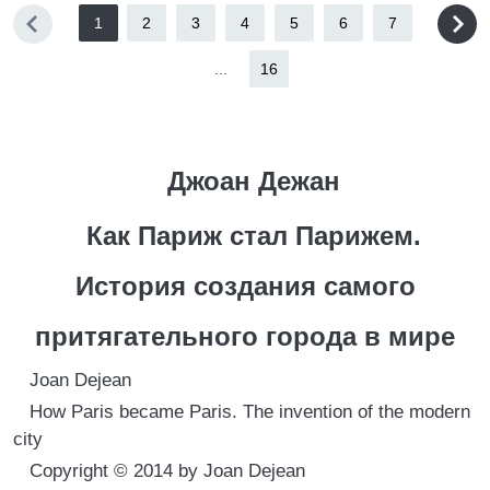
1
2
3
4
5
6
7
...
16
Джоан Дежан
Как Париж стал Парижем.
История создания самого
притягательного города в мире
Joan Dejean
How Paris became Paris. The invention of the modern
city
Copyright © 2014 by Joan Dejean