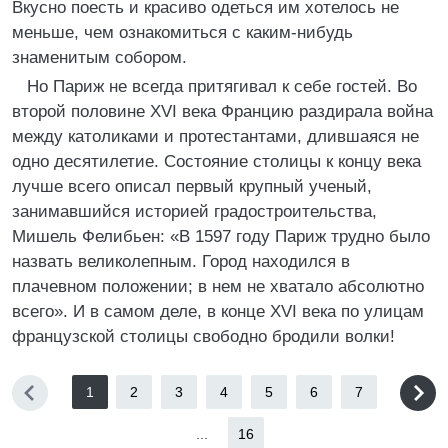
Вкусно поесть и красиво одеться им хотелось не
меньше, чем ознакомиться с каким-нибудь
знаменитым собором.
Но Париж не всегда притягивал к себе гостей. Во
второй половине XVI века Францию раздирала война
между католиками и протестантами, длившаяся не
одно десятилетие. Состояние столицы к концу века
лучше всего описал первый крупный ученый,
занимавшийся историей градостроительства,
Мишель Фелибьен: «В 1597 году Париж трудно было
назвать великолепным. Город находился в
плачевном положении; в нем не хватало абсолютно
всего». И в самом деле, в конце XVI века по улицам
французской столицы свободно бродили волки!
1
2
3
4
5
6
7
...
16