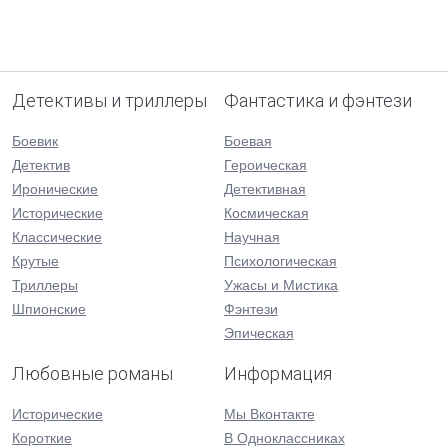
Детективы и триллеры
Фантастика и фэнтези
Боевик
Боевая
Детектив
Героическая
Иронические
Детективная
Исторические
Космическая
Классические
Научная
Крутые
Психологическая
Триллеры
Ужасы и Мистика
Шпионские
Фэнтези
Эпическая
Любовные романы
Информация
Исторические
Мы Вконтакте
Короткие
В Одноклассниках