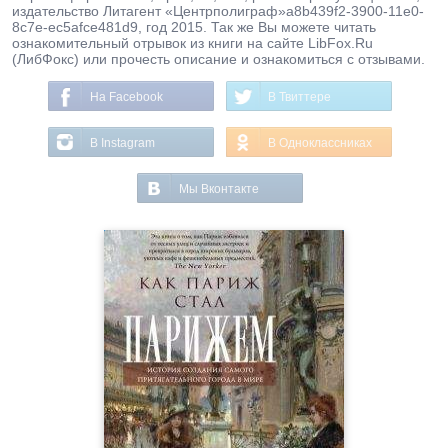
издательство Литагент «Центрполиграф»a8b439f2-3900-11e0-
8c7e-ec5afce481d9, год 2015. Так же Вы можете читать
ознакомительный отрывок из книги на сайте LibFox.Ru
(ЛибФокс) или прочесть описание и ознакомиться с отзывами.
На Facebook
В Твиттере
В Instagram
В Одноклассниках
Мы Вконтакте