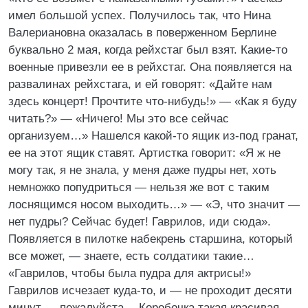
имел большой успех. Получилось так, что Нина
Валериановна оказалась в поверженном Берлине
буквально 2 мая, когда рейхстаг был взят. Какие-то
военные привезли ее в рейхстаг. Она появляется на
развалинах рейхстага, и ей говорят: «Дайте нам
здесь концерт! Прочтите что-нибудь!» — «Как я буду
читать?» — «Ничего! Мы это все сейчас
организуем…» Нашелся какой-то ящик из-под гранат,
ее на этот ящик ставят. Артистка говорит: «Я ж не
могу так, я не знала, у меня даже пудры нет, хоть
немножко попудриться — нельзя же вот с таким
лоснящимся носом выходить…» — «Э, что значит —
нет пудры? Сейчас будет! Гаврилов, иди сюда».
Появляется в пилотке набекрень старшина, который
все может, — знаете, есть солдатики такие…
«Гаврилов, чтобы была пудра для актрисы!»
Гаврилов исчезает куда-то, и — не проходит десяти
минут — пожалуйста… Коробочка такая красивая…