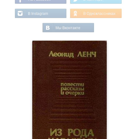
В Instagram
В Одноклассниках
Мы Вконтакте