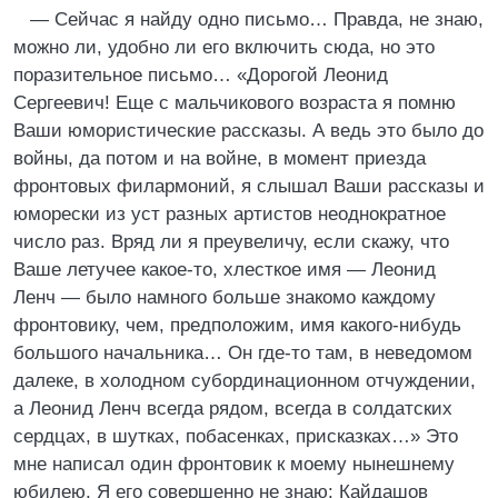
— Сейчас я найду одно письмо… Правда, не знаю,
можно ли, удобно ли его включить сюда, но это
поразительное письмо… «Дорогой Леонид
Сергеевич! Еще с мальчикового возраста я помню
Ваши юмористические рассказы. А ведь это было до
войны, да потом и на войне, в момент приезда
фронтовых филармоний, я слышал Ваши рассказы и
юморески из уст разных артистов неоднократное
число раз. Вряд ли я преувеличу, если скажу, что
Ваше летучее какое-то, хлесткое имя — Леонид
Ленч — было намного больше знакомо каждому
фронтовику, чем, предположим, имя какого-нибудь
большого начальника… Он где-то там, в неведомом
далеке, в холодном субординационном отчуждении,
а Леонид Ленч всегда рядом, всегда в солдатских
сердцах, в шутках, побасенках, присказках…» Это
мне написал один фронтовик к моему нынешнему
юбилею. Я его совершенно не знаю: Кайдашов