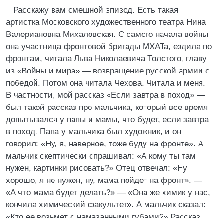
Расскажу вам смешной эпизод. Есть такая
артистка Московского художественного театра Нина
Валериановна Михаловская. С самого начала войны
она участница фронтовой бригады МХАТа, ездила по
фронтам, читала Льва Николаевича Толстого, главу
из «Войны и мира» — возвращение русской армии с
победой. Потом она читала Чехова. Читала и меня.
В частности, мой рассказ «Если завтра в поход» —
был такой рассказ про мальчика, который все время
допытывался у папы и мамы, что будет, если завтра
в поход. Папа у мальчика был художник, и он
говорил: «Ну, я, наверное, тоже буду на фронте». А
мальчик скептически спрашивал: «А кому ты там
нужен, картинки рисовать?» Отец отвечал: «Ну
хорошо, я не нужен, ну, мама пойдет на фронт». —
«А что мама будет делать?» — «Она же химик у нас,
кончила химический факультет». А мальчик сказал:
«Кто ее возьмет с намазанными губами?» Рассказ