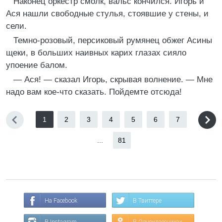
Наконец оркестр смолк, вальс кончился. Игорь и
Ася нашли свободные стулья, стоявшие у стены, и
сели.
Темно-розовый, персиковый румянец обжег Асины
щеки, в больших наивных карих глазах сияло
упоение балом.
— Ася! — сказал Игорь, скрывая волнение. — Мне
надо вам кое-что сказать. Пойдемте отсюда!
1
2
3
4
5
6
7
...
81
На Facebook
В Твиттере