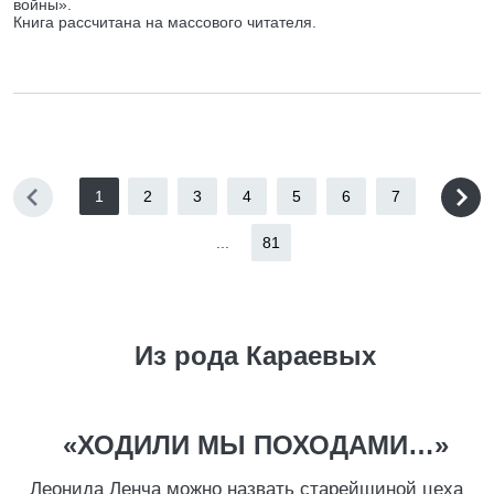
войны».
Книга рассчитана на массового читателя.
1
2
3
4
5
6
7
...
81
Из рода Караевых
«ХОДИЛИ МЫ ПОХОДАМИ…»
Леонида Ленча можно назвать старейшиной цеха