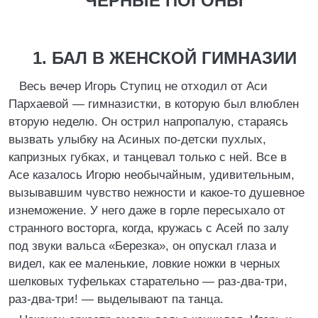
ЧЕРНЫЕ ПОГОНЫ
1. БАЛ В ЖЕНСКОЙ ГИМНАЗИИ
Весь вечер Игорь Ступиц не отходил от Аси
Пархаевой — гимназистки, в которую был влюблен
вторую неделю. Он острил напропалую, стараясь
вызвать улыбку на Асиных по-детски пухлых,
капризных губках, и танцевал только с ней. Все в
Асе казалось Игорю необычайным, удивительным,
вызывавшим чувство нежности и какое-то душевное
изнеможение. У него даже в горле пересыхало от
странного восторга, когда, кружась с Асей по залу
под звуки вальса «Березка», он опускал глаза и
видел, как ее маленькие, ловкие ножки в черных
шелковых туфельках старательно — раз-два-три,
раз-два-три! — выделывают па танца.