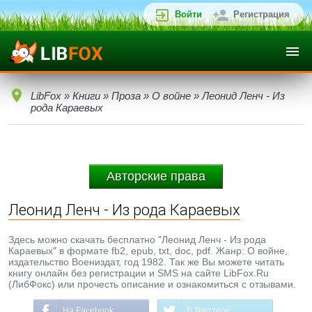
Войти
Регистрация
LibFox
»
Книги
»
Проза
»
О войне
» Леонид Ленч - Из
рода Караевых
Авторские права
Леонид Ленч - Из рода Караевых
Здесь можно скачать бесплатно "Леонид Ленч - Из рода
Караевых" в формате fb2, epub, txt, doc, pdf. Жанр: О войне,
издательство Воениздат, год 1982. Так же Вы можете читать
книгу онлайн без регистрации и SMS на сайте LibFox.Ru
(ЛибФокс) или прочесть описание и ознакомиться с отзывами.
На Facebook
В Твиттере