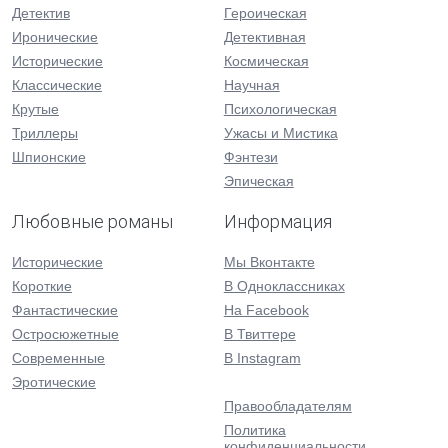
Детектив
Героическая
Иронические
Детективная
Исторические
Космическая
Классические
Научная
Крутые
Психологическая
Триллеры
Ужасы и Мистика
Шпионские
Фэнтези
Эпическая
Любовные романы
Информация
Исторические
Мы Вконтакте
Короткие
В Одноклассниках
Фантастические
На Facebook
Остросюжетные
В Твиттере
Современные
В Instagram
Эротические
Правообладателям
Политика
конфиденциальности