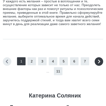
У каждого есть желания – простые в воплощении и те,
осуществление которых зависит не только от нас. Преодолеть
внешние факторы как раз и помогут ритуалы и психологические
приемы, приведенные в этой книге. Правильно сформулируйте
желание, выберите оптимальное время для начала действий,
заручитесь поддержкой стихий, и тогда вам хватит всего семи
минут в день для реализации даже самого заветного желания!
1
2
3
4
5
6
7
...
11
Катерина Соляник