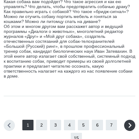
Какая собака вам подойдет? Что такое агрессия и как ею
управлять? Что делать, чтобы предотвратить собачью драку?
Как правильно играть с собакой? Что такое «бридж-сигнал»?
Можно ли отучить собаку портить мебель и гоняться за
кошками? Можно ли питомцу спать на диване?
Об этом и многом другом вам расскажет автор и ведущий
программы «Диалоги о животных», многолетний редактор
журналов «Друг» и «Мой друг собака», создатель
отечественных состязаний для собак-телохранителей
«Большой (Русский) ринг», в прошлом профессиональный
тренер собак, кандидат биологических наук Иван Затевахин. В
этой книге автор излагает свой собственный, системный подход
к воспитанию собак, приводит примеры из своей долголетней
практики и предлагает читателю осознать, какую
ответственность налагает на каждого из нас появление собаки
в доме.
1
2
3
4
5
6
7
...
15