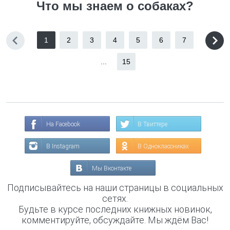
Что мы знаем о собаках?
1
2
3
4
5
6
7
...
15
На Facebook
В Твиттере
В Instagram
В Одноклассниках
Мы Вконтакте
Подписывайтесь на наши страницы в социальных
сетях.
Будьте в курсе последних книжных новинок,
комментируйте, обсуждайте. Мы ждём Вас!