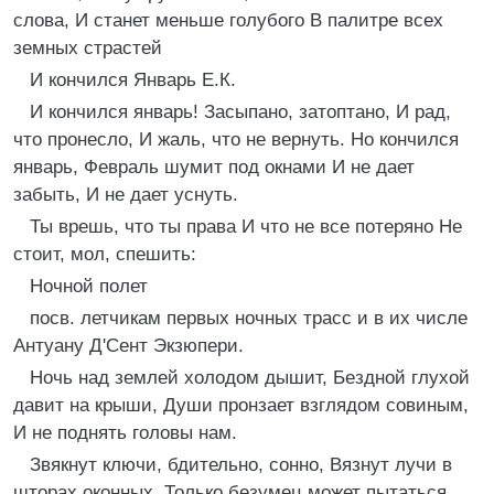
слова, И станет меньше голубого В палитре всех
земных страстей
И кончился Январь Е.К.
И кончился январь! Засыпано, затоптано, И рад,
что пронесло, И жаль, что не вернуть. Но кончился
январь, Февраль шумит под окнами И не дает
забыть, И не дает уснуть.
Ты врешь, что ты права И что не все потеряно Не
стоит, мол, спешить:
Ночной полет
посв. летчикам первых ночных трасс и в их числе
Антуану Д'Сент Экзюпери.
Ночь над землей холодом дышит, Бездной глухой
давит на крыши, Души пронзает взглядом совиным,
И не поднять головы нам.
Звякнут ключи, бдительно, сонно, Вязнут лучи в
шторах оконных, Только безумец может пытаться