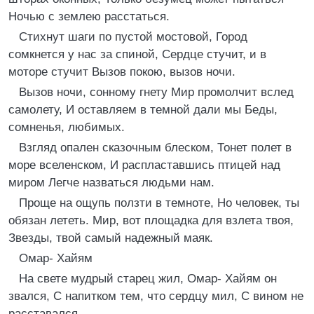
Ночью с землею расстаться.
Стихнут шаги по пустой мостовой, Город
сомкнется у нас за спиной, Сердце стучит, и в
моторе стучит Вызов покою, вызов ночи.
Вызов ночи, сонному гнету Мир промолчит вслед
самолету, И оставляем в темной дали мы Беды,
сомненья, любимых.
Взгляд опален сказочным блеском, Тонет полет в
море вселенском, И распластавшись птицей над
миром Легче назваться людьми нам.
Проще на ощупь ползти в темноте, Но человек, ты
обязан лететь. Мир, вот площадка для взлета твоя,
Звезды, твой самый надежный маяк.
Омар- Хайям
На свете мудрый старец жил, Омар- Хайям он
звался, С напитком тем, что сердцу мил, С вином не
расставался.