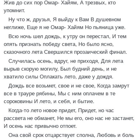
Жив до сих пор Омар- Хайям, А трезвых, кто
упомнит.
Ну что ж, друзья, Я выйду к Вам В душевном
неглиже, Еще я не Омар- Хайям Но пьяница уже.
Всю ночь шел дождь, к утру он перестал, И тем
опять признать победу света, Но было ясно,
сказочного лета Свершился прозаический финал.
Случилась осень, вдруг, не приходя, Для лета
вырыв скорую могилу, Был будний день, и не
хватило силы Оплакать лето, даже у дождя.
Дождь все возьмет, свое и не свое, Когда замрут
все в трауре рябины, Мы с ним оплачем в те
сороковины И лето, и себя, и бытие.
Когда-то лето новое придет, Придет, но час
рассвета не обманет, Не мы его, оно нас не застанет,
И осень нас привычно отпоет.
Она свой срок отцарствует сполна, Любовь и боль