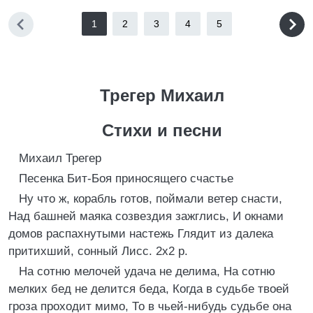
1
2
3
4
5
Трегер Михаил
Стихи и песни
Михаил Трегер
Песенка Бит-Боя приносящего счастье
Ну что ж, корабль готов, поймали ветер снасти,
Над башней маяка созвездия зажглись, И окнами
домов распахнутыми настежь Глядит из далека
притихший, сонный Лисс. 2х2 р.
На сотню мелочей удача не делима, На сотню
мелких бед не делится беда, Когда в судьбе твоей
гроза проходит мимо, То в чьей-нибудь судьбе она