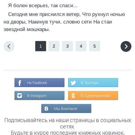
Я болен всерьез, так спаси...
Сегодня мне приснился ветер, Что рухнул ночью
на дворы, Накинув тучи, словно сети На стаи
звездной мошкары.
1
2
3
4
5
На Facebook
В Твиттере
В Instagram
В Одноклассниках
Мы Вконтакте
Подписывайтесь на наши страницы в социальных
сетях.
Будьте в курсе последних книжных новинок,