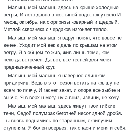
Малыш, мой малыш, здесь на крыше холодные
ветры, И лето давно в жестяной водосток утекло И
месяц октябрь, на сюрпризы коварный и щедрый,
Метлой сквозняка с чердаков изгоняет тепло.
Малыш, мой малыш, я вдруг понял, что вовсе не
вечен, Уходит мой век в даль по крышам на этом
ветру, Я в общем то жив, жив лишь теми, кем
некогда встречен, Да вот, все тесней для меня
предназначенный круг.
Малыш, мой малыш, я наверное слишком
придирчив, Ведь в этот сезон встать на крышу не
всем по плечу, И гаснет закат, и опора все зыбче и
зыбче, Я в верх н могу, ну а вниз, извини, не хочу.
Малыш, мой малыш, здесь живут твои гибкие
тени, Седой полумрак беготней несолидной дробя.
Ты вновь поднимись по старинным, скрипучим
ступеням, Я болен всерьез, так спаси и меня и себя.