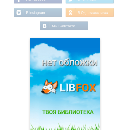
В Instagram
В Одноклассниках
Мы Вконтакте