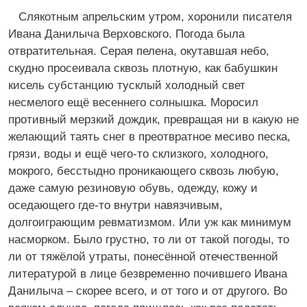
Слякотным апрельским утром, хоронили писателя
Ивана Данилыча Верховского. Погода была
отвратительная. Серая пелена, окутавшая небо,
скудно просеивала сквозь плотную, как бабушкин
кисель субстанцию тусклый холодный свет
несмелого ещё весеннего солнышка. Моросил
противный мерзкий дождик, превращая ни в какую не
желающий таять снег в преотвратное месиво песка,
грязи, воды и ещё чего-то склизкого, холодного,
мокрого, бесстыдно проникающего сквозь любую,
даже самую резиновую обувь, одежду, кожу и
оседающего где-то внутри навязчивым,
долгоиграющим ревматизмом. Или уж как минимум
насморком. Было грустно, то ли от такой погоды, то
ли от тяжёлой утраты, понесённой отечественной
литературой в лице безвременно почившего Ивана
Данилыча – скорее всего, и от того и от другого. Во