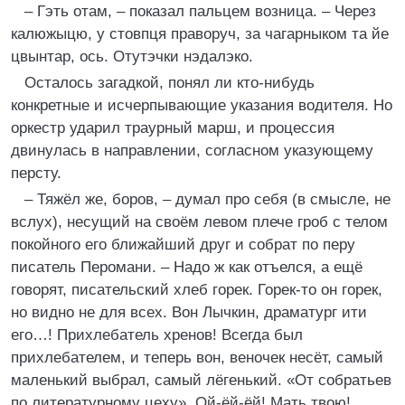
– Гэть отам, – показал пальцем возница. – Через
калюжыцю, у стовпця праворуч, за чагарныком та йе
цвынтар, ось. Отутэчки нэдалэко.
Осталось загадкой, понял ли кто-нибудь
конкретные и исчерпывающие указания водителя. Но
оркестр ударил траурный марш, и процессия
двинулась в направлении, согласном указующему
персту.
– Тяжёл же, боров, – думал про себя (в смысле, не
вслух), несущий на своём левом плече гроб с телом
покойного его ближайший друг и собрат по перу
писатель Перомани. – Надо ж как отъелся, а ещё
говорят, писательский хлеб горек. Горек-то он горек,
но видно не для всех. Вон Лычкин, драматург ити
его…! Прихлебатель хренов! Всегда был
прихлебателем, и теперь вон, веночек несёт, самый
маленький выбрал, самый лёгенький. «От собратьев
по литературному цеху». Ой-ёй-ёй! Мать твою!