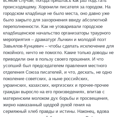
всяком случае, погода пришлась как раз подстать
происходящему. Хоронили писателя за городом. На
городском кладбище не было места, оно давно уже
было закрыто для захоронения ввиду абсолютной
переполненности. Как не уговаривали городское
кладбищенское начальство организаторы траурного
мероприятия – драматург Лычкин и молодой поэт
Завьялов-Кунцевич – чтобы сделать исключение для
покойного, ничто не помогло. Какие только доводы не
приводили они в пользу своего прошения. И что
усопший был председателем правления местного
отделения Союза писателей, и что, дескать, не одно
поколение советских, а ныне российских,
украинских, казахских, киргизских и прочее-прочее
граждан выросло на его произведениях, впитав с
материнским молоком дух борьбы и просвещения,
жирно намазанный щедрой рукой гения на
сермяжный хлеб правды и истины. Наконец, вдова