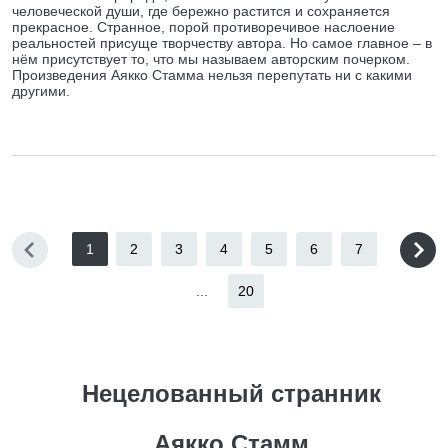
человеческой души, где бережно растится и сохраняется
прекрасное. Странное, порой противоречивое наслоение
реальностей присуще творчеству автора. Но самое главное – в
нём присутствует то, что мы называем авторским почерком.
Произведения Аякко Стамма нельзя перепутать ни с какими
другими.
1
2
3
4
5
6
7
...
20
Нецелованный странник
Аякко Стамм