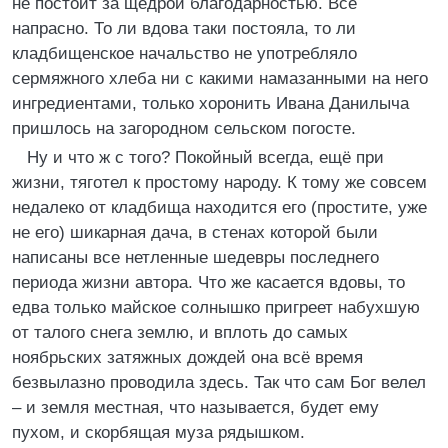
не постоит за щедрой благодарностью. Всё
напрасно. То ли вдова таки постояла, то ли
кладбищенское начальство не употребляло
сермяжного хлеба ни с какими намазанными на него
ингредиентами, только хоронить Ивана Данилыча
пришлось на загородном сельском погосте.
Ну и что ж с того? Покойный всегда, ещё при
жизни, тяготел к простому народу. К тому же совсем
недалеко от кладбища находится его (простите, уже
не его) шикарная дача, в стенах которой были
написаны все нетленные шедевры последнего
периода жизни автора. Что же касается вдовы, то
едва только майское солнышко пригреет набухшую
от талого снега землю, и вплоть до самых
ноябрьских затяжных дождей она всё время
безвылазно проводила здесь. Так что сам Бог велел
– и земля местная, что называется, будет ему
пухом, и скорбящая муза рядышком.