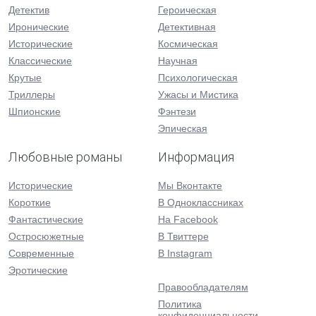
Детектив
Героическая
Иронические
Детективная
Исторические
Космическая
Классические
Научная
Крутые
Психологическая
Триллеры
Ужасы и Мистика
Шпионские
Фэнтези
Эпическая
Любовные романы
Информация
Исторические
Мы Вконтакте
Короткие
В Одноклассниках
Фантастические
На Facebook
Остросюжетные
В Твиттере
Современные
В Instagram
Эротические
Правообладателям
Политика
конфиденциальности