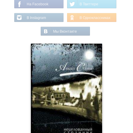
На Facebook
В Твиттере
В Instagram
В Одноклассниках
Мы Вконтакте