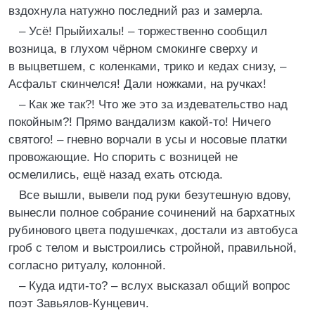
вздохнула натужно последний раз и замерла.
– Усё! Прыйихалы! – торжественно сообщил
возница, в глухом чёрном смокинге сверху и
в выцветшем, с коленками, трико и кедах снизу, –
Асфальт скинчелся! Дали ножками, на ручках!
– Как же так?! Что же это за издевательство над
покойным?! Прямо вандализм какой-то! Ничего
святого! – гневно ворчали в усы и носовые платки
провожающие. Но спорить с возницей не
осмелились, ещё назад ехать отсюда.
Все вышли, вывели под руки безутешную вдову,
вынесли полное собрание сочинений на бархатных
рубинового цвета подушечках, достали из автобуса
гроб с телом и выстроились стройной, правильной,
согласно ритуалу, колонной.
– Куда идти-то? – вслух высказал общий вопрос
поэт Завьялов-Кунцевич.