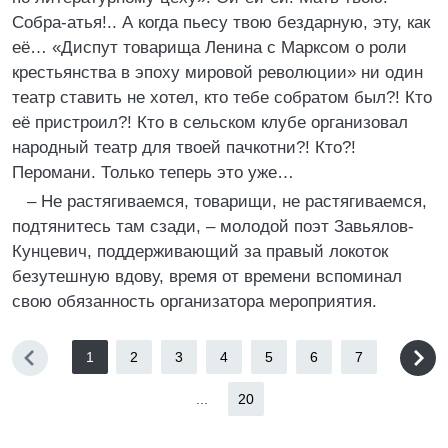
Собра-атья!.. А когда пьесу твою бездарную, эту, как
её… «Диспут товарища Ленина с Марксом о роли
крестьянства в эпоху мировой революции» ни один
театр ставить не хотел, кто тебе собратом был?! Кто
её пристроил?! Кто в сельском клубе организовал
народный театр для твоей пачкотни?! Кто?!
Перомани. Только теперь это уже…
– Не растягиваемся, товарищи, не растягиваемся,
подтянитесь там сзади, – молодой поэт Завьялов-
Кунцевич, поддерживающий за правый локоток
безутешную вдову, время от времени вспоминал
свою обязанность организатора мероприятия.
1
2
3
4
5
6
7
...
20