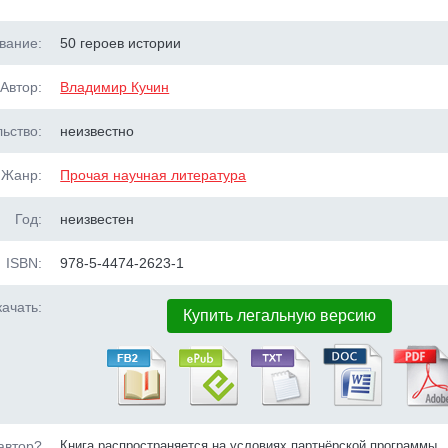
вание:
50 героев истории
Автор:
Владимир Кучин
ьство:
неизвестно
Жанр:
Прочая научная литература
Год:
неизвестен
ISBN:
978-5-4474-2623-1
ачать:
Купить легальную версию
автор?
Книга распространяется на условиях партнёрской программы.