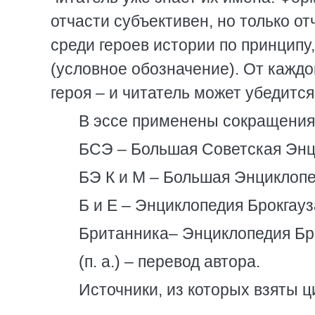
отчасти субъективен, но только о
среди героев истории по принципу
(условное обозначение). От кажд
героя – и читатель может убедитс
В эссе применены сокращения
БСЭ – Большая Советская Энц
БЭ К и М – Большая Энциклоп
Б и Е – Энциклопедия Брокгау
Британника– Энциклопедия Бр
(п. а.) – перевод автора.
Источники, из которых взяты 