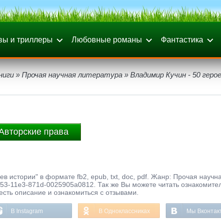
вы и триллеры
Любовные романы
Фантастика
ниги
»
Прочая научная литература
» Владимир Кучин - 50 геро
Авторские права
в истории" в формате fb2, epub, txt, doc, pdf. Жанр: Прочая научн
c53-11e3-871d-0025905a0812. Так же Вы можете читать ознакомите
честь описание и ознакомиться с отзывами.
В Instagram
В Одноклассниках
Мы Вконтак