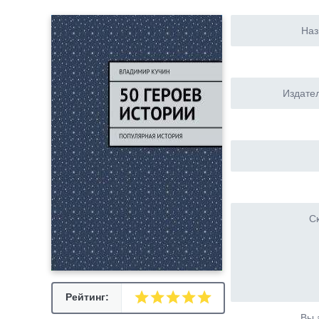
Наз
Издател
Ск
Рейтинг:
Вы 