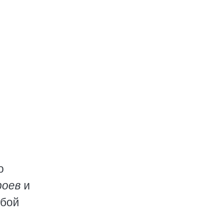
о
роев
и
юбой