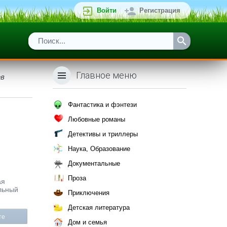
Войти
Регистрация
Главное меню
ев
Фантастика и фэнтези
Любовные романы
Детективы и триллеры
Наука, Образование
Документальные
Проза
ая
льный
Приключения
Детская литература
те
Дом и семья