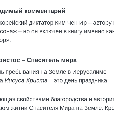
одимый комментарий
 корейский диктатор Ким Чен Ир – автору
сонаж – но он включен в книгу именно ка
ор».
Христос – Спаситель мира
ень пребывания на Земле в Иерусалиме
ра
Иисуса Христа
– это день праздника
ающая свойствами благородства и автори
вом житии Спасителя Мира на Земле. Кр