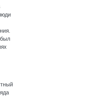
з
люди
ния.
 был
иях
стный
ряда