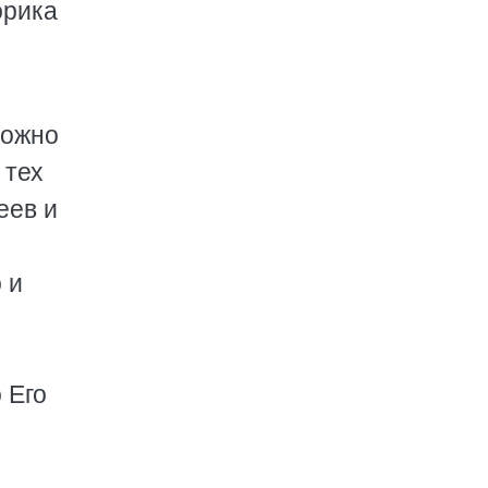
орика
можно
 тех
еев и
 и
 Его