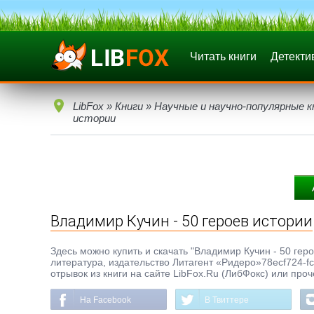
Читать книги
Детекти
LibFox
»
Книги
»
Научные и научно-популярные к
истории
Владимир Кучин - 50 героев истории
Здесь можно купить и скачать "Владимир Кучин - 50 герое
литература, издательство Литагент «Ридеро»78ecf724-f
отрывок из книги на сайте LibFox.Ru (ЛибФокс) или про
На Facebook
В Твиттере