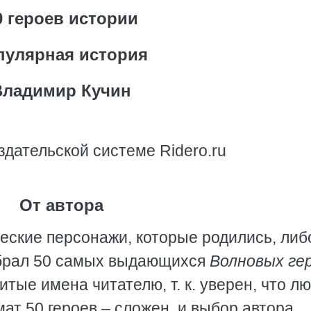
0 героев истории
пулярная история
Владимир Кучин
здательской системе Ridero.ru
От автора
ические персонажи, которые родились, либ
выбрал 50 самых выдающихся
Волновых ге
тые имена читателю, т. к. уверен, что л
мат 50 героев – сложен, и выбор автора