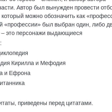
тчасти. Автор был вынужден провести отб
, который можно обозначить как «профес
ой «профессии» был выбран один, либо д
я – это персонажи выдающиеся
:
иклопедия
едия Кирилла и Мефодия
за и Ефрона
итанника
цитаты, приведены перед цитатами.