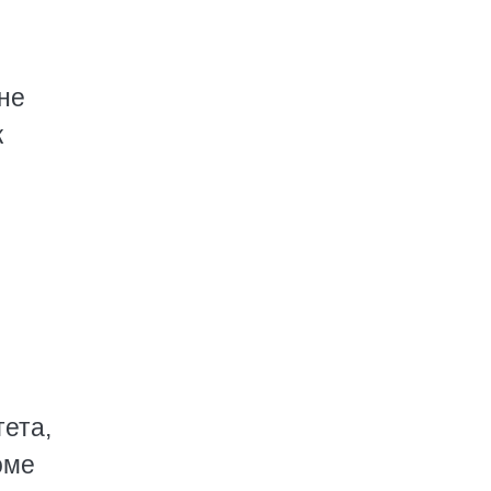
 не
к
тета,
оме