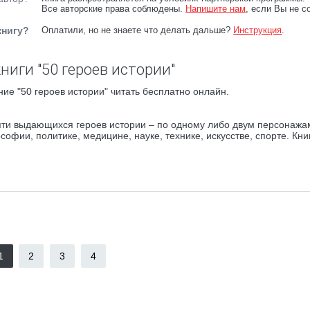
Все авторские права соблюдены.
Напишите нам
, если Вы не с
книгу?
Оплатили, но не знаете что делать дальше?
Инструкция
.
ниги "50 героев истории"
ие "50 героев истории" читать бесплатно онлайн.
яти выдающихся героев истории – по одному либо двум персонажа
офии, политике, медицине, науке, технике, искусстве, спорте. Кни
1
2
3
4