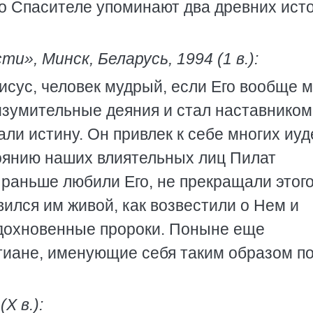
 о Спасителе упоминают два древних ист
и», Минск, Беларусь, 1994 (1 в.):
Иисус, человек мудрый, если Его вообще 
изумительные деяния и стал наставником
ли истину. Он привлек к себе многих иуд
тоянию наших влиятельных лиц Пилат
то раньше любили Его, не прекращали этого
вился им живой, как возвестили о Нем и
овдохновенные пророки. Поныне еще
иане, именующие себя таким образом по
X в.):