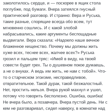
заколотилось сердце, и — поскорее в ящик стола
поглубже, под бумаги. Вчера затеялся гнусный
практический разговор. И странно: Вера и Руська,
такие разные, спорящие всегда обо всем, тут
мгновенно сошлись. И с какой злобой
набрасывались, какие аргументы беспощадные
выдвигали. Вера сказала: «Надоело наше вечное
блаженное нищенство. Почему мы должны жить
хуже всех, теснее всех, жалчее всех?» Руська
грозил и пальцем тряс: «Имей в виду, на твоей
совести будет грех. Ты о душевном покое думаешь,
а не о внуках. А ведь им жить, не нам с тобой». Что-
то о старческом эгоизме, несправедливое,
отвратительное. Такой дурак, такой безжалостный.
Нет, простить нельзя. Вчера рукой махнул и ушел,
потому что говорить бесполезно. Ошибка, ошибка!
Не вчера было, а позавчера. Вчера пустой день. Ни с
кем не разговаривал, сидел наверху, в комнатке над