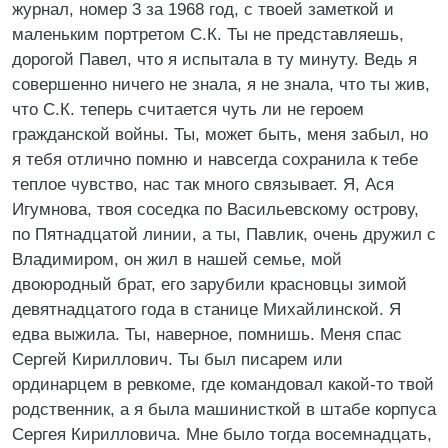
журнал, номер 3 за 1968 год, с твоей заметкой и
маленьким портретом С.К. Ты не представляешь,
дорогой Павел, что я испытала в ту минуту. Ведь я
совершенно ничего не знала, я не знала, что ты жив,
что С.К. теперь считается чуть ли не героем
гражданской войны. Ты, может быть, меня забыл, но
я тебя отлично помню и навсегда сохранила к тебе
теплое чувство, нас так много связывает. Я, Ася
Игумнова, твоя соседка по Васильевскому острову,
по Пятнадцатой линии, а ты, Павлик, очень дружил с
Владимиром, он жил в нашей семье, мой
двоюродный брат, его зарубили красновцы зимой
девятнадцатого года в станице Михайлинской. Я
едва выжила. Ты, наверное, помнишь. Меня спас
Сергей Кириллович. Ты был писарем или
ординарцем в ревкоме, где командовал какой-то твой
родственник, а я была машинисткой в штабе корпуса
Сергея Кирилловича. Мне было тогда восемнадцать,