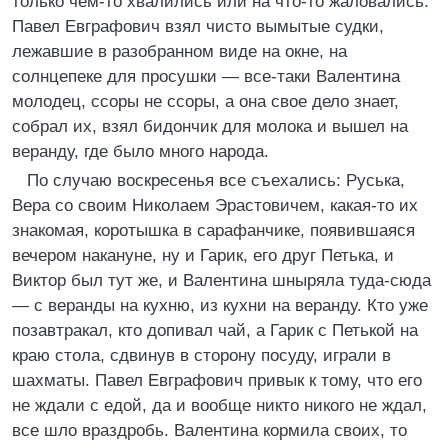
только чем-то хвалились или на что-то жаловались.
Павел Евграфович взял чисто вымытые судки,
лежавшие в разобранном виде на окне, на
солнцепеке для просушки — все-таки Валентина
молодец, ссоры не ссоры, а она свое дело знает,
собрал их, взял бидончик для молока и вышел на
веранду, где было много народа.
По случаю воскресенья все съехались: Руська,
Вера со своим Николаем Эрастовичем, какая-то их
знакомая, коротышка в сарафанчике, появившаяся
вечером накануне, ну и Гарик, его друг Петька, и
Виктор был тут же, и Валентина шныряла туда-сюда
— с веранды на кухню, из кухни на веранду. Кто уже
позавтракал, кто допивал чай, а Гарик с Петькой на
краю стола, сдвинув в сторону посуду, играли в
шахматы. Павел Евграфович привык к тому, что его
не ждали с едой, да и вообще никто никого не ждал,
все шло враздробь. Валентина кормила своих, то