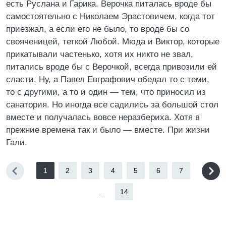
есть Руслана и Гарика. Верочка питалась вроде бы
самостоятельно с Николаем Эрастовичем, когда тот
приезжал, а если его не было, то вроде бы со
свояченицей, теткой Любой. Мюда и Виктор, которые
прикатывали частенько, хотя их никто не звал,
питались вроде бы с Верочкой, всегда привозили ей
сласти. Ну, а Павел Евграфович обедал то с теми,
то с другими, а то и один — тем, что приносил из
санатория. Но иногда все садились за большой стол
вместе и получалась вовсе неразбериха. Хотя в
прежние времена так и было — вместе. При жизни
Гали.
1
2
3
4
5
6
7
...
14