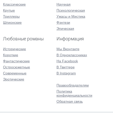
Классические
Научная
Крутые
Психологическая
Триллеры
Ужасы и Мистика
Шпионские
Фэнтези
Эпическая
Любовные романы
Информация
Исторические
Мы Вконтакте
Короткие
В Одноклассниках
Фантастические
На Facebook
Остросюжетные
В Твиттере
Современные
В Instagram
Эротические
Правообладателям
Политика
конфиденциальности
Обратная связь