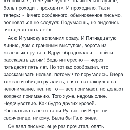
«Успокойся, тебе уже лучше, значительно лучше,
боль проходит, проходит». И проходило. Так и
теперь: «Ничего особенного, обыкновенное письмо,
волноваться не следует. Подумаешь, не виделись
пятьдесят пять лет!»
Асю Игумнову вспомнил сразу. И Пятнадцатую
линию, дом с граненым выступом, ворота из
железных прутьев. Вдруг обрадовался — пойти
рассказать детям! Ведь интересно — через
пятьдесят пять лет. Но тотчас сообразил, что
рассказывать нельзя, потому что поругались. Вчера
тяжело и обидно ругались, опять натолкнулся на
непонимание, нет, не то — все понимают, но делают
вопреки пониманию. Того хуже, недомыслие.
Недочувствие. Как будто других кровей.
Рассказывать неохота ни Руське, ни Вере, ни
свояченице, никому. Была бы Галя жива.
Он взял письмо, еще раз прочитал, опять