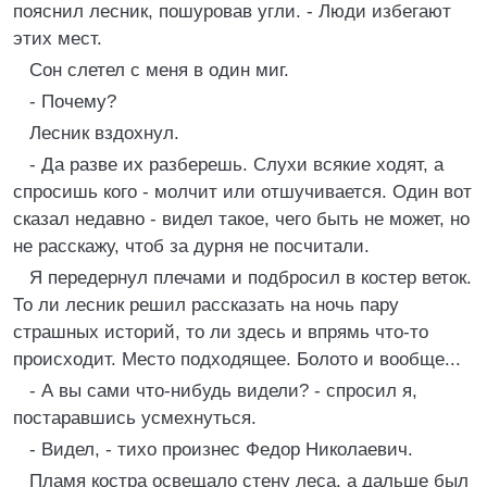
пояснил лесник, пошуровав угли. - Люди избегают
этих мест.
Сон слетел с меня в один миг.
- Почему?
Лесник вздохнул.
- Да разве их разберешь. Слухи всякие ходят, а
спросишь кого - молчит или отшучивается. Один вот
сказал недавно - видел такое, чего быть не может, но
не расскажу, чтоб за дурня не посчитали.
Я передернул плечами и подбросил в костер веток.
То ли лесник решил рассказать на ночь пару
страшных историй, то ли здесь и впрямь что-то
происходит. Место подходящее. Болото и вообще...
- А вы сами что-нибудь видели? - спросил я,
постаравшись усмехнуться.
- Видел, - тихо произнес Федор Николаевич.
Пламя костра освещало стену леса, а дальше был