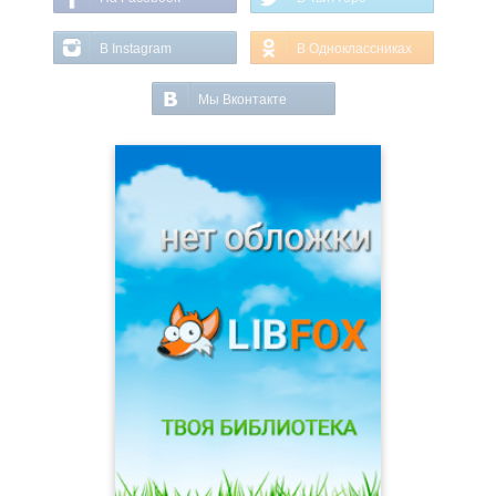
В Instagram
В Одноклассниках
Мы Вконтакте