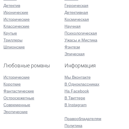
Детектив
Героическая
Иронические
Детективная
Исторические
Космическая
Классические
Научная
Крутые
Психологическая
Триллеры
Ужасы и Мистика
Шпионские
Фэнтези
Эпическая
Любовные романы
Информация
Исторические
Мы Вконтакте
Короткие
В Одноклассниках
Фантастические
На Facebook
Остросюжетные
В Твиттере
Современные
В Instagram
Эротические
Правообладателям
Политика