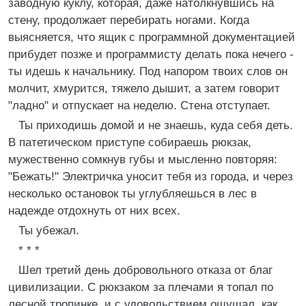
заводную куклу, которая, даже натолкнувшись на
стену, продолжает перебирать ногами. Когда
выясняется, что ящик с программной документацией
прибудет позже и программисту делать пока нечего -
ты идешь к начальнику. Под напором твоих слов он
молчит, хмурится, тяжело дышит, а затем говорит
"ладно" и отпускает на неделю. Стена отступает.
Ты приходишь домой и не знаешь, куда себя деть.
В патетическом приступе собираешь рюкзак,
мужественно сомкнув губы и мысленно повторяя:
"Бежать!" Электричка уносит тебя из города, и через
несколько остановок ты углубляешься в лес в
надежде отдохнуть от них всех.
Ты убежал.
* * *
Шел третий день добровольного отказа от благ
цивилизации. С рюкзаком за плечами я топал по
лесной тропинке, и с удовольствием ощущал, как