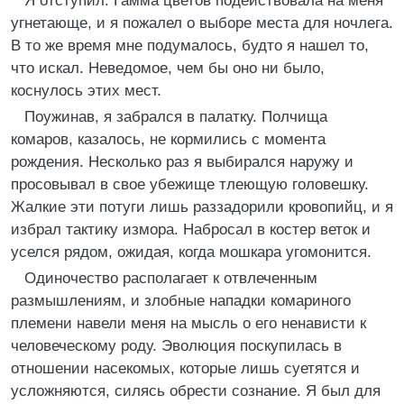
Я отступил. Гамма цветов подействовала на меня
угнетающе, и я пожалел о выборе места для ночлега.
В то же время мне подумалось, будто я нашел то,
что искал. Неведомое, чем бы оно ни было,
коснулось этих мест.
Поужинав, я забрался в палатку. Полчища
комаров, казалось, не кормились с момента
рождения. Несколько раз я выбирался наружу и
просовывал в свое убежище тлеющую головешку.
Жалкие эти потуги лишь раззадорили кровопийц, и я
избрал тактику измора. Набросал в костер веток и
уселся рядом, ожидая, когда мошкара угомонится.
Одиночество располагает к отвлеченным
размышлениям, и злобные нападки комариного
племени навели меня на мысль о его ненависти к
человеческому роду. Эволюция поскупилась в
отношении насекомых, которые лишь суетятся и
усложняются, силясь обрести сознание. Я был для