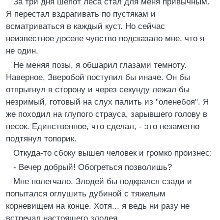
За три дня шепот леса стал для меня привычным.
Я перестал вздрагивать по пустякам и
всматриваться в каждый куст. Но сейчас
неизвестное доселе чувство подсказало мне, что я
не один.
Не меняя позы, я обшарил глазами темноту.
Наверное, Зверобой поступил бы иначе. Он бы
отпрыгнул в сторону и через секунду лежал бы
незримый, готовый на слух палить из "оленебоя". Я
же походил на глупого страуса, зарывшего голову в
песок. Единственное, что сделал, - это незаметно
подтянул топорик.
Откуда-то сбоку вышел человек и громко произнес:
- Вечер добрый! Обогреться позволишь?
Мне полегчало. Злодей бы подкрался сзади и
попытался оглушить дубиной с тяжелым
корневищем на конце. Хотя... я ведь ни разу не
встречал настоящего злодея.