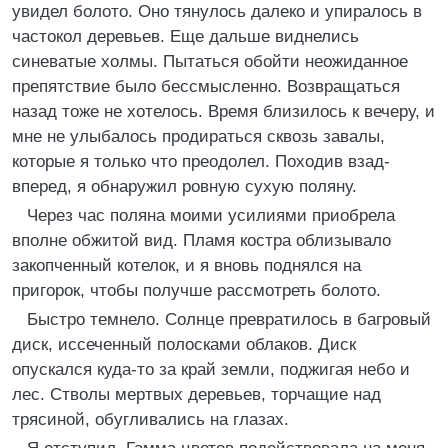
увидел болото. Оно тянулось далеко и упиралось в
частокол деревьев. Еще дальше виднелись
синеватые холмы. Пытаться обойти неожиданное
препятствие было бессмысленно. Возвращаться
назад тоже не хотелось. Время близилось к вечеру, и
мне не улыбалось продираться сквозь завалы,
которые я только что преодолел. Походив взад-
вперед, я обнаружил ровную сухую поляну.
Через час поляна моими усилиями приобрела
вполне обжитой вид. Пламя костра облизывало
закопченный котелок, и я вновь поднялся на
пригорок, чтобы получше рассмотреть болото.
Быстро темнело. Солнце превратилось в багровый
диск, иссеченный полосками облаков. Диск
опускался куда-то за край земли, поджигая небо и
лес. Стволы мертвых деревьев, торчащие над
трясиной, обугливались на глазах.