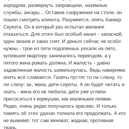
аэродром, развернуть заправщики, наземные
службы, ангары... Оставив сооружение на столе, он
пошел смотреть клиента. Разумеется, опять банкир.
Скукота. Он в который раз испытал желание
отказаться. Для этого был особый канал - запасной,
один звонок и заказ снят. И деньги сейчас не особо
нужны - трое из пяти подопечных уехали на лето,
купившие квартиру занимались переездом, а у
пятого жена рожать должна. И жалость - давно
задавленная жалость шевельнулась. Ведь наверняка
опять всё сломается. Газеты пустят то ли слюну, то
ли слезу: ах, жена, дети-сироты. А он будет читать и
знать - жена его не любила, дети уже успели
присосаться к кормушке, как маленькие пиявки.
Редко, очень редко получалось красиво. И только
память об этих удачах толкала его продолжать. А кто
не выживет, тот сам виноват, жадная, противная
тварь.