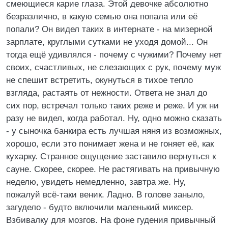
смеющиеся карие глаза. Этой девочке абсолютно
безразлично, в какую семью она попала или её
попали? Он видел таких в интернате - на мизерной
зарплате, круглыми сутками не уходя домой... Он
тогда ещё удивлялся - почему с чужими? Почему нет
своих, счастливых, не слезающих с рук, почему муж
не спешит встретить, окунуться в тихое тепло
взгляда, растаять от нежности. Ответа не знал до
сих пор, встречал только таких реже и реже. И уж ни
разу не видел, когда работал. Hу, одно можно сказать
- у сыночка банкира есть лучшая няня из возможных,
хорошо, если это понимает жена и не гоняет её, как
кухарку. Странное ощущение заставило вернуться к
сауне. Скорее, скорее. Hе растягивать на привычную
неделю, увидеть немедленно, завтра же. Hу,
пожалуй всё-таки веник. Ладно. В голове заныло,
загудело - будто включили маленький миксер.
Взбивалку для мозгов. Hа фоне гудения привычный