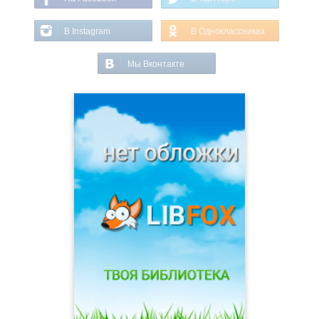
В Instagram
В Одноклассниках
Мы Вконтакте