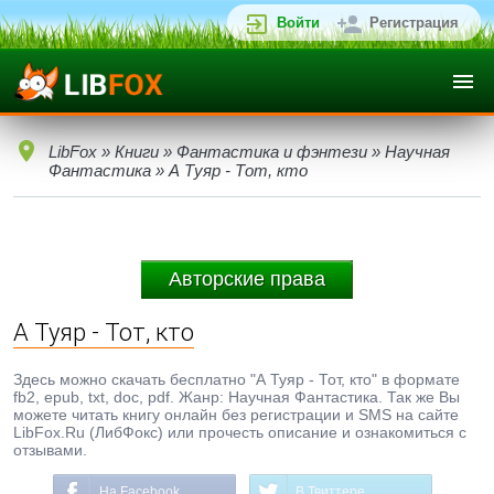
Войти
Регистрация
LibFox
»
Книги
»
Фантастика и фэнтези
»
Научная
Фантастика
» А Туяр - Тот, кто
Авторские права
А Туяр - Тот, кто
Здесь можно скачать бесплатно "А Туяр - Тот, кто" в формате
fb2, epub, txt, doc, pdf. Жанр: Научная Фантастика. Так же Вы
можете читать книгу онлайн без регистрации и SMS на сайте
LibFox.Ru (ЛибФокс) или прочесть описание и ознакомиться с
отзывами.
На Facebook
В Твиттере