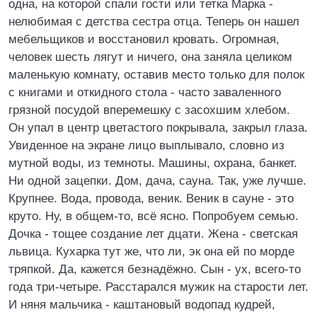
одна, на которой спали гости или тетка Марка -
нелюбимая с детства сестра отца. Теперь он нашел
мебельщиков и восстановил кровать. Огромная,
человек шесть лягут и ничего, она заняла целиком
маленькую комнату, оставив место только для полок
с книгами и откидного стола - часто заваленного
грязной посудой вперемешку с засохшим хлебом.
Он упал в центр цветастого покрывала, закрыл глаза.
Увиденное на экране лицо выплывало, словно из
мутной воды, из темноты. Машины, охрана, банкет.
Hи одной зацепки. Дом, дача, сауна. Так, уже лучше.
Крупнее. Вода, провода, веник. Веник в сауне - это
круто. Hу, в общем-то, всё ясно. Попробуем семью.
Дочка - тощее создание лет дцати. Жена - светская
львица. Кухарка тут же, что ли, эк она ей по морде
тряпкой. Да, кажется безнадёжно. Сын - ух, всего-то
года три-четыре. Расстарался мужик на старости лет.
И няня мальчика - каштановый водопад кудрей,