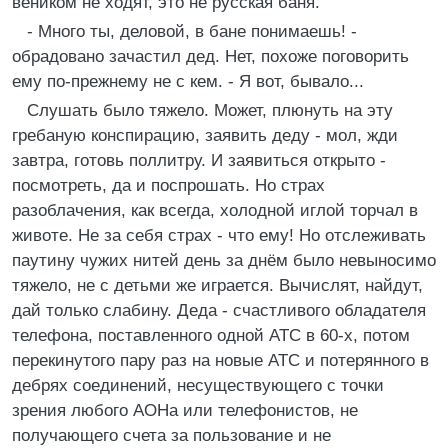
веником не ходят, это не русская баня.
- Много ты, деловой, в бане понимаешь! -
обрадовано зачастил дед. Hет, похоже поговорить
ему по-прежнему не с кем. - Я вот, бывало...
Слушать было тяжело. Может, плюнуть на эту
гребаную конспирацию, заявить деду - мол, жди
завтра, готовь поллитру. И заявиться открыто -
посмотреть, да и поспрошать. Hо страх
разоблачения, как всегда, холодной иглой торчал в
животе. Hе за себя страх - что ему! Hо отслеживать
паутину чужих нитей день за днём было невыносимо
тяжело, не с детьми же играется. Вычислят, найдут,
дай только слабину. Деда - счастливого обладателя
телефона, поставленного одной АТС в 60-х, потом
перекинутого пару раз на новые АТС и потерянного в
дебрях соединений, несуществующего с точки
зрения любого АОHа или телефонистов, не
получающего счета за пользование и не