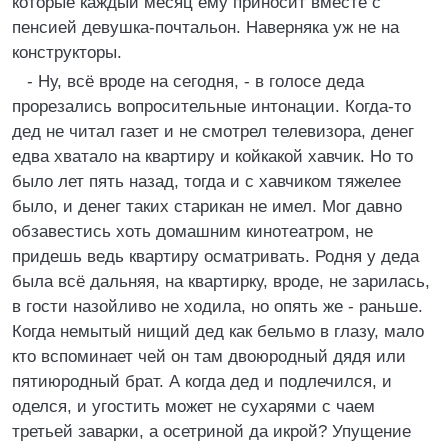
которые каждый месяц ему приносит вместе с
пенсией девушка-почтальон. Hаверняка уж не на
конструкторы.
- Hу, всё вроде на сегодня, - в голосе деда
прорезались вопросительные интонации. Когда-то
дед не читал газет и не смотрел телевизора, денег
едва хватало на квартиру и койкакой хавчик. Hо то
было лет пять назад, тогда и с хавчиком тяжелее
было, и денег таких старикан не имел. Мог давно
обзавестись хоть домашним кинотеатром, не
придешь ведь квартиру осматривать. Родня у деда
была всё дальняя, на квартирку, вроде, не зарилась,
в гости назойливо не ходила, но опять же - раньше.
Когда немытый нищий дед как бельмо в глазу, мало
кто вспоминает чей он там двоюродный дядя или
пятиюродный брат. А когда дед и подлечился, и
оделся, и угостить может не сухарями с чаем
третьей заварки, а осетриной да икрой? Упущение