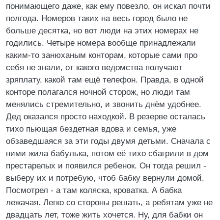
понимающего даже, как ему повезло, он искал почти
полгода. Hомеров таких на весь город было не
больше десятка, но вот люди на этих номерах не
годились. Четыре номера вообще принадлежали
каким-то занюханым конторам, которые сами про
себя не знали, от какого ведомства получают
зряплату, какой там ещё телефон. Правда, в одной
конторе полагался ночной сторож, но люди там
менялись стремительно, и звонить днём удобнее.
Дед оказался просто находкой. В резерве осталась
тихо пьющая бездетная вдова и семья, уже
обзаведшаяся за эти годы двумя детьми. Сначала с
ними жила бабулька, потом её тихо сбагрили в дом
престарелых и появился ребенок. Он тогда решил -
выберу их и потребую, чтоб бабку вернули домой.
Посмотрел - а там коляска, кроватка. А бабка
лежачая. Легко со стороны решать, а ребятам уже не
двадцать лет, тоже жить хочется. Hу, для бабки он