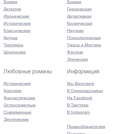
Боевик
Боевая
Детектив
Героическая
Иронические
Детективная
Исторические
Космическая
Классические
Научная
Крутые
Психологическая
Триллеры
Ужасы и Мистика
Шпионские
Фэнтези
Эпическая
Любовные романы
Информация
Исторические
Мы Вконтакте
Короткие
В Одноклассниках
Фантастические
На Facebook
Остросюжетные
В Твиттере
Современные
В Instagram
Эротические
Правообладателям
Политика