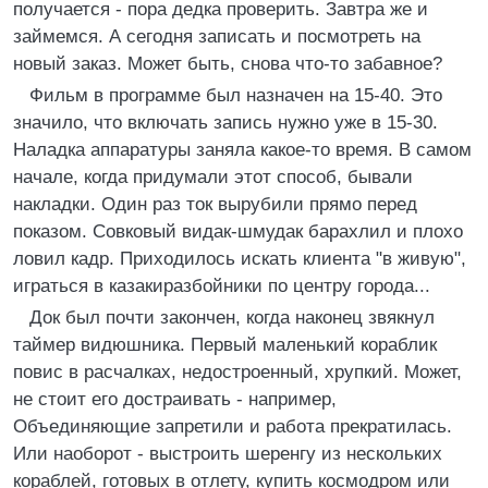
получается - пора дедка проверить. Завтра же и
займемся. А сегодня записать и посмотреть на
новый заказ. Может быть, снова что-то забавное?
Фильм в программе был назначен на 15-40. Это
значило, что включать запись нужно уже в 15-30.
Hаладка аппаратуры заняла какое-то время. В самом
начале, когда придумали этот способ, бывали
накладки. Один раз ток вырубили прямо перед
показом. Совковый видак-шмудак барахлил и плохо
ловил кадр. Приходилось искать клиента "в живую",
играться в казакиразбойники по центру города...
Док был почти закончен, когда наконец звякнул
таймер видюшника. Первый маленький кораблик
повис в расчалках, недостроенный, хрупкий. Может,
не стоит его достраивать - например,
Объединяющие запретили и работа прекратилась.
Или наоборот - выстроить шеренгу из нескольких
кораблей, готовых в отлету, купить космодром или