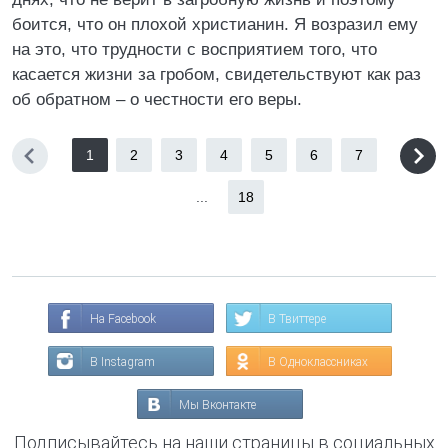
боится, что он плохой христианин. Я возразил ему
на это, что трудности с восприятием того, что
касается жизни за гробом, свидетельствуют как раз
об обратном – о честности его веры.
1
2
3
4
5
6
7
...
18
На Facebook
В Твиттере
В Instagram
В Одноклассниках
Мы Вконтакте
Подписывайтесь на наши страницы в социальных