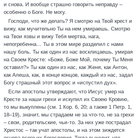
и снова. И вообще страшно говорить неправду –
особенно о Боге. Не могу.
Господи, что же делать? Я смотрю на Твой крест и
вижу, как мучительно Ты на нем умираешь. Смотрю
на Твои язвы и вижу Тебя мертва, нага,
непогребенна… Ты в этом мире разделил с нами
нашу боль. Ты как один из нас восклицаешь, умирая
на Своем Кресте: «Боже, Боже Мой, почему Ты Меня
оставил?» Ты как один из нас, как Женя, как Антон,
как Алеша, как, в конце концов, каждый из нас, задал
Богу страшный этот вопрос и «испустил дух».
Если апостолы утверждают, что Иисус умер на
Кресте за наши грехи и искупил их Своею Кровию,
то мы выкуплены (см. 1 Кор. 6, 20; а также 1 Петр. 1,
18–19), значит, мы страдаем не за что-то, не за грехи
– свои, родительские, чьи-то. За них уже пострадал
Христос – так учат апостолы, и на этом зиждется
основа всего их богословия. Тогда выходит, что