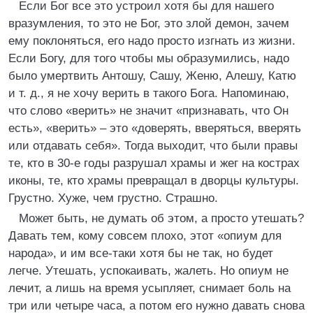
Если Бог все это устроил хотя бы для нашего
вразумления, то это не Бог, это злой демон, зачем
ему поклоняться, его надо просто изгнать из жизни.
Если Богу, для того чтобы мы образумились, надо
было умертвить Антошу, Сашу, Женю, Алешу, Катю
и т. д., я не хочу верить в такого Бога. Напоминаю,
что слово «верить» не значит «признавать, что Он
есть», «верить» – это «доверять, вверяться, вверять
или отдавать себя». Тогда выходит, что были правы
те, кто в 30-е годы разрушал храмы и жег на кострах
иконы, те, кто храмы превращал в дворцы культуры.
Грустно. Хуже, чем грустно. Страшно.
Может быть, не думать об этом, а просто утешать?
Давать тем, кому совсем плохо, этот «опиум для
народа», и им все-таки хотя бы не так, но будет
легче. Утешать, успокаивать, жалеть. Но опиум не
лечит, а лишь на время усыпляет, снимает боль на
три или четыре часа, а потом его нужно давать снова