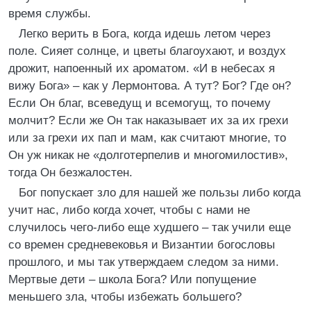
время службы.
Легко верить в Бога, когда идешь летом через
поле. Сияет солнце, и цветы благоухают, и воздух
дрожит, напоенный их ароматом. «И в небесах я
вижу Бога» – как у Лермонтова. А тут? Бог? Где он?
Если Он благ, всеведущ и всемогущ, то почему
молчит? Если же Он так наказывает их за их грехи
или за грехи их пап и мам, как считают многие, то
Он уж никак не «долготерпелив и многомилостив»,
тогда Он безжалостен.
Бог попускает зло для нашей же пользы либо когда
учит нас, либо когда хочет, чтобы с нами не
случилось чего-либо еще худшего – так учили еще
со времен средневековья и Византии богословы
прошлого, и мы так утверждаем следом за ними.
Мертвые дети – школа Бога? Или попущение
меньшего зла, чтобы избежать большего?