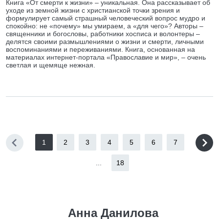
Книга «От смерти к жизни» – уникальная. Она рассказывает об
уходе из земной жизни с христианской точки зрения и
формулирует самый страшный человеческий вопрос мудро и
спокойно: не «почему» мы умираем, а «для чего»? Авторы –
священники и богословы, работники хосписа и волонтеры –
делятся своими размышлениями о жизни и смерти, личными
воспоминаниями и переживаниями. Книга, основанная на
материалах интернет-портала «Православие и мир», – очень
светлая и щемяще нежная.
1
2
3
4
5
6
7
...
18
Анна Данилова