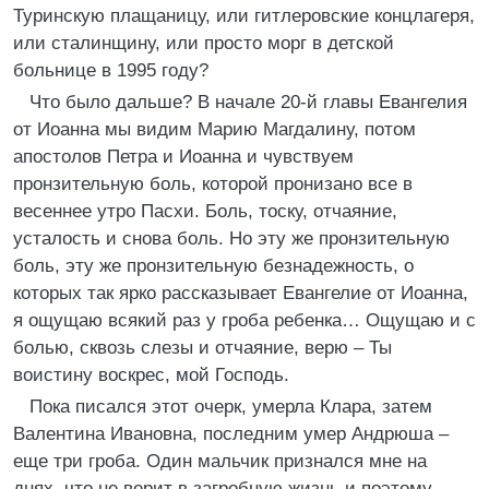
Туринскую плащаницу, или гитлеровские концлагеря,
или сталинщину, или просто морг в детской
больнице в 1995 году?
Что было дальше? В начале 20-й главы Евангелия
от Иоанна мы видим Марию Магдалину, потом
апостолов Петра и Иоанна и чувствуем
пронзительную боль, которой пронизано все в
весеннее утро Пасхи. Боль, тоску, отчаяние,
усталость и снова боль. Но эту же пронзительную
боль, эту же пронзительную безнадежность, о
которых так ярко рассказывает Евангелие от Иоанна,
я ощущаю всякий раз у гроба ребенка… Ощущаю и с
болью, сквозь слезы и отчаяние, верю – Ты
воистину воскрес, мой Господь.
Пока писался этот очерк, умерла Клара, затем
Валентина Ивановна, последним умер Андрюша –
еще три гроба. Один мальчик признался мне на
днях, что не верит в загробную жизнь и поэтому