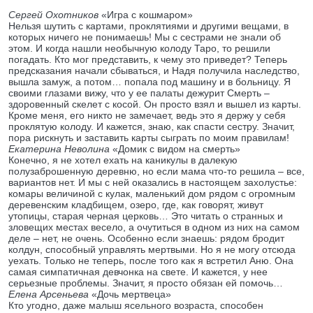
Сергей Охотников
«Игра с кошмаром»
Нельзя шутить с картами, проклятиями и другими вещами, в
которых ничего не понимаешь! Мы с сестрами не знали об
этом. И когда нашли необычную колоду Таро, то решили
погадать. Кто мог представить, к чему это приведет? Теперь
предсказания начали сбываться, и Надя получила наследство,
вышла замуж, а потом… попала под машину и в больницу. Я
своими глазами вижу, что у ее палаты дежурит Смерть –
здоровенный скелет с косой. Он просто взял и вышел из карты.
Кроме меня, его никто не замечает, ведь это я держу у себя
проклятую колоду. И кажется, знаю, как спасти сестру. Значит,
пора рискнуть и заставить карты сыграть по моим правилам!
Екатерина Неволина
«Домик с видом на смерть»
Конечно, я не хотел ехать на каникулы в далекую
полузаброшенную деревню, но если мама что-то решила – все,
вариантов нет. И мы с ней оказались в настоящем захолустье:
комары величиной с кулак, маленький дом рядом с огромным
деревенским кладбищем, озеро, где, как говорят, живут
утопицы, старая черная церковь… Это читать о странных и
зловещих местах весело, а очутиться в одном из них на самом
деле – нет, не очень. Особенно если знаешь: рядом бродит
колдун, способный управлять мертвыми. Но я не могу отсюда
уехать. Только не теперь, после того как я встретил Аню. Она
самая симпатичная девчонка на свете. И кажется, у нее
серьезные проблемы. Значит, я просто обязан ей помочь…
Елена Арсеньева
«Дочь мертвеца»
Кто угодно, даже малыш ясельного возраста, способен