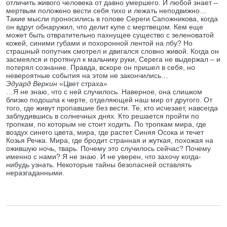
отличить живого человека от давно умершего. И любой знает –
мертвым положено вести себя тихо и лежать неподвижно…
Такие мысли проносились в голове Сереги Сапожникова, когда
он вдруг обнаружил, что делит купе с мертвецом. Кем еще
может быть отвратительно пахнущее существо с зеленоватой
кожей, синими губами и похоронной лентой на лбу? Но
страшный попутчик смотрел и двигался словно живой. Когда он
засмеялся и протянул к мальчику руки, Серега не выдержал – и
потерял сознание. Правда, вскоре он пришел в себя, но
невероятные события на этом не закончились…
Эдуард Веркин
«Цвет страха»
…Я не знаю, что с ней случилось. Наверное, она слишком
близко подошла к черте, отделяющей наш мир от другого. От
того, где живут пропавшие без вести. Те, кто исчезает, навсегда
заблудившись в солнечных днях. Кто решается пройти по
тропкам, по которым не стоит ходить. По тропкам мира, где
воздух синего цвета, мира, где растет Синяя Осока и течет
Козья Речка. Мира, где бродит странная и жуткая, похожая на
ожившую ночь, тварь. Почему это случилось сейчас? Почему
именно с нами? Я не знаю. И не уверен, что захочу когда-
нибудь узнать. Некоторые тайны безопасней оставлять
неразгаданными.