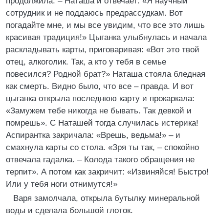
продолжила: – Наташа и отвечает: «Я научный
сотрудник и не поддаюсь предрассудкам. Вот
погадайте мне, и мы все увидим, что все это лишь
красивая традиция!» Цыганка улыбнулась и начала
раскладывать карты, приговаривая: «Вот это твой
отец, алкоголик. Так, а кто у тебя в семье
повесился? Родной брат?» Наташа стояла бледная
как смерть. Видно было, что все – правда. И вот
цыганка открыла последнюю карту и прокаркала:
«Замужем тебе никогда не бывать. Так девкой и
помрешь». С Наташей тогда случилась истерика!
Аспирантка закричала: «Врешь, ведьма!» – и
смахнула карты со стола. «Зря ты так, – спокойно
отвечала гадалка. – Колода такого обращения не
терпит». А потом как закричит: «Извиняйся! Быстро!
Или у тебя ноги отнимутся!»
Варя замолчала, открыла бутылку минеральной
воды и сделала большой глоток.