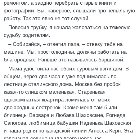
ремонтом, а заодно перебрать старые книги и
фотографии. Вы, наверное, слышали про непыльную
работу. Так это явно не тот случай.
Повесив трубку, я начала жаловаться на тяжелую
судьбу родителям.
– Собирайся, – ответил папа, – отвезу тебя на
машине. Мы, простолюдины, должны работать на
благородных. Раньше это называлось барщиной.
Мама удостоила нас обоих суровым взглядом. В
общем, через два часа я уже поднималась по
лестнице сталинского дома. Москва без пробок
какая-то слишком маленькая. Старенькая
однокомнатная квартира ломилась от моих
двоюродных сестренок. Кроме меня там были
близнецы Варвара и Любава Шаховские, Рогнеда
Сапогова, любимица бабушки Наденька Шаховская
и наша родня по канадской линии Агнесса Керн. Эта
капризная девица ушла всего через час.