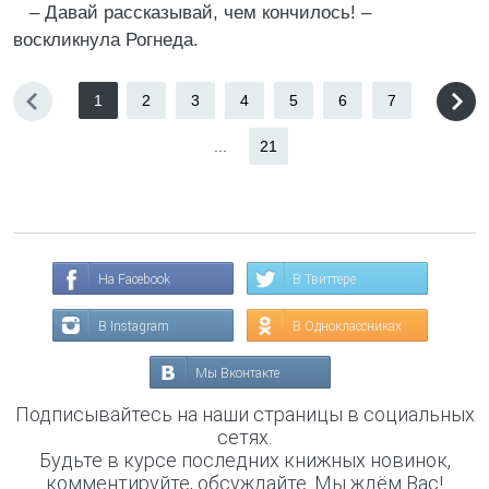
– Давай рассказывай, чем кончилось! –
воскликнула Рогнеда.
1
2
3
4
5
6
7
...
21
На Facebook
В Твиттере
В Instagram
В Одноклассниках
Мы Вконтакте
Подписывайтесь на наши страницы в социальных
сетях.
Будьте в курсе последних книжных новинок,
комментируйте, обсуждайте. Мы ждём Вас!