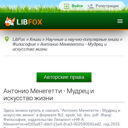
Войти
Регистрация
LibFox
»
Книги
»
Научные и научно-популярные книги
»
Философия
» Антонио Менегетти - Мудрец и
искусство жизни
Авторские права
Антонио Менегетти - Мудрец и
искусство жизни
Здесь можно купить и скачать "Антонио Менегетти - Мудрец и
искусство жизни" в формате fb2, epub, txt, doc, pdf. Жанр:
Философия, издательство Литагент «НФ А.
Менегетти»ef165a97-ddcf-11e4-8ca3-002590591ed2, год 2015.