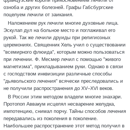
французские короли прикосновением лечили от
озноба и других болезней. Графы Габсбургские
поцелуем лечили от заикания.
Наложением рук лечили многие духовные лица.
Эскулап дул на больное место и поглаживал его
рукой. Так же лечили друиды при религиозных
церемониях. Священник Хель учил о существовании
"всемирного флюида", которым можно пользоваться
при лечении. Ф. Месмер лечил с помощью "живого
магнетизма", прикладыванием руки. Однако в связи
с господством инквизиции различные способы
"дьявольского лечения" всячески преследовались и
не получили распространения до XV–XVI веков.
В России этим методом владели многие знахари.
Протопоп Аввакум исцелял несварение желудка,
импотенцию, снимал порчу. Тайны способов лечения
передавались из поколения в поколение.
Наибольшее распространение этот метод получил в