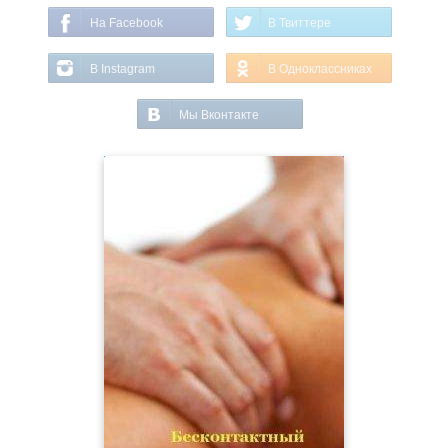
На Facebook
В Твиттере
В Instagram
В Одноклассниках
Мы Вконтакте