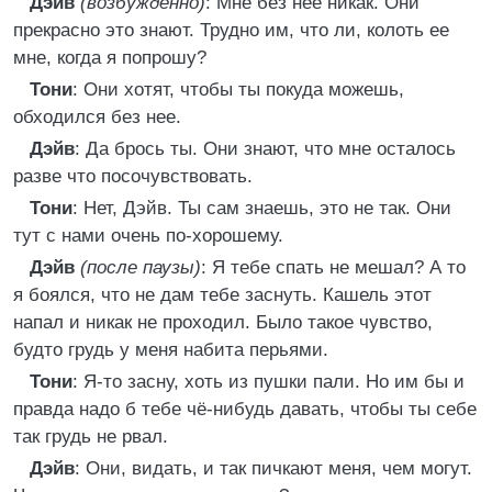
Дэйв
(возбужденно)
: Мне без нее никак. Они
прекрасно это знают. Трудно им, что ли, колоть ее
мне, когда я попрошу?
Тони
: Они хотят, чтобы ты покуда можешь,
обходился без нее.
Дэйв
: Да брось ты. Они знают, что мне осталось
разве что посочувствовать.
Тони
: Нет, Дэйв. Ты сам знаешь, это не так. Они
тут с нами очень по-хорошему.
Дэйв
(после паузы)
: Я тебе спать не мешал? А то
я боялся, что не дам тебе заснуть. Кашель этот
напал и никак не проходил. Было такое чувство,
будто грудь у меня набита перьями.
Тони
: Я-то засну, хоть из пушки пали. Но им бы и
правда надо б тебе чё-нибудь давать, чтобы ты себе
так грудь не рвал.
Дэйв
: Они, видать, и так пичкают меня, чем могут.