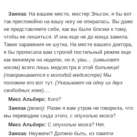
Заноза
: На вашем месте, мистер Эльсон, я бы вот
так преспокойно на вашу ногу не опиралась. Вы даже
не представляете себе, как вы были близки к тому,
чтобы ее лишиться. И она еще не до конца зажила.
Такие заражения не шутка. На месте вашего доктора,
я бы прописала вам строгий постельный режим еще
как минимум на неделю, но я, увы…
(шмыгает
носом)
всего лишь медсестра в этой больнице!
(поворачивается к молодой медсестре)
Мы
положим его вот тут.
(Указывает на одну из двух
свободных коек).
…
Мисс Альберс
: Кого?
Заноза
(резко)
: Разве я вам утром не говорила, что
мы переводим сюда этого, с опухолью мозга?
Мисс Альберс
: С опухолью мозга? Нет.
Заноза
: Неужели? Должно быть, из памяти