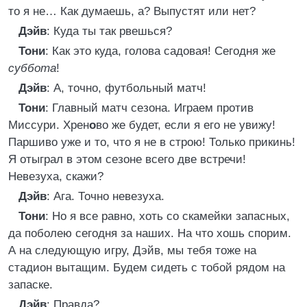
то я не… Как думаешь, а? Выпустят или нет?
Дэйв
: Куда ты так рвешься?
Тони
: Как это куда, голова садовая! Сегодня же
суббота
!
Дэйв
: А, точно, футбольный матч!
Тони
: Главный матч сезона. Играем против
Миссури. Хрен
о
во же будет, если я его не увижу!
Паршиво уже и то, что я не в строю! Только прикинь!
Я отыграл в этом сезоне всего две встречи!
Невезуха, скажи?
Дэйв
: Ага. Точно невезуха.
Тони
: Но я все равно, хоть со скамейки запасных,
да поболею сегодня за наших. На что хошь спорим.
А на следующую игру, Дэйв, мы тебя тоже на
стадион вытащим. Будем сидеть с тобой рядом на
запаске.
Дэйв
: Правда?