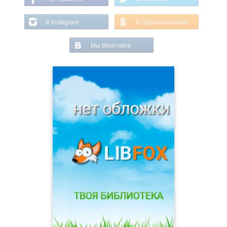
В Instagram
В Одноклассниках
Мы Вконтакте