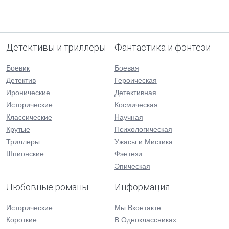
Детективы и триллеры
Фантастика и фэнтези
Боевик
Боевая
Детектив
Героическая
Иронические
Детективная
Исторические
Космическая
Классические
Научная
Крутые
Психологическая
Триллеры
Ужасы и Мистика
Шпионские
Фэнтези
Эпическая
Любовные романы
Информация
Исторические
Мы Вконтакте
Короткие
В Одноклассниках