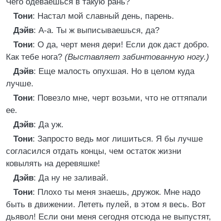
Чего одеваешься в такую рань?
Тони
: Настал мой славный день, парень.
Дэйв
: А-а. Ты ж выписываешься, да?
Тони
: О да, черт меня дери! Если док даст добро.
Как тебе нога?
(Выставляет забинтованную ногу.)
Дэйв
: Еще малость опухшая. Но в целом куда
лучше.
Тони
: Повезло мне, черт возьми, что не оттяпали
ее.
Дэйв
: Да уж.
Тони
: Запросто ведь мог лишиться. Я бы лучше
согласился отдать концы, чем остаток жизни
ковылять на деревяшке!
Дэйв
: Да ну не заливай.
Тони
: Плохо ты меня знаешь, дружок. Мне надо
быть в движении. Лететь пулей, в этом я весь. Вот
дьявол! Если они меня сегодня отсюда не выпустят,