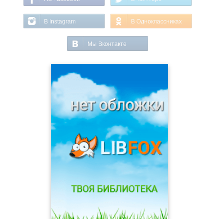
В Instagram
В Одноклассниках
Мы Вконтакте