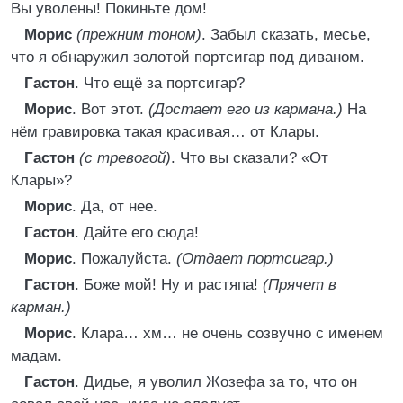
Вы уволены! Покиньте дом!
Морис
(прежним тоном)
. Забыл сказать, месье,
что я обнаружил золотой портсигар под диваном.
Гастон
. Что ещё за портсигар?
Морис
. Вот этот.
(Достает его из кармана.)
На
нём гравировка такая красивая… от Клары.
Гастон
(с тревогой)
. Что вы сказали? «От
Клары»?
Морис
. Да, от нее.
Гастон
. Дайте его сюда!
Морис
. Пожалуйста.
(Отдает портсигар.)
Гастон
. Боже мой! Ну и растяпа!
(Прячет в
карман.)
Морис
. Клара… хм… не очень созвучно с именем
мадам.
Гастон
. Дидье, я уволил Жозефа за то, что он