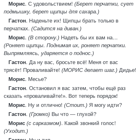
Морис
. С удовольствием!
(Берет перчатки, сует
подмышку, берет щипцы для сахара.)
Гастон
. Наденьте их! Щипцы брать только в
перчатках.
(Садится на диван.)
Морис
.
(В сторону.)
Надеть бы их вам на…
(Роняет щипцы. Поднимая их, роняет перчатки.
Выпрямляясь, ударяется о поднос.)
Гастон
. Да ну вас, бросьте всё! Меня от вас
трясёт! Проваливайте!
(МОРИС делает шаг.)
Дидье!
Морис
. Месье?
Гастон
. Остановил я вас затем, чтобы ещё раз
сказать «проваливайте!». Вот теперь порядок!
Морис
. Ну и отлично!
(Стоит.)
Я могу идти?
Гастон
.
(Громко)
Вы что — глухой?
Морис
(с сарказмом)
. Какой звонкий голос!
(Уходит.)