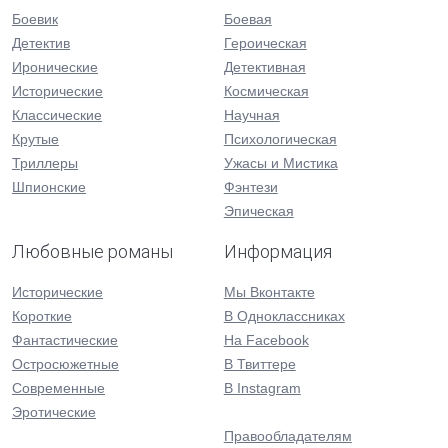
Боевик
Боевая
Детектив
Героическая
Иронические
Детективная
Исторические
Космическая
Классические
Научная
Крутые
Психологическая
Триллеры
Ужасы и Мистика
Шпионские
Фэнтези
Эпическая
Любовные романы
Информация
Исторические
Мы Вконтакте
Короткие
В Одноклассниках
Фантастические
На Facebook
Остросюжетные
В Твиттере
Современные
В Instagram
Эротические
Правообладателям