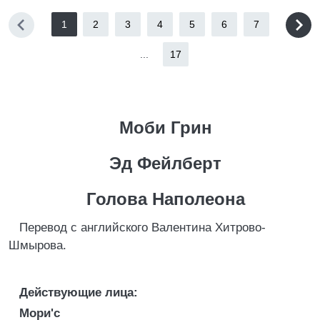
1
2
3
4
5
6
7
...
17
Моби Грин
Эд Фейлберт
Голова Наполеона
Перевод с английского Валентина Хитрово-
Шмырова.
Действующие лица:
Мори'с