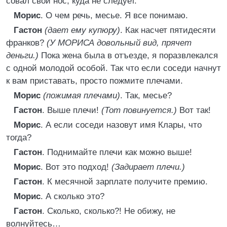
совал свой нос, куда не следует.
Морис
. О чем речь, месье. Я все понимаю.
Гастон
(дает ему купюру)
. Как насчет пятидесяти
франков?
(У МОРИСА довольный вид, прячет
деньги.)
Пока жена была в отъезде, я поразвлекался
с одной молодой особой. Так что если соседи начнут
к вам приставать, просто пожмите плечами.
Морис
(пожимая плечами)
. Так, месье?
Гастон
. Выше плечи!
(Тот повинуется.)
Вот так!
Морис
. А если соседи назовут имя Клары, что
тогда?
Гастон
. Поднимайте плечи как можно выше!
Морис
. Вот это подход!
(Задирает плечи.)
Гастон
. К месячной зарплате получите премию.
Морис
. А сколько это?
Гастон
. Сколько, сколько?! Не обижу, не
волнуйтесь…