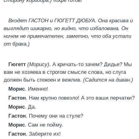
сторону коридора.)
Кофе готов!
Входят ГАСТОН и ГЮГЕТТ ДЮБУА. Она красива и
выглядит шикарно, но видно, что избалована. Он
ничем не примечателен, заметно, что оба устали
от брака.)
Гюгетт
(Морису)
. А кричать-то зачем? Дидье? Мы
вам не хозяева в строгом смысле слова, но слуга
должен быть спокоен и вежлив.
(Садится на диван.)
Морис
. Именно!
Гастон
. Нам крупно повезло! А это ваши перчатки?
Морис
. Да.
Гастон
. Почему они на стуле?
Морис
. Сам не пойму.
Гастон
. Заберите их!