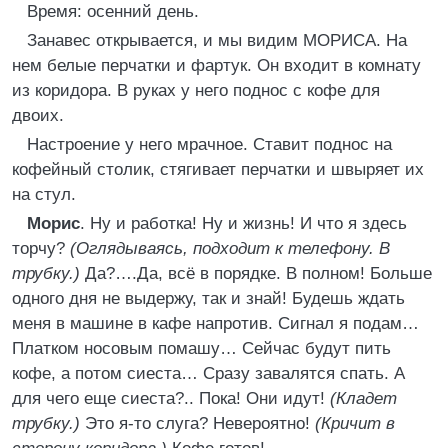
Время: осенний день.
Занавес открывается, и мы видим МОРИСА. На
нем белые перчатки и фартук. Он входит в комнату
из коридора. В руках у него поднос с кофе для
двоих.
Настроение у него мрачное. Ставит поднос на
кофейный столик, стягивает перчатки и швыряет их
на стул.
Морис
. Ну и работка! Ну и жизнь! И что я здесь
торчу?
(Оглядываясь, подходит к телефону. В
трубку.)
Да?….Да, всё в порядке. В полном! Больше
одного дня не выдержу, так и знай! Будешь ждать
меня в машине в кафе напротив. Сигнал я подам…
Платком носовым помашу… Сейчас будут пить
кофе, а потом сиеста… Сразу завалятся спать. А
для чего еще сиеста?.. Пока! Они идут!
(Кладет
трубку.)
Это я-то слуга? Невероятно!
(Кричит в