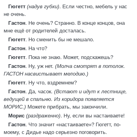
Гюгетт
(надув губки)
. Если честно, мебель у нас
не очень.
Гастон
. Не очень? Странно. В конце концов, она
мне ещё от родителей досталась.
Гюгетт
. Но сменить бы не мешало.
Гастон
. На что?
Гюгетт
. Пока не знаю. Может, подскажешь?
Гастон
. Ну, уж нет.
(Молча смотрят в потолок.
ГАСТОН насвистывает мелодию.)
Гюгетт
. Ну что, вздремнем?
Гастон
. Да, часок.
(Встают и идут к лестнице,
ведущей в спальню. Из коридора появляется
МОРИС.)
Можете прибрать, мы закончили.
Морис
(раздраженно)
. Ну, если вы настаиваете!
Гастон
. Что значит «настаиваете»? Гюгетт, по-
моему, с Дидье надо серьезно поговорить.