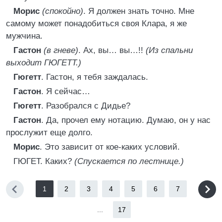
Морис
(спокойно)
. Я должен знать точно. Мне
самому может понадобиться своя Клара, я же
мужчина.
Гастон
(в гневе)
. Ах, вы… вы…!!
(Из спальни
выходит ГЮГЕТТ.)
Гюгетт
. Гастон, я тебя заждалась.
Гастон
. Я сейчас…
Гюгетт
. Разобрался с Дидье?
Гастон
. Да, прочел ему нотацию. Думаю, он у нас
прослужит еще долго.
Морис
. Это зависит от кое-каких условий.
ГЮГЕТ. Каких?
(Спускается по лестнице.)
1
2
3
4
5
6
7
...
17