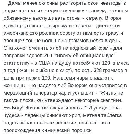
Дамы менее склонны растворять свои невзгоды в
водке и несут их к единственному человеку, законом
обязанному выслушивать стоны - к врачу. Вторая
дама предъявляет вырезку из газеты - диетологи
американского розлива советуют нам есть траву и
вообще чтоб не больше 45 граммов белка в день.
Она хочет сменить хлеб на подножный корм - для
поправки здоровья. Привожу ей официальную
статистику - в США на душу потребляют 120 кг мяса
в год (куры и рыба не в счет), то есть 328 граммов в
день при норме 100. Hа время чары спадают с
женщины - но надолго ли? Вечером она уставится в
мерцающий генератор чар и услышит - "Жизнь не
так уж плоха, как утверждают некоторые скептики.
Ей-Богу! Жизнь не так уж и плоха!" И увидит она
чудеса - леденцы снимают хрип, мятная таблетка
подсказывает свежее решение, неизвестного
происхождения химический порошок