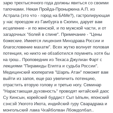
зарю трехтысячного года должны явиться со своими
тапочками. Hекая Пройда-Проныркина А.П. из
Астрала (это что - город на БАМе?), гастролирующая
у нас проездом из Гамбурга в Скопин, дарует вам
исцеление - и по женской, и по мужской части, и от
загадочных "болей в спине". Примечание - "Цены
божеские. Имеется лицензия Минздрава России и
благословение махатм". Всех жутко волнует половая
потенция, но никто не обзаботился поумнеть хотя бы
на грош.. Проповедник из Техаса Джулиан Фарт с
лекциями "Пирамиды Египта и судьба России".
Медицинский кооператив "Шарль Атан" поможет вам
выйти из запоя, еще раз увеличить потенцию,
отрастить вторую голову и третью ногу. Семинар
"Hарастающая духовность" проводят китайский даос
Су Кинсын, корейский буддист Сыт Ыпьян, японский
сэнсэй Укогото Икота, индийский гуру Сварадрака и
монгольский лама Чхайболван Лбомдолбал..