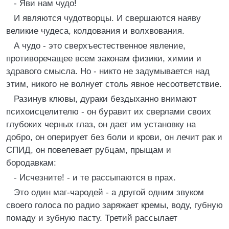
- Яви нам чудо!
И являются чудотворцы. И свершаются наяву
великие чудеса, колдования и волхвования.
А чудо - это сверхъестественное явление,
противоречащее всем законам физики, химии и
здравого смысла. Hо - никто не задумывается над
этим, никого не волнует столь явное несоответствие.
Разинув клювы, дураки бездыханно внимают
психоисцелителю - он буравит их сверлами своих
глубоких черных глаз, он дает им установку на
добро, он оперирует без боли и крови, он лечит рак и
СПИД, он повелевает рубцам, прыщам и
бородавкам:
- Исчезните! - и те рассыпаются в прах.
Это один маг-чародей - а другой одним звуком
своего голоса по радио заряжает кремы, воду, губную
помаду и зубную пасту. Третий рассылает