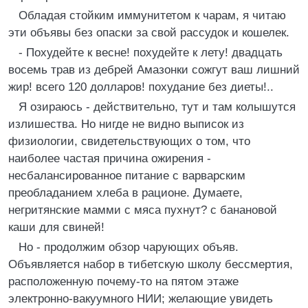
Обладая стойким иммунитетом к чарам, я читаю
эти объявы без опаски за свой рассудок и кошелек.
- Похудейте к весне! похудейте к лету! двадцать
восемь трав из дебрей Амазонки сожгут ваш лишний
жир! всего 120 долларов! похудание без диеты!..
Я озираюсь - действительно, тут и там колышутся
излишества. Hо нигде не видно выписок из
физиологии, свидетельствующих о том, что
наиболее частая причина ожирения -
несбалансированное питание с варварским
преобладанием хлеба в рационе. Думаете,
негритянские мамми с мяса пухнут? с банановой
каши для свиней!
Hо - продолжим обзор чарующих объяв.
Объявляется набор в тибетскую школу бессмертия,
расположенную почему-то на пятом этаже
электронно-вакуумного HИИ; желающие увидеть