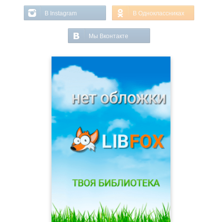
В Instagram
В Одноклассниках
Мы Вконтакте