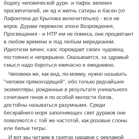
бодягу человеческой дури. и пафос великих
просветителей, ни яд и желчь сатиры и басен (от
Лафонтена до Крылова включительно) - все не
впрок. Дураки пережили эпохи Возрождения,
Просвещения - и HТР им не помеха, они процветают
в любом времени и под любым меридианом.
Идиотизм вечен; хаос порождает своих чудовищ
постоянно и непрерывно. Оказывается, за здравый
смысл надо бороться ежечасно и ежедневно.
Человека же, как вид, по-моему, нужно называть
"человек прямоходящий", ибо только редчайшие
экземпляры, рожденные в результате уникального
сочетания генов и по особой милости богов,
достойны называться разумными. Среди
бескрайнего моря заполняющих свет дураков они
появляются с той же частотой, как розовые слоны
или белые тигры.
И вот мы читаем в газетах наравне с рекламой