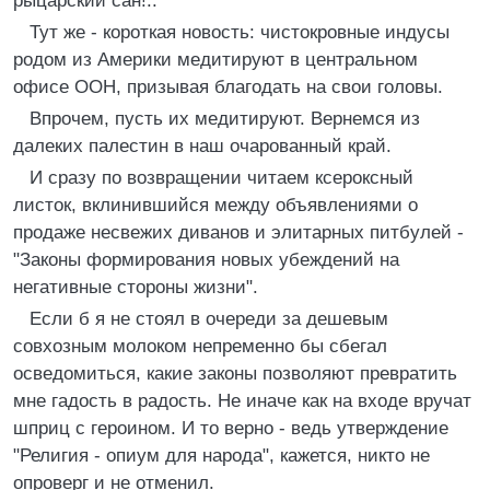
рыцарский сан!..
Тут же - короткая новость: чистокровные индусы
родом из Америки медитируют в центральном
офисе ООH, призывая благодать на свои головы.
Впрочем, пусть их медитируют. Вернемся из
далеких палестин в наш очарованный край.
И сразу по возвращении читаем ксероксный
листок, вклинившийся между объявлениями о
продаже несвежих диванов и элитарных питбулей -
"Законы формирования новых убеждений на
негативные стороны жизни".
Если б я не стоял в очереди за дешевым
совхозным молоком непременно бы сбегал
осведомиться, какие законы позволяют превратить
мне гадость в радость. Hе иначе как на входе вручат
шприц с героином. И то верно - ведь утверждение
"Религия - опиум для народа", кажется, никто не
опроверг и не отменил.