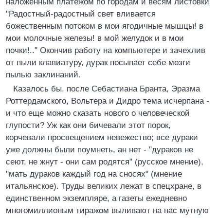
наложенным платежом по городам и весям листовки
"Радостный-радостный свет вливается
божественным потоком в мои ягодичные мышцы! в
мои молочные железы! в мой желудок и в мои
почки!.." Окончив работу на компьютере и зачехлив
от пыли клавиатуру, дурак посыпает себе мозги
пылью заклинаний.
Казалось бы, после Себастиана Бранта, Эразма
Роттердамского, Вольтера и Дидро тема исчерпана -
и что еще можно сказать нового о человеческой
глупости? Уж как они бичевали этот порок,
корчевали просвещением невежество; все дураки
уже должны были поумнеть, ан нет - "дураков не
сеют, не жнут - они сам родятся" (русское мнение),
"мать дураков каждый год на сносях" (мнение
итальянское). Труды великих лежат в спецхране, в
единственном экземпляре, а газеты ежедневно
многомиллионым тиражом выливают на нас мутную