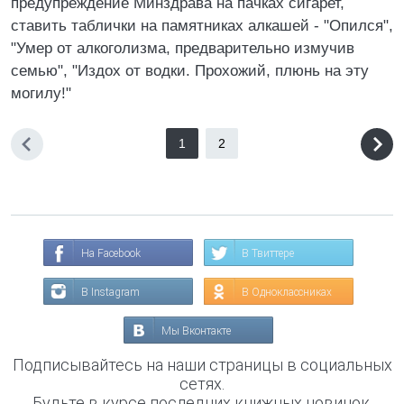
предупреждение Минздрава на пачках сигарет,
ставить таблички на памятниках алкашей - "Опился",
"Умер от алкоголизма, предварительно измучив
семью", "Издох от водки. Прохожий, плюнь на эту
могилу!"
1
2
На Facebook
В Твиттере
В Instagram
В Одноклассниках
Мы Вконтакте
Подписывайтесь на наши страницы в социальных
сетях.
Будьте в курсе последних книжных новинок,