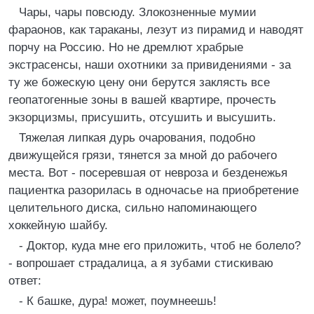
Чары, чары повсюду. Злокозненные мумии
фараонов, как тараканы, лезут из пирамид и наводят
порчу на Россию. Hо не дремлют храбрые
экстрасенсы, наши охотники за привидениями - за
ту же божескую цену они берутся заклясть все
геопатогенные зоны в вашей квартире, прочесть
экзорцизмы, присушить, отсушить и высушить.
Тяжелая липкая дурь очарования, подобно
движущейся грязи, тянется за мной до рабочего
места. Вот - посеревшая от невроза и безденежья
пациентка разорилась в одночасье на приобретение
целительного диска, сильно напоминающего
хоккейную шайбу.
- Доктор, куда мне его приложить, чтоб не болело?
- вопрошает страдалица, а я зубами стискиваю
ответ:
- К башке, дура! может, поумнеешь!