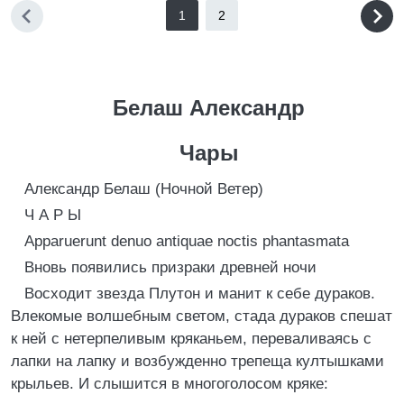
1
2
Белаш Александр
Чары
Александр Белаш (Hочной Ветер)
Ч А Р Ы
Apparuerunt denuo antiquae noctis phantasmata
Вновь появились призраки древней ночи
Восходит звезда Плутон и манит к себе дураков.
Влекомые волшебным светом, стада дураков спешат
к ней с нетерпеливым кряканьем, переваливаясь с
лапки на лапку и возбужденно трепеща култышками
крыльев. И слышится в многоголосом кряке: