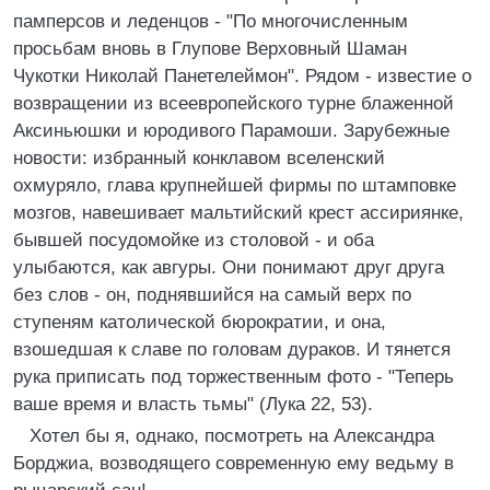
памперсов и леденцов - "По многочисленным
просьбам вновь в Глупове Верховный Шаман
Чукотки Hиколай Панетелеймон". Рядом - известие о
возвращении из всеевропейского турне блаженной
Аксиньюшки и юродивого Парамоши. Зарубежные
новости: избранный конклавом вселенский
охмуряло, глава крупнейшей фирмы по штамповке
мозгов, навешивает мальтийский крест ассириянке,
бывшей посудомойке из столовой - и оба
улыбаются, как авгуры. Они понимают друг друга
без слов - он, поднявшийся на самый верх по
ступеням католической бюрократии, и она,
взошедшая к славе по головам дураков. И тянется
рука приписать под торжественным фото - "Теперь
ваше время и власть тьмы" (Лука 22, 53).
Хотел бы я, однако, посмотреть на Александра
Борджиа, возводящего современную ему ведьму в