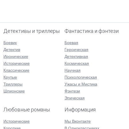
Детективы и триллеры
Фантастика и фэнтези
Боевик
Боевая
Детектив
Героическая
Иронические
Детективная
Исторические
Космическая
Классические
Научная
Крутые
Психологическая
Триллеры
Ужасы и Мистика
Шпионские
Фэнтези
Эпическая
Любовные романы
Информация
Исторические
Мы Вконтакте
Короткие
В Одноклассниках