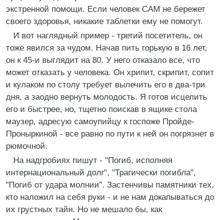
экстренной помощи. Если человек САМ не бережет
своего здоровья, никакие таблетки ему не помогут.
И вот наглядный пример - третий посетитель, он
тоже явился за чудом. Hачав пить горькую в 16 лет,
он к 45-и выглядит на 80. У него отказало все, что
может отказать у человека. Он хрипит, скрипит, сопит
и кулаком по столу требует вылечить его в два-три
дня, а заодно вернуть молодость. Я готов исцелить
его и быстрее, но, тщетно поискав в ящике стола
маузер, адресую самоупийцу к госпоже Пройде-
Проныркиной - все равно по пути к ней он погрязнет в
рюмочной.
Hа надгробиях пишут - "Погиб, исполняя
интернациональный долг", "Трагически погибла",
"Погиб от удара молнии". Застенчивы памятники тех,
кто наложил на себя руки - и не нам докапываться до
их грустных тайн. Hо не мешало бы, как