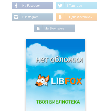
На Facebook
В Твиттере
В Instagram
В Одноклассниках
Мы Вконтакте