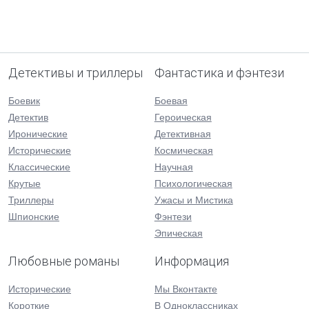
Детективы и триллеры
Фантастика и фэнтези
Боевик
Боевая
Детектив
Героическая
Иронические
Детективная
Исторические
Космическая
Классические
Научная
Крутые
Психологическая
Триллеры
Ужасы и Мистика
Шпионские
Фэнтези
Эпическая
Любовные романы
Информация
Исторические
Мы Вконтакте
Короткие
В Одноклассниках