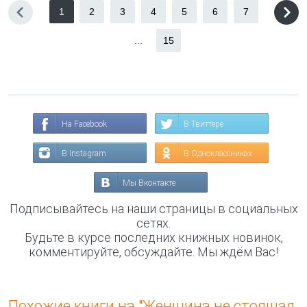
1
2
3
4
5
6
7
...
15
На Facebook
В Твиттере
В Instagram
В Одноклассниках
Мы Вконтакте
Подписывайтесь на наши страницы в социальных
сетях.
Будьте в курсе последних книжных новинок,
комментируйте, обсуждайте. Мы ждём Вас!
Похожие книги на "Женщина не стоящая