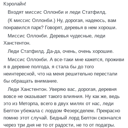
Кэролайн!
Входят миссис Оллонби и леди Статфилд.
(К миссис Оллонби.) Ну, дорогая, надеюсь, вам
понравился парк? Говорят, деревья в нем хороши.
Миссис Оллонби. Деревья чудесные, леди
Ханстентон.
Леди Статфилд. Да-да, очень, очень хорошие.
Миссис Оллонби. А все-таки мне кажется, проживи
я в деревне полгода, я стала бы до того
неинтересной, что на меня решительно перестали
бы обращать внимание.
Леди Ханстентон. Уверяю вас, дорогая, деревня
вовсе не оказывает такого влияния. Ну как же, ведь
это из Меторпа, всего в двух милях от нас, леди
Белтон убежала с лордом Фезерсделем. Прекрасно
помню этот случай. Бедный лорд Белтон скончался
через три дня не то от радости, не то от подагры.