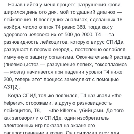
Начавшийся у меня процесс разрушения крови
ширился день ото дня, мой тогдашний диагноз —
лейкопения. В последних анализах, сделанных 18
ноября, число клеток Т4 равно 368, тогда как у
здорового человека их от 500 до 2000. Т4 — та
разновидность лейкоцитов, которую вирус СПИДа
разрушает в первую очередь, постепенно ослабляя
иммунную защиту организма. Окончательный распад
(пневмоцистоз — разрушение легких, токсоплазмоз
— мозга) начинается при падении уровня Т4 ниже
200, теперь этот процесс замедляют с помощью
АЗТ[2].
Когда СПИД только появился, Т4 называли «the
helpers», сторожами, а другую разновидность
лейкоцитов, Т8, — «the killers», убийцами. До того
как заговорили о СПИДе, один изобретатель
электронных игр показал на экране его
распространение в крови. Он придумал игру для