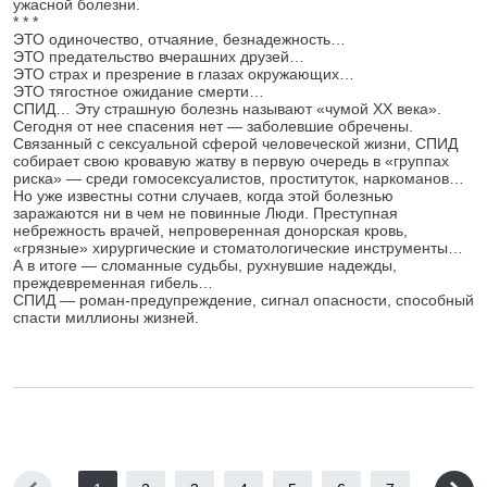
ужасной болезни.
* * *
ЭТО одиночество, отчаяние, безнадежность…
ЭТО предательство вчерашних друзей…
ЭТО страх и презрение в глазах окружающих…
ЭТО тягостное ожидание смерти…
СПИД… Эту страшную болезнь называют «чумой XX века».
Сегодня от нее спасения нет — заболевшие обречены.
Связанный с сексуальной сферой человеческой жизни, СПИД
собирает свою кровавую жатву в первую очередь в «группах
риска» — среди гомосексуалистов, проституток, наркоманов…
Но уже известны сотни случаев, когда этой болезнью
заражаются ни в чем не повинные Люди. Преступная
небрежность врачей, непроверенная донорская кровь,
«грязные» хирургические и стоматологические инструменты…
А в итоге — сломанные судьбы, рухнувшие надежды,
преждевременная гибель…
СПИД — роман-предупреждение, сигнал опасности, способный
спасти миллионы жизней.