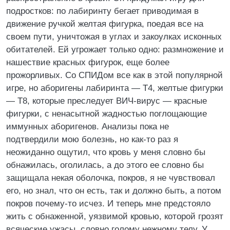
подростков: по лабиринту бегает приводимая в
движение ручкой желтая фигурка, поедая все на
своем пути, уничтожая в углах и закоулках исконных
обитателей. Ей угрожает только одно: размножение и
нашествие красных фигурок, еще более
прожорливых. Со СПИДом все как в этой популярной
игре, но аборигены лабиринта — Т4, желтые фигурки
— Т8, которые преследует ВИЧ-вирус — красные
фигурки, с ненасытной жадностью поглощающие
иммунных аборигенов. Анализы пока не
подтвердили мою болезнь, но как-то раз я
неожиданно ощутил, что кровь у меня словно бы
обнажилась, оголилась, а до этого ее словно бы
защищала некая оболочка, покров, я не чувствовал
его, но знал, что он есть, так и должно быть, а потом
покров почему-то исчез. И теперь мне предстояло
жить с обнаженной, уязвимой кровью, которой грозят
всяческие ужасы, словно голому нежному телу. У