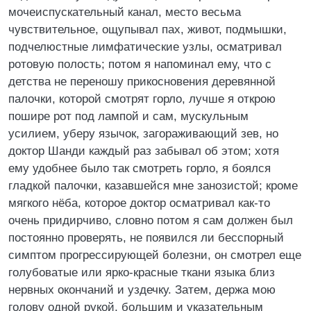
мочеиспускательный канал, место весьма
чувствительное, ощупывал пах, живот, подмышки,
подчелюстные лимфатические узлы, осматривал
ротовую полость; потом я напоминал ему, что с
детства не переношу прикосновения деревянной
палочки, которой смотрят горло, лучше я открою
пошире рот под лампой и сам, мускульным
усилием, уберу язычок, загораживающий зев, но
доктор Шанди каждый раз забывал об этом; хотя
ему удобнее было так смотреть горло, я боялся
гладкой палочки, казавшейся мне занозистой; кроме
мягкого нёба, которое доктор осматривал как-то
очень придирчиво, словно потом я сам должен был
постоянно проверять, не появился ли бесспорный
симптом прогрессирующей болезни, он смотрел еще
голубоватые или ярко-красные ткани языка близ
нервных окончаний и уздечку. Затем, держа мою
голову одной рукой, большим и указательным