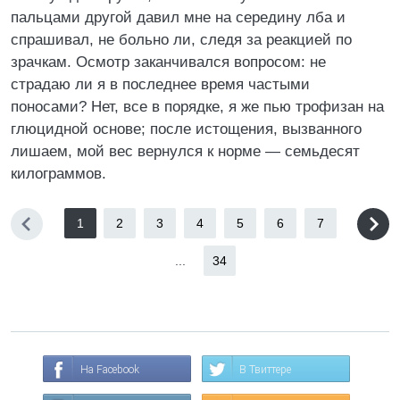
пальцами другой давил мне на середину лба и
спрашивал, не больно ли, следя за реакцией по
зрачкам. Осмотр заканчивался вопросом: не
страдаю ли я в последнее время частыми
поносами? Нет, все в порядке, я же пью трофизан на
глюцидной основе; после истощения, вызванного
лишаем, мой вес вернулся к норме — семьдесят
килограммов.
1
2
3
4
5
6
7
...
34
На Facebook
В Твиттере