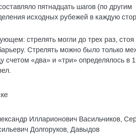
оставляло пятнадцать шагов (по другим
еделения исходных рубежей в каждую сто
ующем: стрелять могли до трех раз, стоя
к барьеру. Стрелять можно было только ме
у счетом «два» и «три» определялось в 
рел.
ске
лександр Илларионович Васильчиков, Се
сильевич Долгоруков, Давыдов