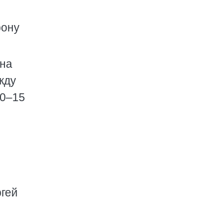
рону
 на
жду
10–15
ргей