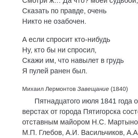
Смотри ж… Да что? моей судьбой,
Сказать по правде, очень
Никто не озабочен.
А если спросит кто-нибудь
Ну, кто бы ни спросил,
Скажи им, что навылет в грудь
Я пулей ранен был.
Михаил Лермонтов
Завещание
(1840)
Пятнадцатого июля 1841 года 
верстах от города Пятигорска сос
отставным майором Н.С. Мартынов
М.П. Глебов, А.И. Васильчиков, А.