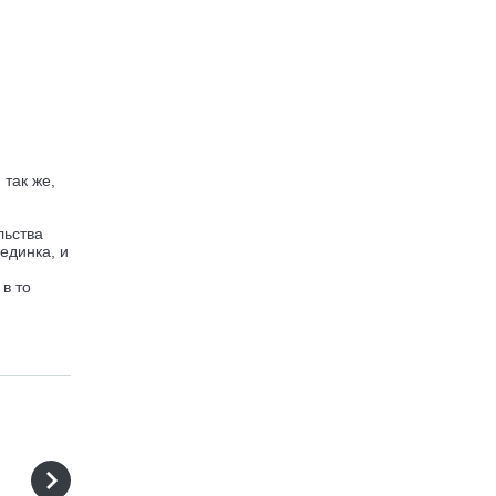
 так же,
льства
единка, и
в то