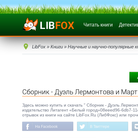
Читать книги
Детекти
LibFox
»
Книги
»
Научные и научно-популярные к
Сборник - Дуэль Лермонтова и Мар
Здесь можно купить и скачать " Сборник - Дуэль Лермонт
издательство Литагент «Белый город»08eeed96-6db7-11
отрывок из книги на сайте LibFox.Ru (ЛибФокс) или про
На Facebook
В Твиттере