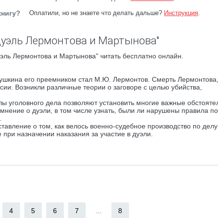
книгу?
Оплатили, но не знаете что делать дальше?
Инструкция
.
Дуэль Лермонтова и Мартынова"
эль Лермонтова и Мартынова" читать бесплатно онлайн.
 Пушкина его преемником стал М.Ю. Лермонтов. Смерть Лермонтова,
сии. Возникли различные теории о заговоре с целью убийства,
 уголовного дела позволяют установить многие важные обстояте
мнение о дуэли, в том числе узнать, были ли нарушены правила по
.
тавление о том, как велось военно-судебное производство по делу 
 при назначении наказания за участие в дуэли.
4
5
6
7
...
8