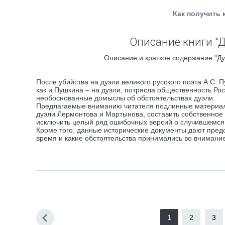
Как получить 
Описание книги "
Описание и краткое содержание "Ду
После убийства на дуэли великого русского поэта А.С.
как и Пушкина – на дуэли, потрясла общественность Рос
необоснованные домыслы об обстоятельствах дуэли.
Предлагаемые вниманию читателя подлинные материалы
дуэли Лермонтова и Мартынова, составить собственное 
исключить целый ряд ошибочных версий о случившемся
Кроме того, данные исторические документы дают предс
время и какие обстоятельства принимались во внимание
1
2
3