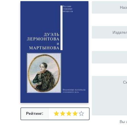
Наз
Издател
Ск
Рейтинг:
Вы 