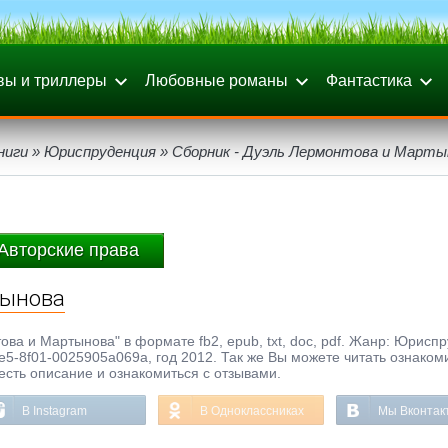
вы и триллеры
Любовные романы
Фантастика
ниги
»
Юриспруденция
» Сборник - Дуэль Лермонтова и Марты
Авторские права
тынова
ова и Мартынова" в формате fb2, epub, txt, doc, pdf. Жанр: Юрисп
e5-8f01-0025905a069a, год 2012. Так же Вы можете читать ознако
честь описание и ознакомиться с отзывами.
В Instagram
В Одноклассниках
Мы Вконтак