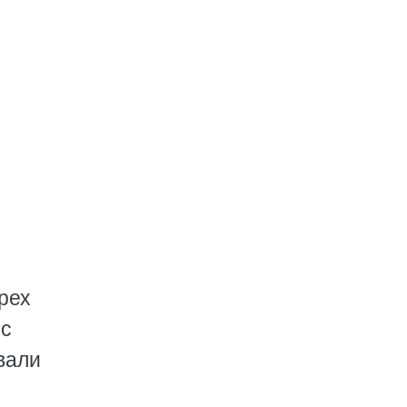
рех
 с
вали