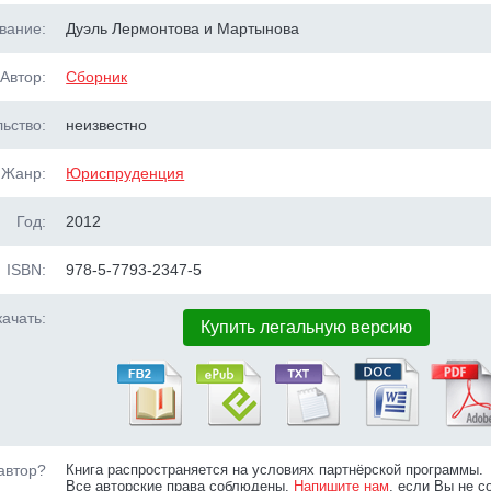
вание:
Дуэль Лермонтова и Мартынова
Автор:
Сборник
ьство:
неизвестно
Жанр:
Юриспруденция
Год:
2012
ISBN:
978-5-7793-2347-5
ачать:
Купить легальную версию
автор?
Книга распространяется на условиях партнёрской программы.
Все авторские права соблюдены.
Напишите нам
, если Вы не с