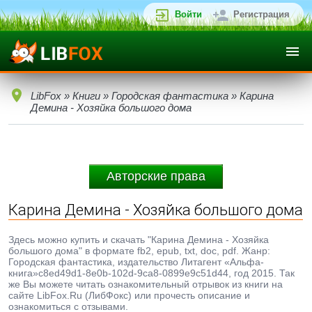
Войти
Регистрация
LibFox
»
Книги
»
Городская фантастика
» Карина
Демина - Хозяйка большого дома
Авторские права
Карина Демина - Хозяйка большого дома
Здесь можно купить и скачать "Карина Демина - Хозяйка
большого дома" в формате fb2, epub, txt, doc, pdf. Жанр:
Городская фантастика, издательство Литагент «Альфа-
книга»c8ed49d1-8e0b-102d-9ca8-0899e9c51d44, год 2015. Так
же Вы можете читать ознакомительный отрывок из книги на
сайте LibFox.Ru (ЛибФокс) или прочесть описание и
ознакомиться с отзывами.