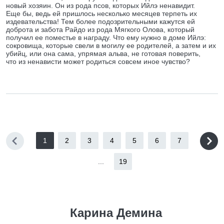
новый хозяин. Он из рода псов, которых Ийлэ ненавидит.
Еще бы, ведь ей пришлось несколько месяцев терпеть их
издевательства! Тем более подозрительными кажутся ей
доброта и забота Райдо из рода Мягкого Олова, который
получил ее поместье в награду. Что ему нужно в доме Ийлэ:
сокровища, которые свели в могилу ее родителей, а затем и их
убийц, или она сама, упрямая альва, не готовая поверить,
что из ненависти может родиться совсем иное чувство?
1
2
3
4
5
6
7
...
19
Карина Демина