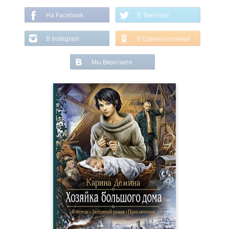
На Facebook
В Твиттере
В Instagram
В Одноклассниках
Мы Вконтакте