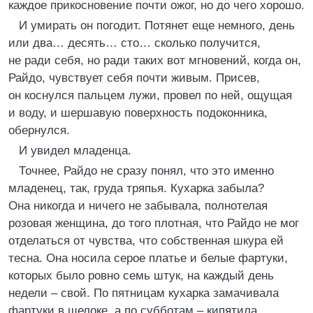
каждое прикосновение почти ожог, но до чего хорошо.
И умирать он погодит. Потянет еще немного, день
или два… десять… сто… сколько получится,
не ради себя, но ради таких вот мгновений, когда он,
Райдо, чувствует себя почти живым. Присев,
он коснулся пальцем лужи, провел по ней, ощущая
и воду, и шершавую поверхность подоконника,
обернулся.
И увидел младенца.
Точнее, Райдо не сразу понял, что это именно
младенец, так, груда тряпья. Кухарка забыла?
Она никогда и ничего не забывала, полнотелая
розовая женщина, до того плотная, что Райдо не мог
отделаться от чувства, что собственная шкура ей
тесна. Она носила серое платье и белые фартуки,
которых было ровно семь штук, на каждый день
недели – свой. По пятницам кухарка замачивала
фартуки в щелоке, а по субботам – кипятила.