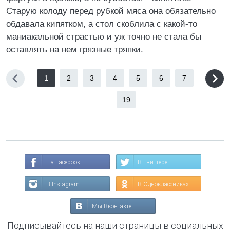
Старую колоду перед рубкой мяса она обязательно
обдавала кипятком, а стол скоблила с какой-то
маниакальной страстью и уж точно не стала бы
оставлять на нем грязные тряпки.
1
2
3
4
5
6
7
...
19
На Facebook
В Твиттере
В Instagram
В Одноклассниках
Мы Вконтакте
Подписывайтесь на наши страницы в социальных