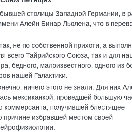
, бывшей столицы Западной Германии, в 
имени Алейн Бинар Льолена, что в перево
так, не по собственной прихоти, а выпол
я всего Тайрийского Союза, так и для н
ра, бедного, малоизвестного, одного из б
ров нашей Галактики.
нечно, ничего этого не знали. Для них А
ась мексиканкой, проведшей большую ча
о коммерсанта, получившей блестящее
то причине избравшей местом своей
нейрофизиологии.