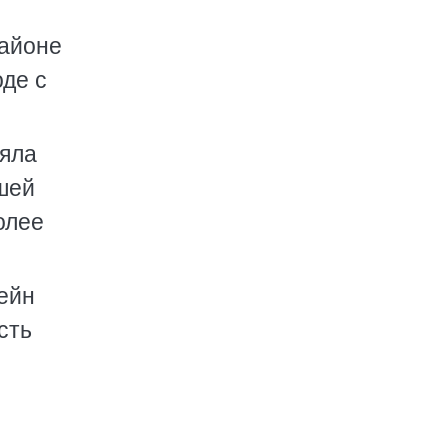
районе
де с
няла
ашей
олее
лейн
сть