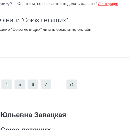
книгу?
Оплатили, но не знаете что делать дальше?
Инструкция
.
 книги "Союз летящих"
ание "Союз летящих" читать бесплатно онлайн.
4
5
6
7
...
71
 Юльевна Завацкая
Союз летящих