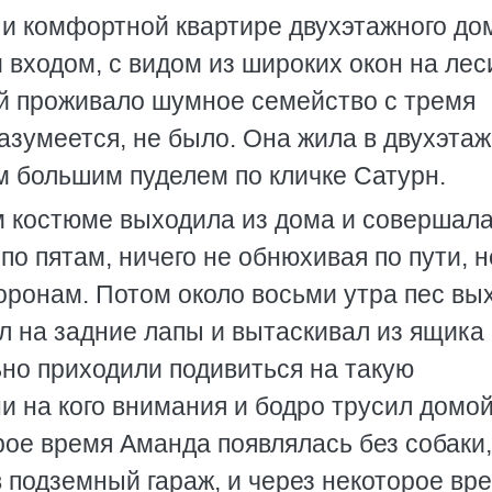
и комфортной квартире двухэтажного до
 входом, с видом из широких окон на ле
ой проживало шумное семейство с тремя
разумеется, не было. Она жила в двухэта
м большим пуделем по кличке Сатурн.
м костюме выходила из дома и совершал
по пятам, ничего не обнюхивая по пути, н
торонам. Потом около восьми утра пес вы
ал на задние лапы и вытаскивал из ящика
ьно приходили подивиться на такую
и на кого внимания и бодро трусил домой
рое время Аманда появлялась без собаки,
 подземный гараж, и через некоторое вр