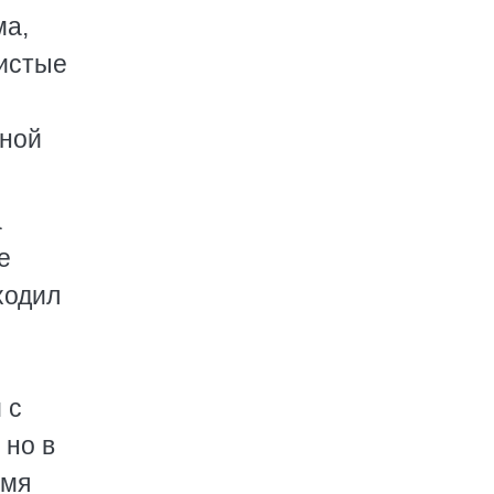
ма,
систые
жной
а
е
ходил
 с
 но в
емя