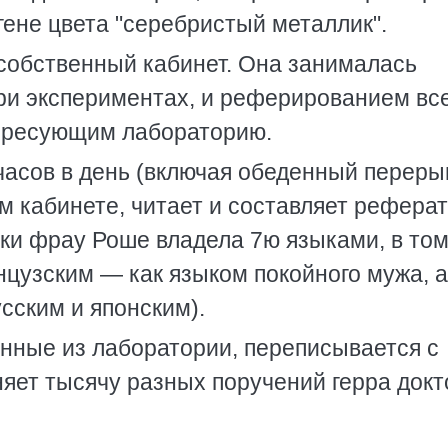
ене цвета "серебристый металлик".
собственный кабинет. Она занималась
ри экспериментах, и реферированием вс
тересующим лабораторию.
9 часов в день (включая обеденный переры
м кабинете, читает и составляет рефера
ки фрау Роше владела 7ю языками, в то
нцузским — как языком покойного мужа, а
сским и японским).
енные из лаборатории, переписывается с
яет тысячу разных поручений герра докт