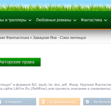
вы и триллеры
Любовные романы
Фантастика
ная Фантастика
» Завацкая Яна - Союз летящих
Авторские права
ящих" в формате fb2, epub, txt, doc, pdf. Жанр: Научная Фантастик
а сайте LibFox.Ru (ЛибФокс) или прочесть описание и ознакомитьс
В Instagram
В Одноклассниках
Мы Вконтак