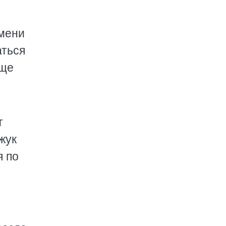
имени
аться
бще
т
жук
я по