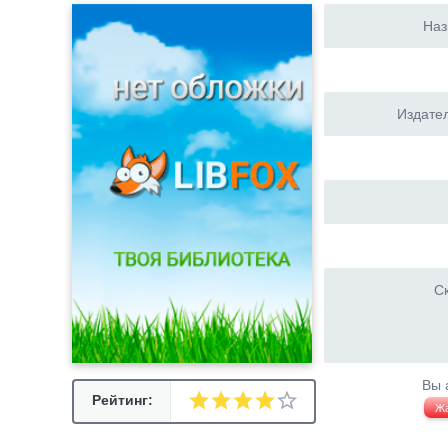
Наз
Издател
Ск
Вы 
Рейтинг:
Ж