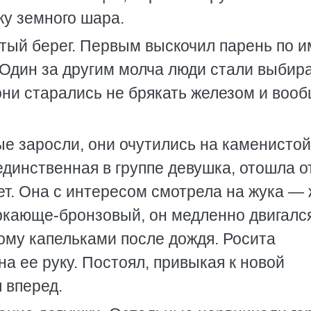
ку земного шара.
стый берег. Первым выскочил парень по 
 Один за другим молча люди стали выбир
они старались не брякать железом и воо
е заросли, они очутились на каменистой
единственная в группе девушка, отошла о
т. Она с интересом смотрела на жука — 
ркающе-бронзовый, он медленно двигалс
ому капельками после дождя. Росита
на ее руку. Постоял, привыкая к новой
 вперед.