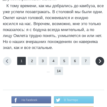
К тому времени, как мы добрались до камбуза, все
уже успели позавтракать. В столовой мы были одни.
Омлет качал головой, посмеивался и ехидно
косился на нас. Впрочем, возможно, мне это только
показалось: я с бодуна всегда мнительный, а по
лицу Омлета трудно понять, ухмыляется он или нет.
Но о наших вчерашних похождениях он наверняка
знал, как и все остальные.
1
2
3
4
5
6
7
...
14
На Facebook
В Твиттере