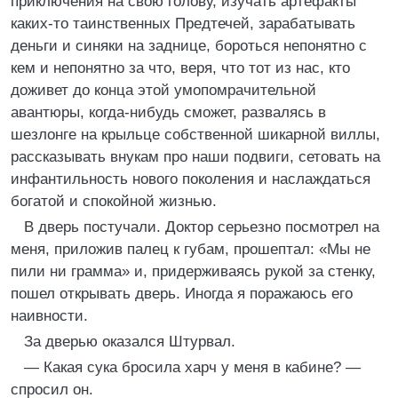
приключения на свою голову, изучать артефакты
каких-то таинственных Предтечей, зарабатывать
деньги и синяки на заднице, бороться непонятно с
кем и непонятно за что, веря, что тот из нас, кто
доживет до конца этой умопомрачительной
авантюры, когда-нибудь сможет, развалясь в
шезлонге на крыльце собственной шикарной виллы,
рассказывать внукам про наши подвиги, сетовать на
инфантильность нового поколения и наслаждаться
богатой и спокойной жизнью.
В дверь постучали. Доктор серьезно посмотрел на
меня, приложив палец к губам, прошептал: «Мы не
пили ни грамма» и, придерживаясь рукой за стенку,
пошел открывать дверь. Иногда я поражаюсь его
наивности.
За дверью оказался Штурвал.
— Какая сука бросила харч у меня в кабине? —
спросил он.