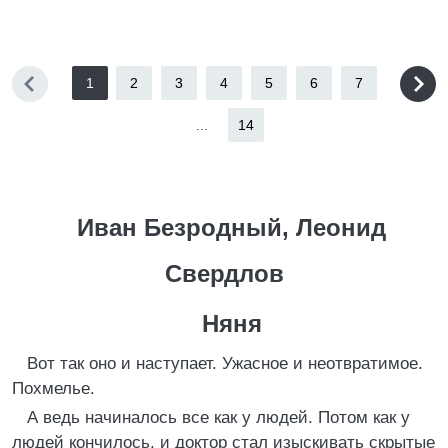
1
2
3
4
5
6
7
...
14
Иван Безродный, Леонид
Свердлов
Няня
Вот так оно и наступает. Ужасное и неотвратимое.
Похмелье.
А ведь начиналось все как у людей. Потом как у
людей кончилось, и доктор стал изыскивать скрытые