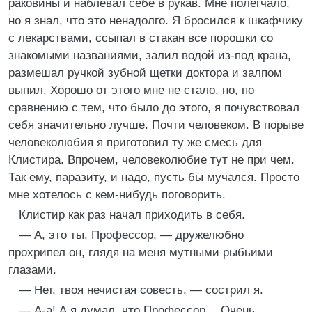
раковины и наблевал себе в рукав. Мне полегчало,
но я знал, что это ненадолго. Я бросился к шкафчику
с лекарствами, ссыпал в стакан все порошки со
знакомыми названиями, залил водой из-под крана,
размешал ручкой зубной щетки доктора и залпом
выпил. Хорошо от этого мне не стало, но, по
сравнению с тем, что было до этого, я почувствовал
себя значительно лучше. Почти человеком. В порыве
человеколюбия я приготовил ту же смесь для
Клистира. Впрочем, человеколюбие тут не при чем.
Так ему, паразиту, и надо, пусть бы мучался. Просто
мне хотелось с кем-нибудь поговорить.
Клистир как раз начал приходить в себя.
— А, это ты, Профессор, — дружелюбно
прохрипел он, глядя на меня мутными рыбьими
глазами.
— Нет, твоя нечистая совесть, — сострил я.
— А-а! А я думал, что Профессор… Очень