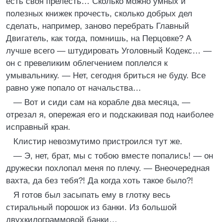
есть своя прелесть… Сколько можно умных и
полезных книжек прочесть, сколько добрых дел
сделать, например, заново перебрать Главный
Двигатель, как тогда, помнишь, на Перцовке? А
лучше всего — штудировать Уголовный Кодекс… —
он с превеликим облегчением поплелся к
умывальнику. — Нет, сегодня бриться не буду. Все
равно уже попало от начальства…
— Вот и сиди сам на корабле два месяца, —
отрезал я, опережая его и подскакивая под наиболее
исправный кран.
Клистир невозмутимо пристроился тут же.
— Э, нет, брат, мы с тобою вместе попались! — он
дружески похлопал меня по плечу. — Внеочередная
вахта, да без тебя?! Да когда хоть такое было?!
Я готов был засыпать ему в глотку весь
стиральный порошок из банки. Из большой
двухкилограммовой банки…