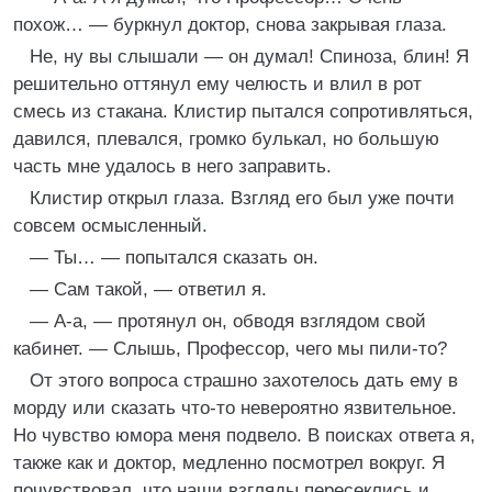
похож… — буркнул доктор, снова закрывая глаза.
Не, ну вы слышали — он думал! Спиноза, блин! Я
решительно оттянул ему челюсть и влил в рот
смесь из стакана. Клистир пытался сопротивляться,
давился, плевался, громко булькал, но большую
часть мне удалось в него заправить.
Клистир открыл глаза. Взгляд его был уже почти
совсем осмысленный.
— Ты… — попытался сказать он.
— Сам такой, — ответил я.
— А-а, — протянул он, обводя взглядом свой
кабинет. — Слышь, Профессор, чего мы пили-то?
От этого вопроса страшно захотелось дать ему в
морду или сказать что-то невероятно язвительное.
Но чувство юмора меня подвело. В поисках ответа я,
также как и доктор, медленно посмотрел вокруг. Я
почувствовал, что наши взгляды пересеклись и