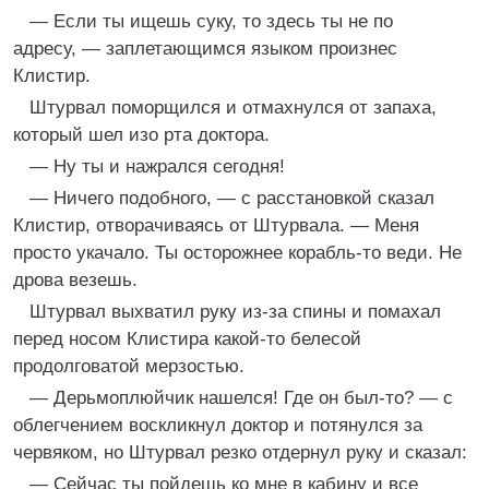
— Если ты ищешь суку, то здесь ты не по
адресу, — заплетающимся языком произнес
Клистир.
Штурвал поморщился и отмахнулся от запаха,
который шел изо рта доктора.
— Ну ты и нажрался сегодня!
— Ничего подобного, — с расстановкой сказал
Клистир, отворачиваясь от Штурвала. — Меня
просто укачало. Ты осторожнее корабль-то веди. Не
дрова везешь.
Штурвал выхватил руку из-за спины и помахал
перед носом Клистира какой-то белесой
продолговатой мерзостью.
— Дерьмоплюйчик нашелся! Где он был-то? — с
облегчением воскликнул доктор и потянулся за
червяком, но Штурвал резко отдернул руку и сказал:
— Сейчас ты пойдешь ко мне в кабину и все