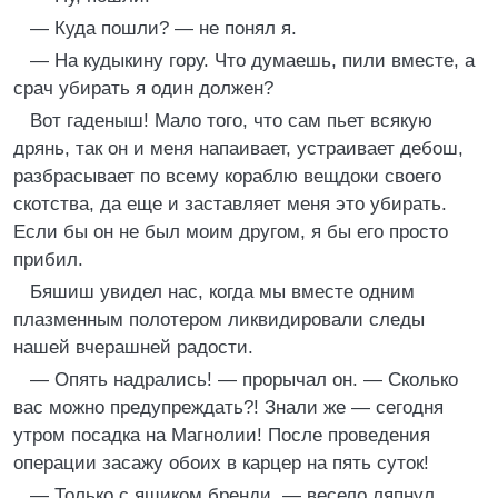
— Куда пошли? — не понял я.
— На кудыкину гору. Что думаешь, пили вместе, а
срач убирать я один должен?
Вот гаденыш! Мало того, что сам пьет всякую
дрянь, так он и меня напаивает, устраивает дебош,
разбрасывает по всему кораблю вещдоки своего
скотства, да еще и заставляет меня это убирать.
Если бы он не был моим другом, я бы его просто
прибил.
Бяшиш увидел нас, когда мы вместе одним
плазменным полотером ликвидировали следы
нашей вчерашней радости.
— Опять надрались! — прорычал он. — Сколько
вас можно предупреждать?! Знали же — сегодня
утром посадка на Магнолии! После проведения
операции засажу обоих в карцер на пять суток!
— Только с ящиком бренди, — весело ляпнул