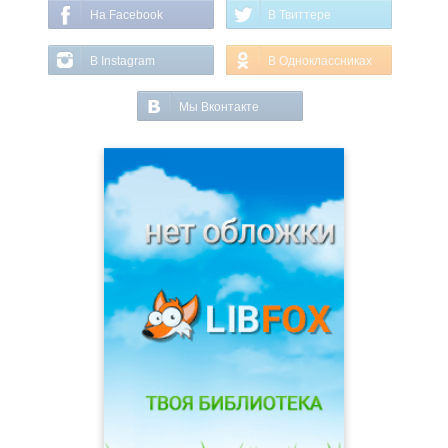
На Facebook
В Твиттере
В Instagram
В Одноклассниках
Мы Вконтакте