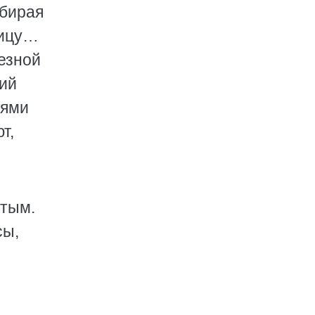
абирая
ницу…
езной
ний
аями
т,
утым.
сы,