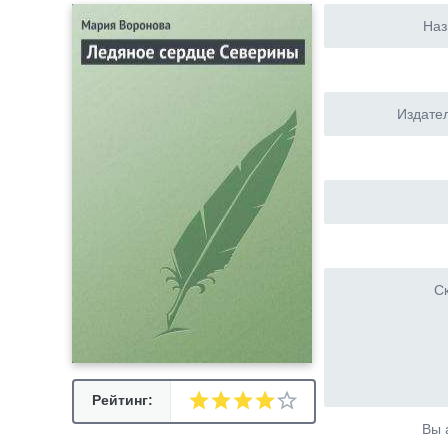
Наз
Издател
Ск
Рейтинг:
Вы 