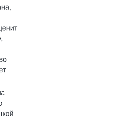
ана,
ценит
,
во
ет
ла
о
нкой