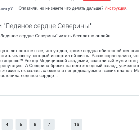
книгу?
Оплатили, но не знаете что делать дальше?
Инструкция
.
 "Ледяное сердце Северины"
"Ледяное сердце Северины" читать бесплатно онлайн.
дцать лет остынет все, что угодно, кроме сердца обиженной женщи
ить человеку, который испортил ей жизнь. Разве справедливо, чт
его хорошо?! Ректор Медицинской академии, счастливый муж и отец.
 репутацию. А Северина бросит на него холодный взгляд, усмехнет
олько жизнь оказалась сложнее и непредсказуемее всяких планов. Ме
 растопила ледяное сердце…
4
5
6
7
...
16