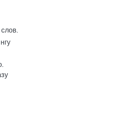
 слов.
Ингу
ю.
азу