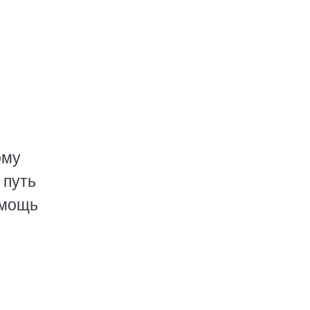
ому
 путь
омощь