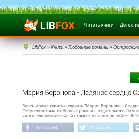
Читать книги
Детекти
LibFox
»
Книги
»
Любовные романы
»
Остросюже
Мария Воронова - Ледяное сердце 
Здесь можно купить и скачать "Мария Воронова - Ледяное
Остросюжетные любовные романы, издательство Литаге
читать ознакомительный отрывок из книги на сайте LibF
На Facebook
В Твиттере