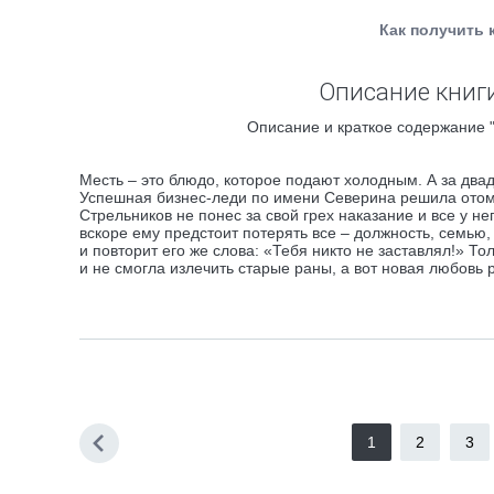
Как получить 
Описание книги
Описание и краткое содержание 
Месть – это блюдо, которое подают холодным. А за два
Успешная бизнес-леди по имени Северина решила отомст
Стрельников не понес за свой грех наказание и все у н
вскоре ему предстоит потерять все – должность, семью,
и повторит его же слова: «Тебя никто не заставлял!» Т
и не смогла излечить старые раны, а вот новая любовь
1
2
3