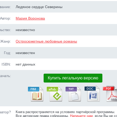
вание:
Ледяное сердце Северины
Автор:
Мария Воронова
ьство:
неизвестно
Жанр:
Остросюжетные любовные романы
Год:
неизвестен
ISBN:
нет данных
ачать:
Купить легальную версию
автор?
Книга распространяется на условиях партнёрской программы.
Все авторские права соблюдены.
Напишите нам
, если Вы не с