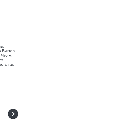
ны.
о Виктор
 Что ж,
ся
сть так