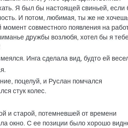
хать. Я был бы настоящей свиньей, если
ость. И потом, любимая, ты же не хочешь
ий момент совместного появления на раб
ниманье дружбы возлюбя, хотел бы я теб
!
смеялся. Инга сделала вид, будто ей весе
я.
ние, поцелуй, и Руслан помчался
ся стук колес.
ой и старой, потемневшей от времени
ла окно. С ее позиции было хорошо видн