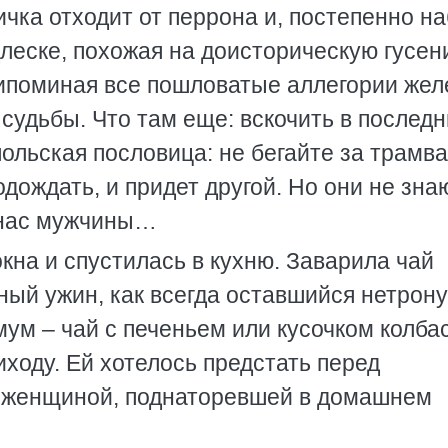
ичка отходит от перрона и, постепенно н
длеске, похожая на доисторическую гусе
рипоминая все пошловатые аллегории жел
 судьбы. Что там еще: вскочить в послед
ольская пословица: не бегайте за трамв
дождать, и придет другой. Но они не знаю
у нас мужчины…
кна и спустилась в кухню. Заварила чай
ный ужин, как всегда оставшийся нетрон
мум – чай с печеньем или кусочком колба
риходу. Ей хотелось предстать перед
, женщиной, поднаторевшей в домашнем