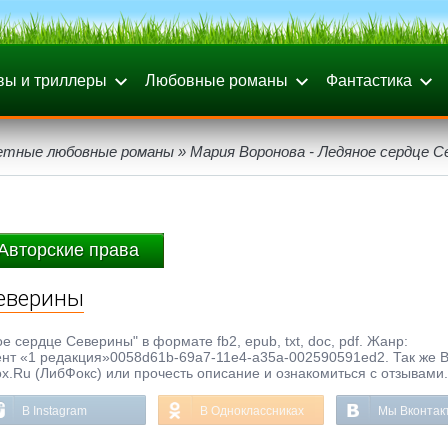
вы и триллеры
Любовные романы
Фантастика
тные любовные романы
» Мария Воронова - Ледяное сердце 
Авторские права
Северины
 сердце Северины" в формате fb2, epub, txt, doc, pdf. Жанр:
нт «1 редакция»0058d61b-69a7-11e4-a35a-002590591ed2. Так же 
ox.Ru (ЛибФокс) или прочесть описание и ознакомиться с отзывами.
В Instagram
В Одноклассниках
Мы Вконтак