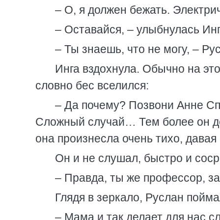
– О, я должен бежать. Электрич
– Оставайся, – улыбнулась Инга
– Ты знаешь, что не могу, – Ру
Инга вздохнула. Обычно на это
словно бес вселился:
– Да почему? Позвони Анне Сп
Сложный случай… Тем более он д
она произнесла очень тихо, давая
Он и не слушал, быстро и сос
– Правда, ты же профессор, за
Глядя в зеркало, Руслан пойма
– Мама и так делает для нас с