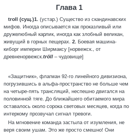
Глава 1
troll (сущ.)1.
(устар.) Существо из скандинавских
мифов. Иногда описывается как проказливый или
дружелюбный карлик, иногда как злобный великан,
живущий в горных пещерах.
2.
Боевая машина-
киборг империи Ширмаксу [норвежск., от
древненорвежск.
tröll
– чудовище]
«Защитник», флагман 92-го линейного дивизиона,
погрузившись в альфа-пространство не больше чем
на четыре-пять трансляций, неспешно двигался на
половинной тяге. До ближайшего обитаемого мира
оставалось около сорока световых месяцев, когда по
интеркому прозвучал сигнал тревоги.
На мгновение команда застыла от изумления, не
веря своим ушам. Это же просто смешно! Они