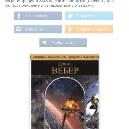
без регистрации и SMS на сайте LibFox.Ru (ЛибФокс) или
прочесть описание и ознакомиться с отзывами.
На Facebook
В Твиттере
В Instagram
В Одноклассниках
Мы Вконтакте