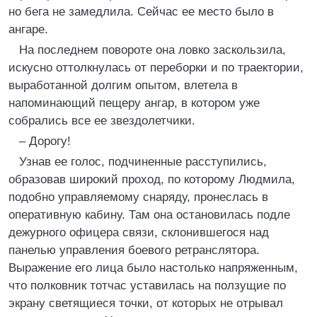
но бега не замедлила. Сейчас ее место было в
ангаре.
На последнем повороте она ловко заскользила,
искусно оттолкнулась от переборки и по траектории,
выработанной долгим опытом, влетела в
напоминающий пещеру ангар, в котором уже
собрались все ее звездолетчики.
– Дорогу!
Узнав ее голос, подчиненные расступились,
образовав широкий проход, по которому Людмила,
подобно управляемому снаряду, пронеслась в
оперативную кабину. Там она остановилась подле
дежурного офицера связи, склонившегося над
панелью управления боевого ретранслятора.
Выражение его лица было настолько напряженным,
что полковник тотчас уставилась на ползущие по
экрану светящиеся точки, от которых не отрывал