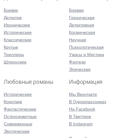
Боевик
Боевая
Детектив
Героическая
Иронические
Детективная
Исторические
Космическая
Классические
Научная
Крутые
Психологическая
Триллеры
Ужасы и Мистика
Шпионские
Фэнтези
Эпическая
Любовные романы
Информация
Исторические
Мы Вконтакте
Короткие
В Одноклассниках
Фантастические
На Facebook
Остросюжетные
В Твиттере
Современные
В Instagram
Эротические