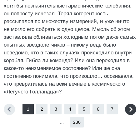
хотя бы незначительные гармонические колебания,
он попросту исчезал. Терял когерентность,
рассыпался по множеству измерений, и уже ничто
не могло его собрать в одно целое. Мысль об этом
заставляла обливаться холодным потом даже самых
опытных звездолетчиков – никому ведь было
неведомо, что в таких случаях происходило внутри
корабля. Гибла ли команда? Или она переходила в
какое-то неизменяемое состояние? Или же она
постепенно понимала, что произошло… осознавала,
что превратилась на веки вечные в космического
«Летучего Голландца»?
1
2
3
4
5
6
7
...
230