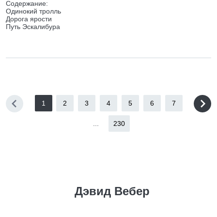
Содержание:
Одинокий тролль
Дорога ярости
Путь Эскалибура
1
2
3
4
5
6
7
...
230
Дэвид Вебер