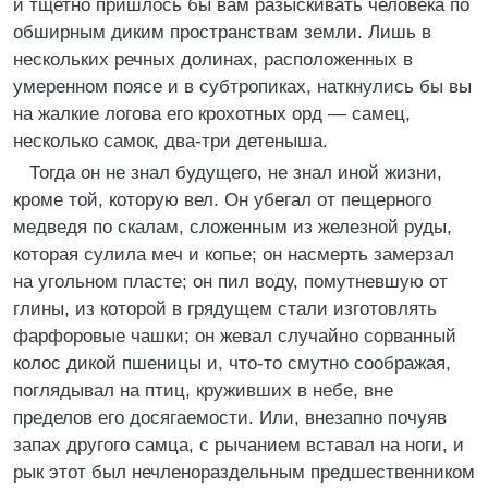
и тщетно пришлось бы вам разыскивать человека по
обширным диким пространствам земли. Лишь в
нескольких речных долинах, расположенных в
умеренном поясе и в субтропиках, наткнулись бы вы
на жалкие логова его крохотных орд — самец,
несколько самок, два-три детеныша.
Тогда он не знал будущего, не знал иной жизни,
кроме той, которую вел. Он убегал от пещерного
медведя по скалам, сложенным из железной руды,
которая сулила меч и копье; он насмерть замерзал
на угольном пласте; он пил воду, помутневшую от
глины, из которой в грядущем стали изготовлять
фарфоровые чашки; он жевал случайно сорванный
колос дикой пшеницы и, что-то смутно соображая,
поглядывал на птиц, круживших в небе, вне
пределов его досягаемости. Или, внезапно почуяв
запах другого самца, с рычанием вставал на ноги, и
рык этот был нечленораздельным предшественником