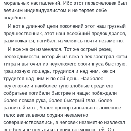
моральных наставлений. Ибо этот первочеловек был
великим индивидуалистом и не терпел себе
подобных.
И вот в длинной цепи поколений этот наш грузный
предшественник, этот наш всеобщий предок дрался,
размножался, погибал, изменяясь почти незаметно.
И все же он изменялся. Тот же острый резец
необходимости, который из века в век заострял когти
тигра и выточил из неуклюжего орогиппуса быструю,
грациозную лошадь, трудился и над ним, как он
трудится над ним и по сей день. Наиболее
неуклюжие и наиболее тупо злобные среди его
собратьев погибали быстрее и чаще; побеждали
более ловкая рука, более быстрый глаз, более
развитый мозг, более пропорционально сложенное
тело; век за веком орудия незаметно
совершенствовались, а человек незаметно извлекал
все больше пользы из своих возможностей. Он