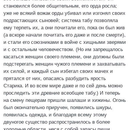
становился более общительным, его орда росла;
уже не всякий вожак орды убивал или изгонял своих
подрастающих сыновей; система табу позволяла
ему терпеть их, а они почитали его, пока он был жив
(а вскоре начали почитать его даже и после смерти),
и стали его союзниками в войне с хищными зверями
и с остальным человечеством. (Но им запрещалось
касаться женщин своего племени, они должны были
подстерегать женщин чужого племени и захватывать
их силой, и каждый сын избегал своих мачех и
прятался от них, опасаясь разбудить ярость
Старика. И во всем мире даже и по сей день можно
проследить эти древние всеобщее табу.) И теперь
на смену пещерам пришли шалаши и хижины. Огонь
был окончательно приручен, появились шкуры,
появилась одежда, и благодаря всему этому
двуногое существо распространилось в более
холодные области, неся с собой запасы пищи,