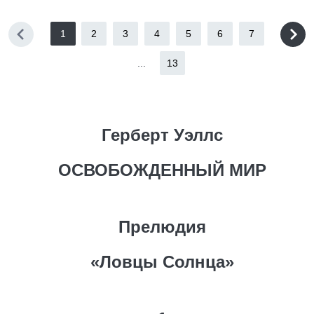
1
2
3
4
5
6
7
...
13
Герберт Уэллс
ОСВОБОЖДЕННЫЙ МИР
Прелюдия
«Ловцы Солнца»