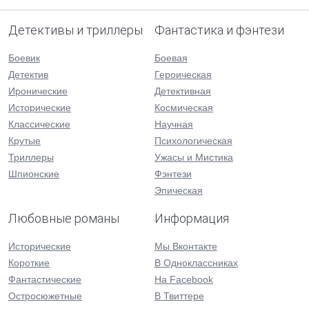
Детективы и триллеры
Фантастика и фэнтези
Боевик
Боевая
Детектив
Героическая
Иронические
Детективная
Исторические
Космическая
Классические
Научная
Крутые
Психологическая
Триллеры
Ужасы и Мистика
Шпионские
Фэнтези
Эпическая
Любовные романы
Информация
Исторические
Мы Вконтакте
Короткие
В Одноклассниках
Фантастические
На Facebook
Остросюжетные
В Твиттере