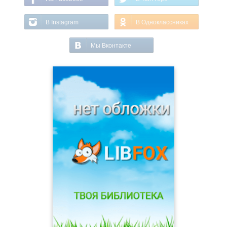
В Instagram
В Одноклассниках
Мы Вконтакте